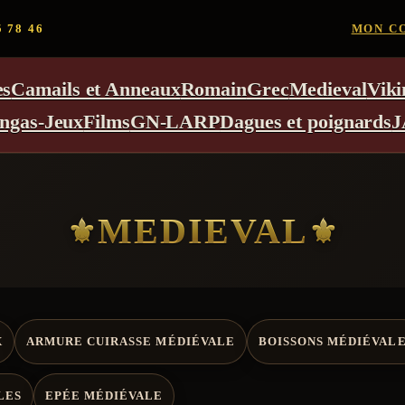
5 78 46
MON C
es
Camails et Anneaux
Romain
Grec
Medieval
Viki
ngas-Jeux
Films
GN-LARP
Dagues et poignards
J
MEDIEVAL
X
ARMURE CUIRASSE MÉDIÉVALE
BOISSONS MÉDIÉVAL
LES
EPÉE MÉDIÉVALE