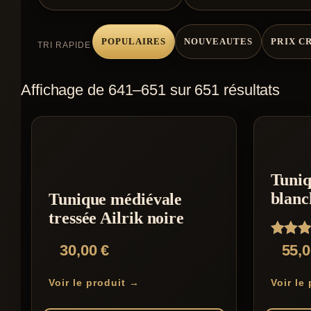
POPULAIRES
NOUVEAUTES
PRIX C
TRI RAPIDE
Affichage de 641–651 sur 651 résultats
Tuniq
blanc
Tunique médiévale
tressée Ailrik noire
Note
30,00
€
55,
5.00
sur 5
Voir le produit →
Voir le