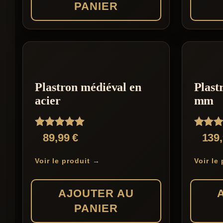
PANIER
page
page
du
du
produit
produit
Plastron médiéval en
Plast
acier
mm
Note
Note
89,99
€
139
5.00
5.00
sur 5
sur 5
Voir le produit →
Voir le
AJOUTER AU
PANIER