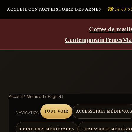
☏
ACCUEIL
CONTACT
HISTOIRE DES ARMES
06 63 5
Cottes de maill
Contemporain
Tentes
Ma
Accueil
/
Medieval
/ Page 41
TOUT VOIR
ACCESSOIRES MÉDIÉVAU
NAVIGATION
CEINTURES MÉDIÉVALES
CHAUSSURES MÉDIÉVA