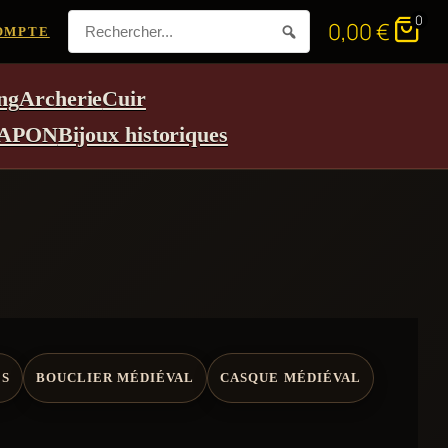
0
0,00
€
OMPTE
ng
Archerie
Cuir
APON
Bijoux historiques
ES
BOUCLIER MÉDIÉVAL
CASQUE MÉDIÉVAL