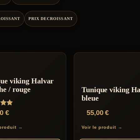
ROISSANT
PRIX DECROISSANT
ue viking Halvar
he / rouge
Tunique viking Ha
bleue
00
€
55,00
€
 produit →
Voir le produit →