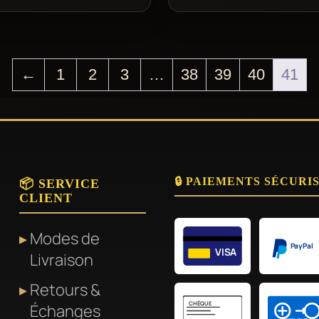
←
1
2
3
…
38
39
40
41
🔒 PAIEMENTS SÉCURI
📦 SERVICE
CLIENT
Modes de
PayPal
VISA
Livraison
Retours &
CHÈQUE
Échanges