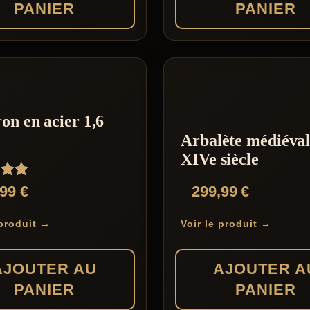
PANIER
PANIER
page
du
produit
ron en acier 1,6
Arbalète médiéva
XIVe siècle
,99
€
299,99
€
 produit →
Voir le produit →
AJOUTER AU
AJOUTER A
PANIER
PANIER