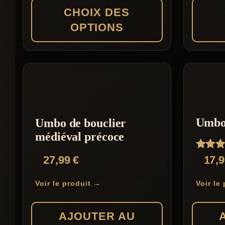
CHOIX DES
OPTIONS
Ce
Ce
produit
produit
a
a
plusieurs
plusieur
variations.
variation
Umbo 
Umbo de bouclier
Les
Les
médiéval précoce
options
options
Note
27,99
€
17,
peuvent
peuvent
4.33
sur 5
être
être
Voir le produit →
Voir le
choisies
choisies
sur
sur
AJOUTER AU
la
la