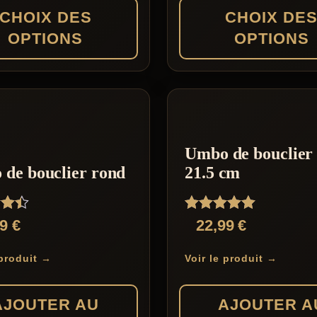
CHOIX DES
CHOIX DE
OPTIONS
OPTIONS
Ce
produit
a
s
plusieurs
Umbo de bouclier
s.
variations.
de bouclier rond
21.5 cm
Les
options
Note
99
€
22,99
€
peuvent
5.00
sur 5
être
 produit →
Voir le produit →
choisies
sur
AJOUTER AU
AJOUTER A
la