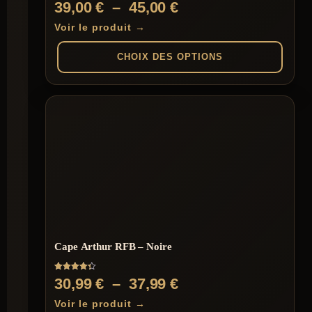
Plage
39,00
€
–
45,00
€
de
Voir le produit →
prix :
CHOIX DES OPTIONS
39,00 €
à
Ce
produit
45,00 €
a
plusieurs
variations.
Les
options
peuvent
être
choisies
sur
la
page
Cape Arthur RFB – Noire
du
produit
Note
Plage
30,99
€
–
37,99
€
4.33
sur 5
de
Voir le produit →