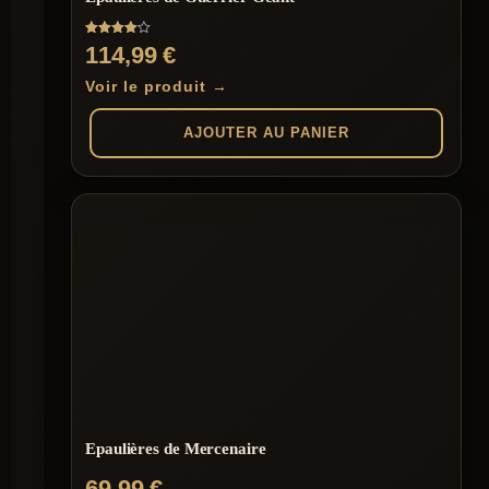
du
produit
Note
114,99
€
4.00
sur 5
Voir le produit →
AJOUTER AU PANIER
Epaulières de Mercenaire
69,99
€