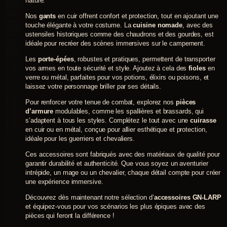
nature.
être
choisies
Nos
gants
en cuir offrent confort et protection, tout en ajoutant une
sur
touche élégante à votre costume. La
cuisine nomade
, avec des
la
ustensiles historiques comme des chaudrons et des gourdes, est
page
idéale pour recréer des scènes immersives sur le campement.
du
produit
Les
porte-épées
, robustes et pratiques, permettent de transporter
vos armes en toute sécurité et style. Ajoutez à cela des
fioles
en
verre ou métal, parfaites pour vos potions, élixirs ou poisons, et
laissez votre personnage briller par ses détails.
Pour renforcer votre tenue de combat, explorez nos
pièces
d’armure
modulables, comme les spallières et brassards, qui
s’adaptent à tous les styles. Complétez le tout avec une
cuirasse
en cuir ou en métal, conçue pour allier esthétique et protection,
idéale pour les guerriers et chevaliers.
Ces accessoires sont fabriqués avec des matériaux de qualité pour
garantir durabilité et authenticité. Que vous soyez un aventurier
intrépide, un mage ou un chevalier, chaque détail compte pour créer
une expérience immersive.
Découvrez dès maintenant notre sélection d’
accessoires GN-LARP
et équipez-vous pour vos scénarios les plus épiques avec des
pièces qui feront la différence !