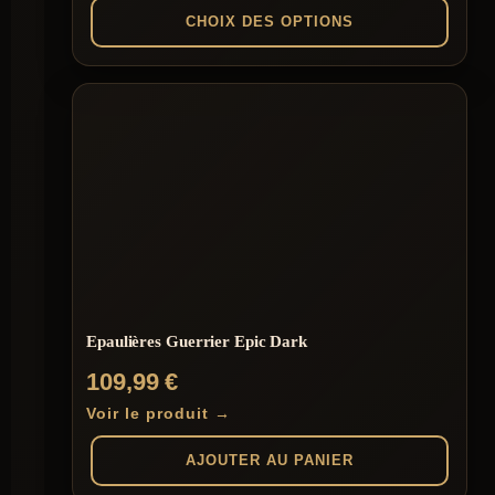
prix :
CHOIX DES OPTIONS
159,00 €
à
Ce
produit
179,00 €
a
plusieurs
variations.
Les
options
peuvent
être
choisies
sur
la
page
du
Epaulières Guerrier Epic Dark
produit
109,99
€
Voir le produit →
AJOUTER AU PANIER