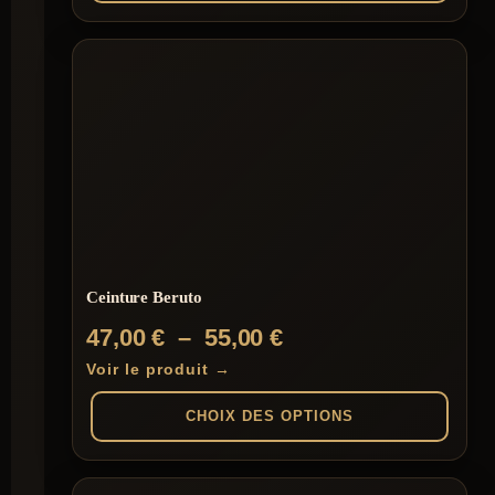
Ce
produit
a
plusieurs
variations.
Les
options
peuvent
être
choisies
sur
la
page
du
Ceinture Beruto
produit
Plage
47,00
€
–
55,00
€
de
Voir le produit →
prix :
CHOIX DES OPTIONS
47,00 €
à
Ce
produit