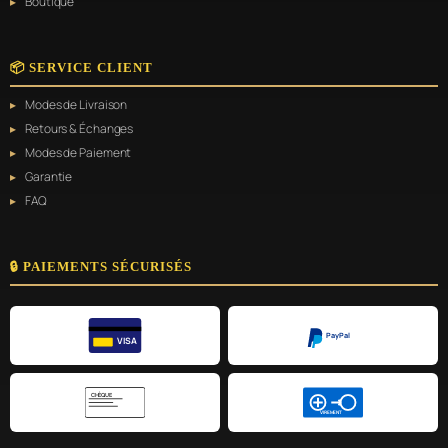
Boutique
📦 SERVICE CLIENT
Modes de Livraison
Retours & Échanges
Modes de Paiement
Garantie
FAQ
🔒 PAIEMENTS SÉCURISÉS
PayPal
VISA
CHÈQUE
VIREMENT