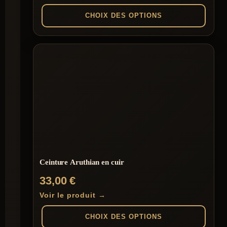
prix :
CHOIX DES OPTIONS
30,99 €
à
Ce
produit
37,99 €
a
plusieurs
variations.
Les
options
peuvent
être
choisies
sur
la
page
du
Ceinture Aruthian en cuir
produit
33,00
€
Voir le produit →
CHOIX DES OPTIONS