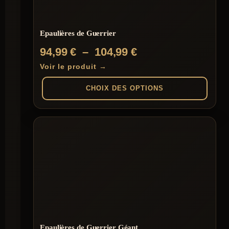
Epaulières de Guerrier
Plage
94,99
€
–
104,99
€
de
Voir le produit →
prix :
CHOIX DES OPTIONS
94,99 €
à
Ce
produit
104,99 €
a
plusieurs
variations.
Les
options
peuvent
être
choisies
sur
la
page
Epaulières de Guerrier Géant