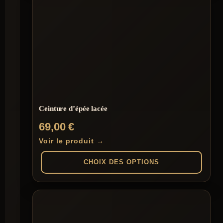
55,00 €
a
plusieurs
variations.
Les
options
peuvent
être
choisies
sur
la
page
du
Ceinture d’épée lacée
produit
69,00
€
Voir le produit →
CHOIX DES OPTIONS
Ce
produit
a
plusieurs
variations.