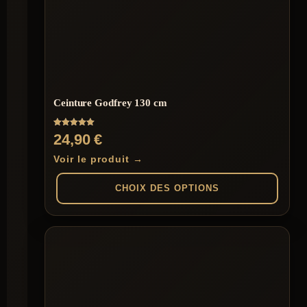
Les
options
peuvent
être
choisies
sur
la
page
Ceinture Godfrey 130 cm
du
produit
Note
24,90
€
5.00
sur 5
Voir le produit →
CHOIX DES OPTIONS
Ce
produit
a
plusieurs
variations.
Les
options
peuvent