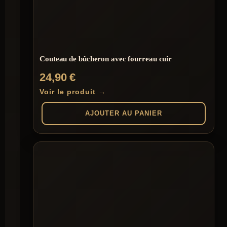
être
choisies
sur
la
page
du
Couteau de bûcheron avec fourreau cuir
produit
24,90
€
Voir le produit →
AJOUTER AU PANIER