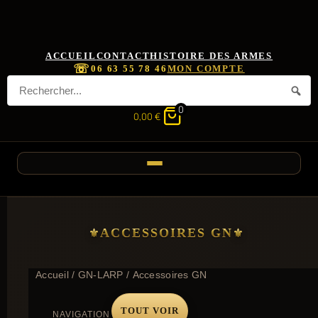
ACCUEIL
CONTACT
HISTOIRE DES ARMES
☏
06 63 55 78 46
MON COMPTE
0
0,00
€
ACCESSOIRES GN
Accueil
/
GN-LARP
/ Accessoires GN
TOUT VOIR
NAVIGATION