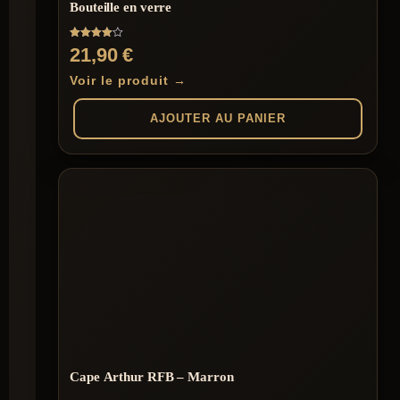
Bouteille en verre
Note
21,90
€
4.00
sur 5
Voir le produit →
AJOUTER AU PANIER
Cape Arthur RFB – Marron