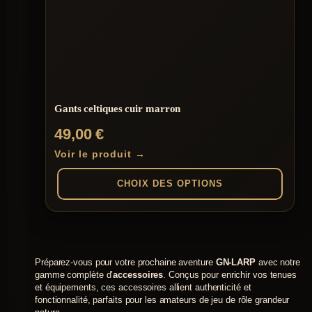
Gants celtiques cuir marron
49,00
€
Voir le produit →
CHOIX DES OPTIONS
Ce
produit
a
plusieurs
Préparez-vous pour votre prochaine aventure
GN-LARP
avec notre
variations.
gamme complète d’
accessoires
. Conçus pour enrichir vos tenues
Les
et équipements, ces accessoires allient authenticité et
options
fonctionnalité, parfaits pour les amateurs de jeu de rôle grandeur
peuvent