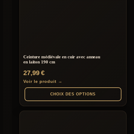
a
plusieurs
variations.
Les
options
peuvent
être
choisies
sur
la
page
Ceinture médiévale en cuir avec anneau
du
en laiton 190 cm
produit
27,99
€
Voir le produit →
CHOIX DES OPTIONS
Ce
produit
a
plusieurs
variations.