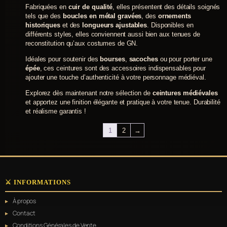
être
Fabriquées en
cuir de qualité
, elles présentent des détails soignés
choisies
tels que des
boucles en métal gravées
, des
ornements
sur
historiques
et des
longueurs ajustables
. Disponibles en
la
différents styles, elles conviennent aussi bien aux tenues de
page
reconstitution qu’aux costumes de GN.
du
produit
Idéales pour soutenir des
bourses
,
sacoches
ou pour porter une
épée
, ces ceintures sont des accessoires indispensables pour
ajouter une touche d’authenticité à votre personnage médiéval.
Explorez dès maintenant notre sélection de
ceintures médiévales
et apportez une finition élégante et pratique à votre tenue. Durabilité
et réalisme garantis !
1
2
→
⚔️ INFORMATIONS
À propos
Contact
Conditions Générales de Vente