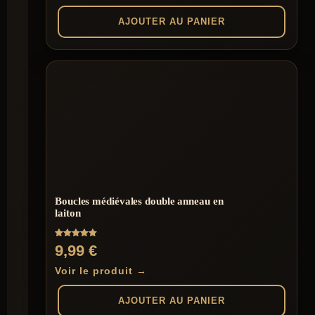
AJOUTER AU PANIER
Boucles médiévales double anneau en
laiton
Note
9,99
€
5.00
sur 5
Voir le produit →
AJOUTER AU PANIER