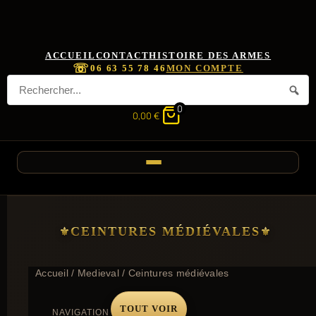
ACCUEIL
CONTACT
HISTOIRE DES ARMES
☏
06 63 55 78 46
MON COMPTE
0
0,00
€
CEINTURES MÉDIÉVALES
Accueil
/
Medieval
/ Ceintures médiévales
TOUT VOIR
NAVIGATION