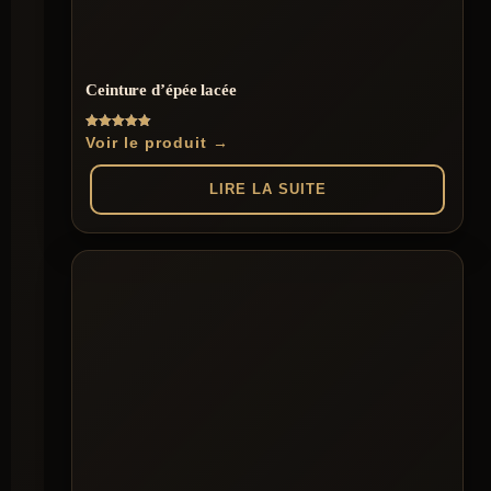
Ceinture d’épée lacée
Note
Voir le produit →
4.86
sur 5
LIRE LA SUITE