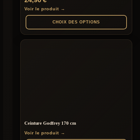
5.00
sur 5
Voir le produit →
CHOIX DES OPTIONS
Ce
produit
a
plusieurs
variations.
Les
options
peuvent
être
choisies
sur
la
page
du
produit
Ceinture Godfrey 170 cm
Voir le produit →