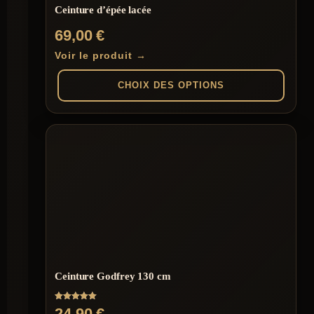
Ceinture d’épée lacée
69,00
€
Voir le produit →
CHOIX DES OPTIONS
Ce
produit
a
plusieurs
variations.
Les
options
peuvent
être
choisies
sur
la
page
Ceinture Godfrey 130 cm
du
produit
Note
24,90
€