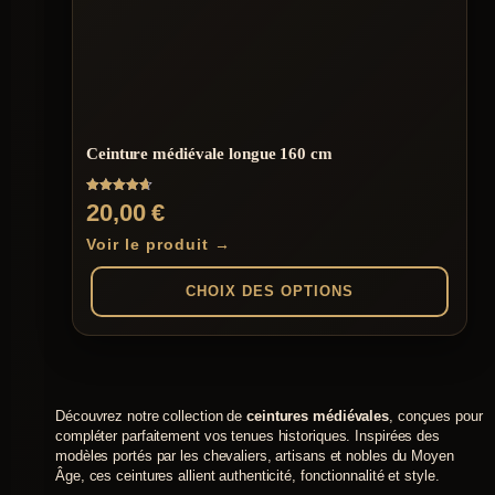
Les
options
peuvent
être
choisies
sur
la
page
Ceinture médiévale longue 160 cm
du
produit
Note
20,00
€
4.67
sur 5
Voir le produit →
CHOIX DES OPTIONS
Ce
produit
a
plusieurs
Découvrez notre collection de
ceintures médiévales
, conçues pour
variations.
compléter parfaitement vos tenues historiques. Inspirées des
Les
modèles portés par les chevaliers, artisans et nobles du Moyen
options
Âge, ces ceintures allient authenticité, fonctionnalité et style.
peuvent