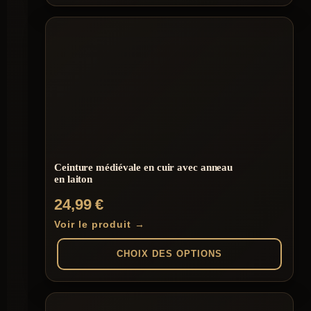
à
Ce
produit
119,99 €
a
plusieurs
variations.
Les
options
peuvent
être
choisies
sur
la
page
Ceinture médiévale en cuir avec anneau
du
en laiton
produit
24,99
€
Voir le produit →
CHOIX DES OPTIONS
Ce
produit