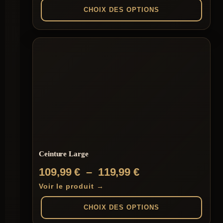
CHOIX DES OPTIONS
Ce
produit
a
plusieurs
variations.
Les
options
peuvent
être
choisies
sur
la
page
du
Ceinture Large
produit
Plage
109,99
€
–
119,99
€
de
Voir le produit →
prix :
CHOIX DES OPTIONS
109,99 €