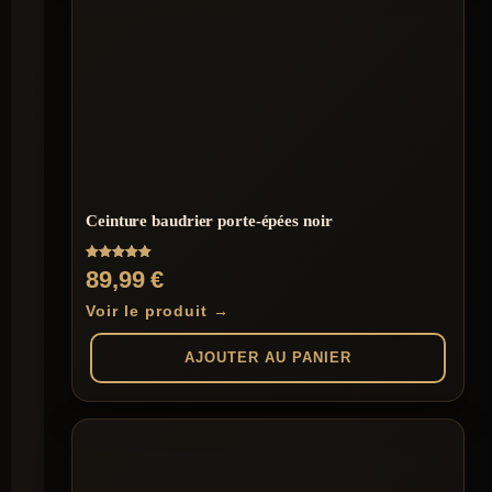
Ceinture baudrier porte-épées noir
Note
89,99
€
5.00
sur 5
Voir le produit →
AJOUTER AU PANIER