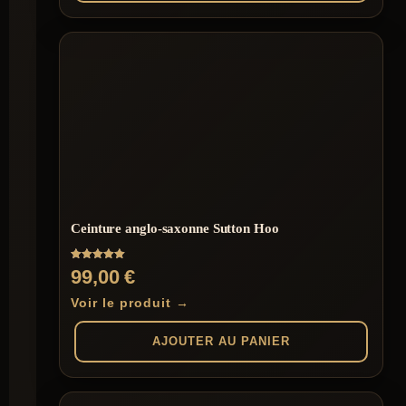
Ceinture anglo-saxonne Sutton Hoo
Note
99,00
€
5.00
sur 5
Voir le produit →
AJOUTER AU PANIER