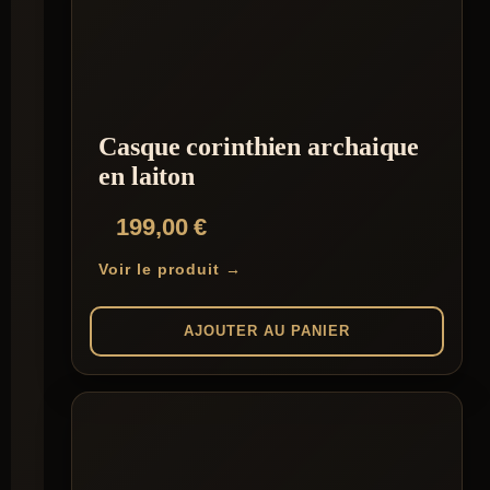
plusieurs
variations.
Les
options
peuvent
être
choisies
Casque corinthien archaique
sur
la
en laiton
page
du
199,00
€
produit
Voir le produit →
AJOUTER AU PANIER