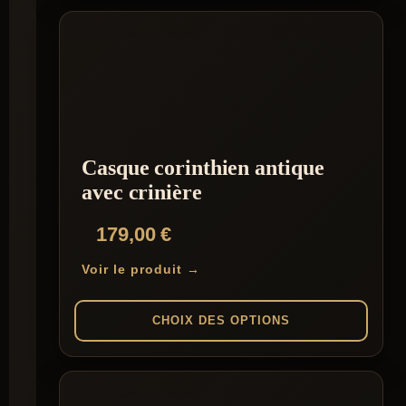
Casque corinthien antique
avec crinière
179,00
€
Voir le produit →
CHOIX DES OPTIONS
Ce
produit
a