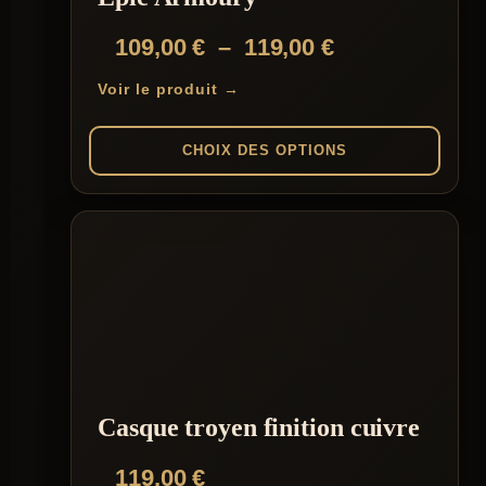
Plage
109,00
€
–
119,00
€
de
Voir le produit →
prix :
109,00 €
CHOIX DES OPTIONS
à
Ce
119,00 €
produit
a
plusieurs
variations.
Les
options
peuvent
être
choisies
sur
la
Casque troyen finition cuivre
page
du
119,00
€
produit