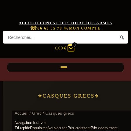
ACCUEIL
CONTACT
HISTOIRE DES ARMES
☏
06 63 55 78 46
MON COMPTE
0
0,00
€
CASQUES GRECS
Accueil
/
Grec
/ Casques grecs
Navigation
Tout voir
Tri rapide
Populaires
Nouveautes
Prix croissant
Prix decroissant