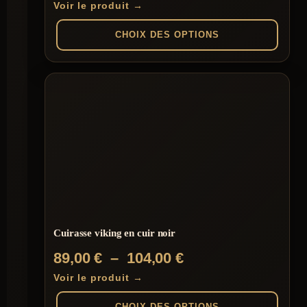
de
Voir le produit →
prix :
CHOIX DES OPTIONS
89,00 €
à
Ce
produit
104,00 €
a
plusieurs
variations.
Les
options
peuvent
être
choisies
sur
la
page
du
Cuirasse viking en cuir noir
produit
Plage
89,00
€
–
104,00
€
de
Voir le produit →
prix :
CHOIX DES OPTIONS