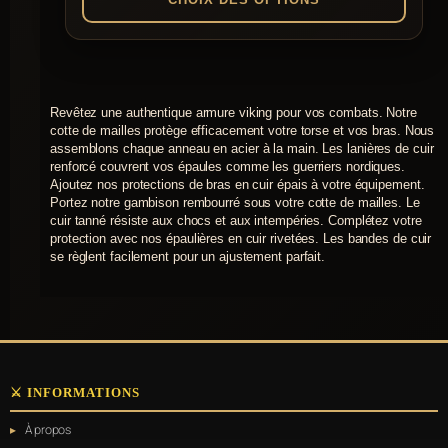
89,00 €
à
Ce
produit
104,00 €
a
plusieurs
Revêtez une authentique armure viking pour vos combats. Notre
variations.
cotte de mailles protège efficacement votre torse et vos bras. Nous
Les
assemblons chaque anneau en acier à la main. Les lanières de cuir
options
renforcé couvrent vos épaules comme les guerriers nordiques.
peuvent
Ajoutez nos protections de bras en cuir épais à votre équipement.
être
Portez notre gambison rembourré sous votre cotte de mailles. Le
choisies
cuir tanné résiste aux chocs et aux intempéries. Complétez votre
sur
protection avec nos épaulières en cuir rivetées. Les bandes de cuir
la
se règlent facilement pour un ajustement parfait.
page
du
produit
⚔️ INFORMATIONS
À propos