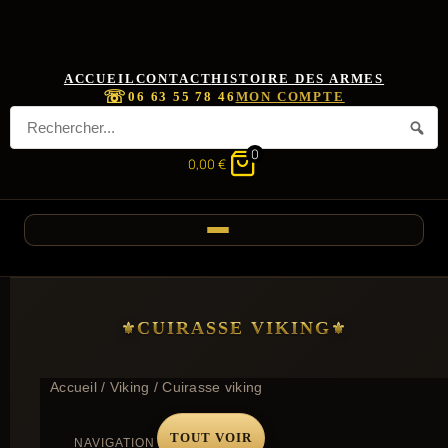
ACCUEIL
CONTACT
HISTOIRE DES ARMES
☏
06 63 55 78 46
MON COMPTE
0
0,00
€
CUIRASSE VIKING
Accueil
/
Viking
/ Cuirasse viking
TOUT VOIR
NAVIGATION