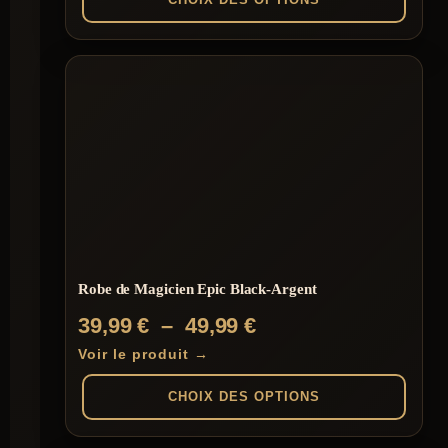
109,00 €
à
Ce
produit
129,00 €
a
plusieurs
variations.
Les
options
peuvent
être
choisies
sur
la
page
du
Robe de Magicien Epic Black-Argent
produit
Plage
39,99
€
–
49,99
€
de
Voir le produit →
prix :
CHOIX DES OPTIONS
39,99 €
à
Ce