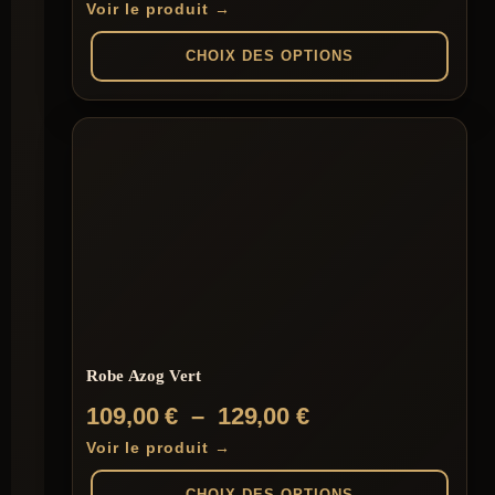
de
Voir le produit →
prix :
CHOIX DES OPTIONS
109,00 €
à
Ce
produit
129,00 €
a
plusieurs
variations.
Les
options
peuvent
être
choisies
sur
la
page
du
Robe Azog Vert
produit
Plage
109,00
€
–
129,00
€
de
Voir le produit →
prix :
CHOIX DES OPTIONS