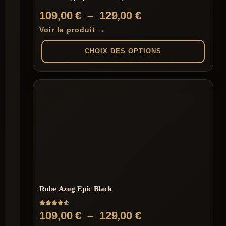
Plage
109,00
€
–
129,00
€
de
Voir le produit →
prix :
CHOIX DES OPTIONS
109,00 €
à
Ce
produit
129,00 €
a
plusieurs
variations.
Les
options
peuvent
être
choisies
sur
la
page
Robe Azog Epic Black
du
produit
Note
Plage
109,00
€
–
129,00
€
4.50
sur 5