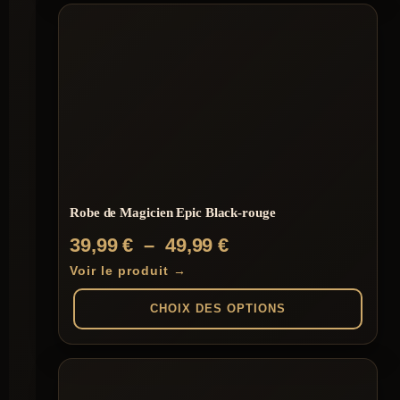
produit
49,99 €
a
plusieurs
variations.
Les
options
peuvent
être
choisies
sur
la
page
du
Robe de Magicien Epic Black-rouge
produit
Plage
39,99
€
–
49,99
€
de
Voir le produit →
prix :
CHOIX DES OPTIONS
39,99 €
à
Ce
produit
49,99 €
a
plusieurs