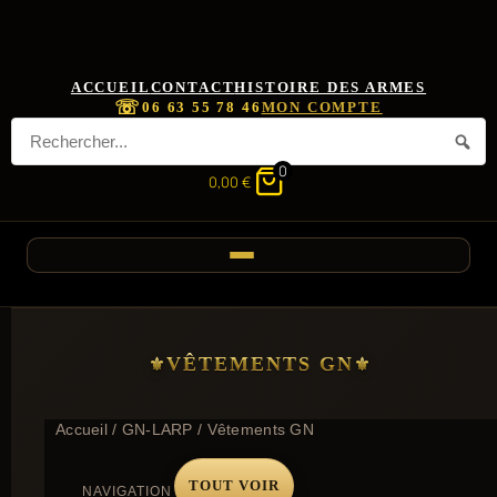
ACCUEIL
CONTACT
HISTOIRE DES ARMES
☏
06 63 55 78 46
MON COMPTE
0
0,00
€
VÊTEMENTS GN
Accueil
/
GN-LARP
/ Vêtements GN
TOUT VOIR
NAVIGATION