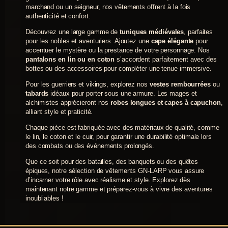
options
marchand ou un seigneur, nos vêtements offrent à la fois
peuvent
authenticité et confort.
être
choisies
Découvrez une large gamme de
tuniques médiévales
, parfaites
sur
pour les nobles et aventuriers. Ajoutez une
cape élégante
pour
la
accentuer le mystère ou la prestance de votre personnage. Nos
page
pantalons en lin ou en coton
s’accordent parfaitement avec des
du
bottes ou des accessoires pour compléter une tenue immersive.
produit
Pour les guerriers et vikings, explorez nos
vestes rembourrées
ou
tabards
idéaux pour porter sous une armure. Les mages et
alchimistes apprécieront nos
robes longues et capes à capuchon
,
alliant style et praticité.
Chaque pièce est fabriquée avec des matériaux de qualité, comme
le lin, le coton et le cuir, pour garantir une durabilité optimale lors
des combats ou des événements prolongés.
Que ce soit pour des batailles, des banquets ou des quêtes
épiques, notre sélection de vêtements GN-LARP vous assure
d’incarner votre rôle avec réalisme et style. Explorez dès
maintenant notre gamme et préparez-vous à vivre des aventures
inoubliables !