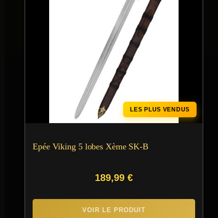
LES PLUS VENDUS
Epée Viking 5 lobes Xème SK-B
189,99
€
VOIR LE PRODUIT