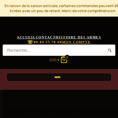
En raison de la saison estivale, certaines commandes peuvent êt
livrées avec un peu de retard. Merci de votre compréhension.
ACCUEIL
CONTACT
HISTOIRE DES ARMES
☏
06 63 55 78 46
MON COMPTE
0
0,00
€