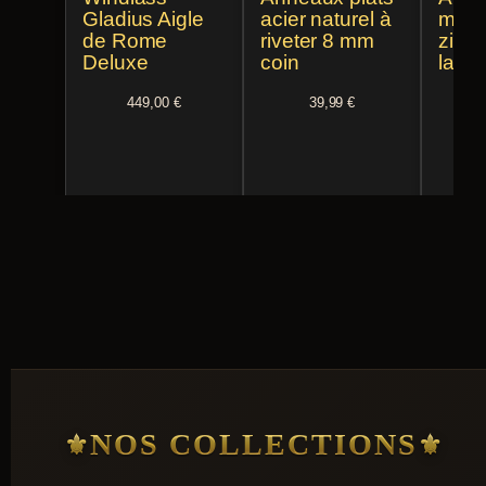
Gladius Aigle
acier naturel à
médi
de Rome
riveter 8 mm
zigz
Deluxe
coin
laito
449,00
€
39,99
€
NOS COLLECTIONS