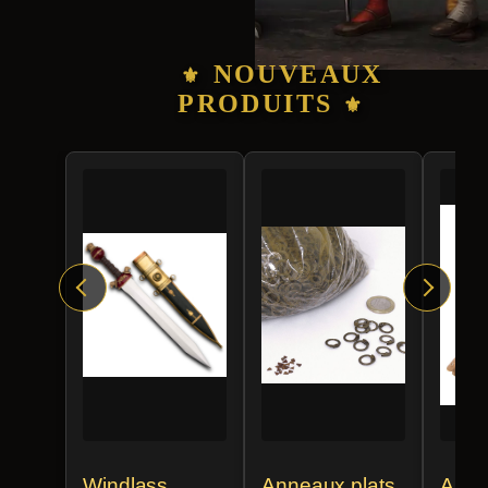
NOUVEAUX
PRODUITS
Windlass
Anneaux plats
Aigui