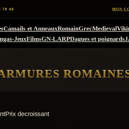
5 78 46
MON C
es
Camails et Anneaux
Romain
Grec
Medieval
Viki
ngas-Jeux
Films
GN-LARP
Dagues et poignards
J
ARMURES ROMAINE
nt
Prix decroissant