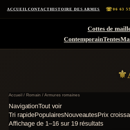
☏
ACCUEIL
CONTACT
HISTOIRE DES ARMES
06 63 5
Cottes de maill
Contemporain
Tentes
Ma
Accueil
/
Romain
/ Armures romaines
Navigation
Tout voir
Tri rapide
Populaires
Nouveautes
Prix croissa
Affichage de 1–16 sur 19 résultats