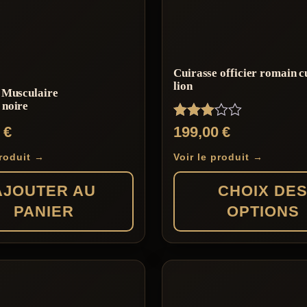
Cuirasse officier romain c
lion
 Musculaire
noire
Note
0
€
199,00
€
3.00
sur 5
produit →
Voir le produit →
AJOUTER AU
CHOIX DE
PANIER
OPTIONS
Ce
produit
a