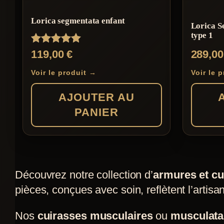
Les
Lorica segmentata enfant
Lorica S
options
type 1
peuvent
Note
119,00
€
289,0
être
5.00
sur 5
choisies
Voir le produit →
Voir le 
sur
AJOUTER AU
la
PANIER
page
du
produit
Découvrez notre collection d’
armures et c
pièces, conçues avec soin, reflètent l’artisan
Nos
cuirasses musculaires
ou
musculat