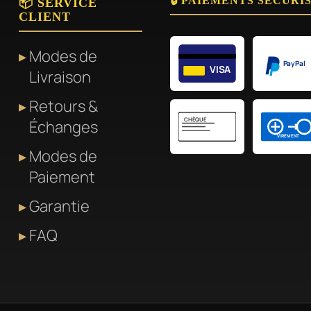
🔒 PAIEMENTS SÉCURI
📦 SERVICE
CLIENT
Modes de
PayPal
VISA
Livraison
Retours &
CHÈQUE
Échanges
VIREMENT
Modes de
Paiement
Garantie
FAQ