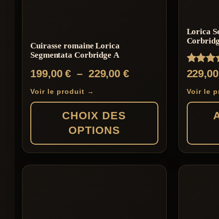
Lorica S
Corbridg
Cuirasse romaine Lorica
Segmentata Corbridge A
Note
Plage
199,00
€
–
229,00
€
229,0
4.50
de
sur 5
Voir le produit →
Voir le 
prix :
CHOIX DES
199,00 €
OPTIONS
à
229,00 €
Ce
produit
a
plusieurs
variations.