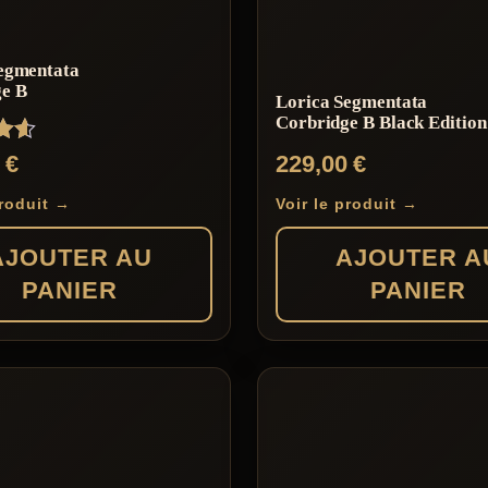
plusieurs
variations.
egmentata
Les
e B
Lorica Segmentata
options
Corbridge B Black Edition
peuvent
0
€
229,00
€
être
choisies
produit →
Voir le produit →
sur
AJOUTER AU
AJOUTER A
la
PANIER
PANIER
page
du
produit