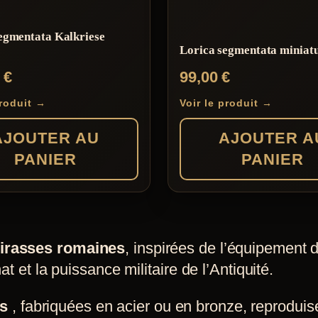
egmentata Kalkriese
Lorica segmentata miniat
0
€
99,00
€
produit →
Voir le produit →
AJOUTER AU
AJOUTER A
PANIER
PANIER
uirasses romaines
, inspirées de l’équipement 
at et la puissance militaire de l’Antiquité.
as
, fabriquées en acier ou en bronze, reproduis