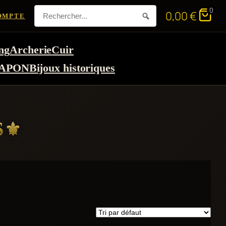
0
0,00
€
OMPTE
ng
Archerie
Cuir
APON
Bijoux historiques
S