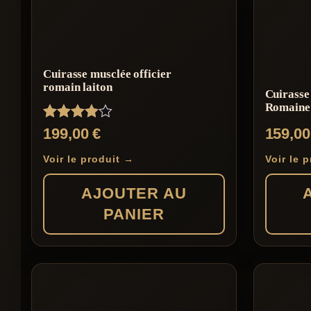
Cuirasse musclée officier
romain laiton
Cuirasse
Romaine 
Note
199,00
€
159,0
4.00
sur 5
Voir le produit →
Voir le 
AJOUTER AU
PANIER