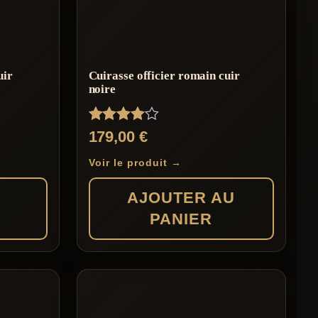
uir
Cuirasse officier romain cuir
noire
Note
179,00
€
4.00
sur 5
Voir le produit →
S
AJOUTER AU
PANIER