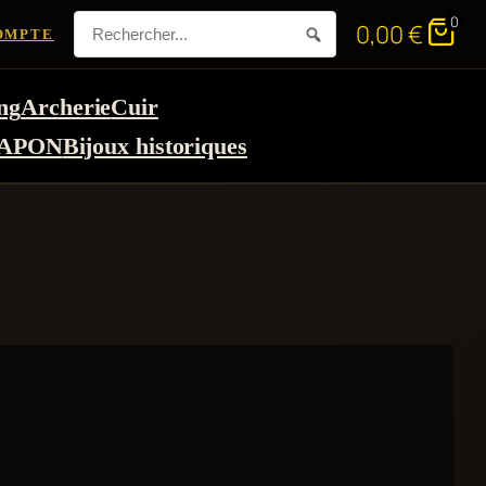
0
0,00
€
OMPTE
ng
Archerie
Cuir
APON
Bijoux historiques