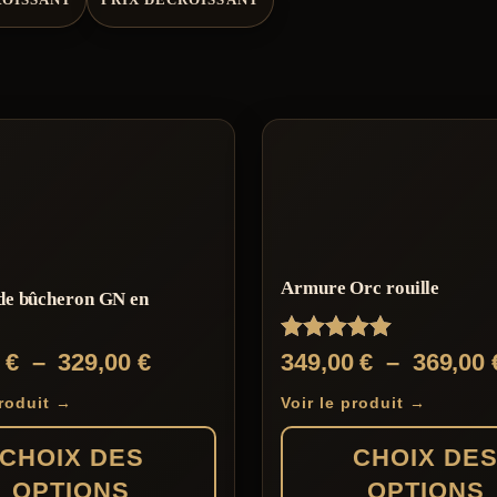
Armure Orc rouille
de bûcheron GN en
Note
Plage
0
€
–
329,00
€
349,00
€
–
369,00
5.00
de
sur 5
produit →
Voir le produit →
prix :
CHOIX DES
CHOIX DE
290,00 €
OPTIONS
OPTIONS
à