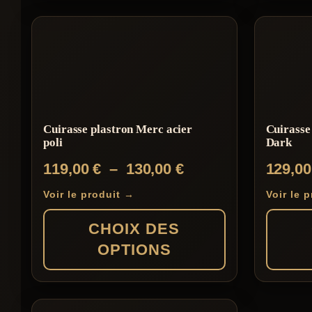
Ce
produit
produit
produit
a
plusieurs
variations.
Les
Cuirasse plastron Merc acier
Cuirasse
options
poli
Dark
peuvent
Plage
119,00
€
–
130,00
€
129,0
être
de
choisies
Voir le produit →
Voir le 
prix :
sur
CHOIX DES
119,00 €
la
OPTIONS
à
page
130,00 €
du
Ce
Ce
produit
produit
produit