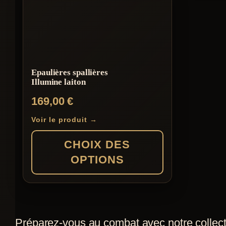
a
a
plusieurs
plusieur
variations.
variation
Les
Les
Epaulières spallières
options
options
Illumine laiton
peuvent
peuvent
169,00
€
être
être
choisies
choisies
Voir le produit →
sur
sur
CHOIX DES
la
la
OPTIONS
page
page
du
du
Ce
produit
produit
produit
a
Préparez-vous au combat avec notre collec