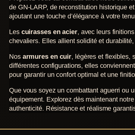
plusieurs
de GN-LARP, de reconstitution historique et 
variations.
ajoutant une touche d’élégance à votre tenu
Les
Les
cuirasses en acier
, avec leurs finition
options
chevaliers. Elles allient solidité et durabili
peuvent
être
Nos
armures en cuir
, légères et flexibles,
choisies
différentes configurations, elles convienne
sur
pour garantir un confort optimal et une finiti
la
page
Que vous soyez un combattant aguerri ou un
du
équipement. Explorez dès maintenant notre s
produit
authenticité. Résistance et réalisme garantis