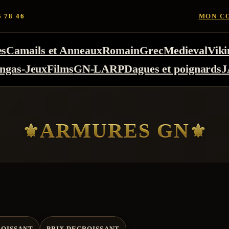
5 78 46
MON C
es
Camails et Anneaux
Romain
Grec
Medieval
Viki
ngas-Jeux
Films
GN-LARP
Dagues et poignards
J
ARMURES GN
ROISSANT
PRIX DECROISSANT