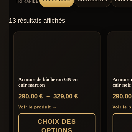
TRI RAPIDE
13 résultats affichés
Armure de bûcheron GN en
Armure 
cuir marron
cuir noir
Plage
290,00
€
–
329,00
€
290,0
de
Voir le produit →
Voir le 
prix :
CHOIX DES
290,00 €
OPTIONS
à