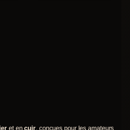
a
plusieurs
variations.
Les
options
peuvent
être
choisies
sur
la
page
du
produit
ier
et en
cuir
, conçues pour les amateurs