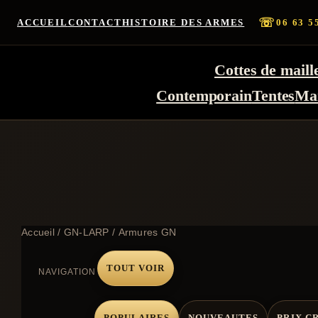
☏
ACCUEIL
CONTACT
HISTOIRE DES ARMES
06 63 5
Cottes de maill
Contemporain
Tentes
Ma
Accueil
/
GN-LARP
/ Armures GN
TOUT VOIR
NAVIGATION
POPULAIRES
NOUVEAUTES
PRIX C