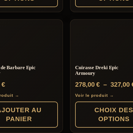
329,00 €
Ce
produit
a
s
plusieurs
s.
variations.
Les
 de Barbare Epic
Cuirasse Dreki Epic
options
y
Armoury
peuvent
0
€
278,00
€
–
327,00
être
choisies
produit →
Voir le produit →
sur
AJOUTER AU
CHOIX DE
la
PANIER
OPTIONS
page
du