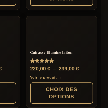
369,00 €
Ce
produit
a
plusieurs
variations.
Les
Cuirasse Illumine laiton
options
peuvent
Note
Plage
Plage
€
220,00
€
–
239,00
€
être
5.00
de
de
sur 5
choisies
Voir le produit →
prix :
prix :
sur
S
CHOIX DES
278,00 €
220,00 €
la
OPTIONS
à
à
page
327,00 €
239,00 €
du