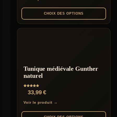
CHOIX DES OPTIONS
Ce
produit
a
plusieurs
variations.
Les
options
peuvent
être
Tunique médiévale Gunther
choisies
sur
naturel
la
page
du
Note
33,99
€
produit
5.00
sur 5
Voir le produit →