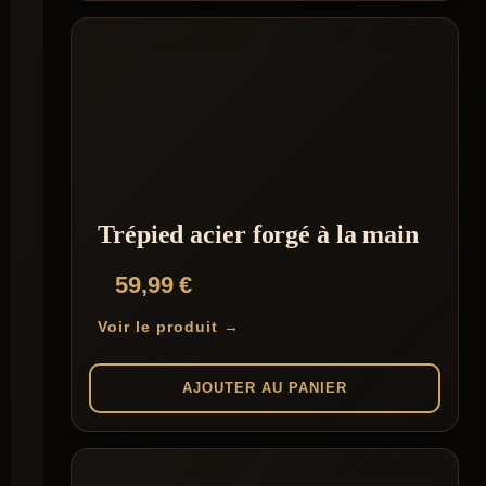
Ce
159,00 €
produit
a
plusieurs
variations.
Les
options
peuvent
être
choisies
sur
la
Trépied acier forgé à la main
page
du
59,99
€
produit
Voir le produit →
AJOUTER AU PANIER