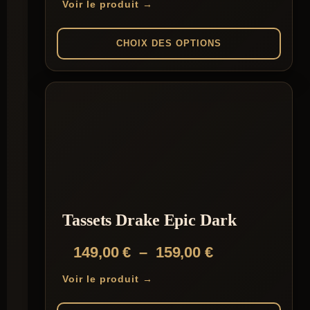
Voir le produit →
prix :
139,00 €
CHOIX DES OPTIONS
à
Ce
149,00 €
produit
a
plusieurs
variations.
Les
options
peuvent
être
choisies
sur
la
Tassets Drake Epic Dark
page
du
Plage
149,00
€
–
159,00
€
produit
de
Voir le produit →
prix :