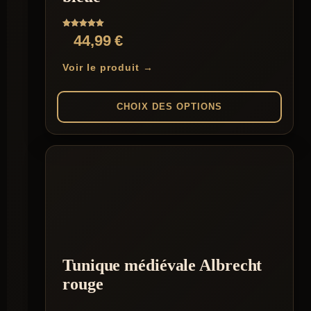
Note
44,99
€
5.00
sur 5
Voir le produit →
CHOIX DES OPTIONS
Ce
produit
a
plusieurs
variations.
Les
options
peuvent
être
choisies
Tunique médiévale Albrecht
sur
la
rouge
page
du