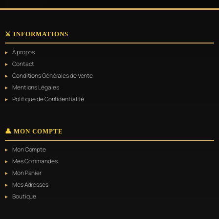
options
peuvent
être
choisies
⚔️ INFORMATIONS
sur
la
À propos
page
du
Contact
produit
Conditions Générales de Vente
Mentions Légales
Politique de Confidentialité
👤 MON COMPTE
Mon Compte
Mes Commandes
Mon Panier
Mes Adresses
Boutique