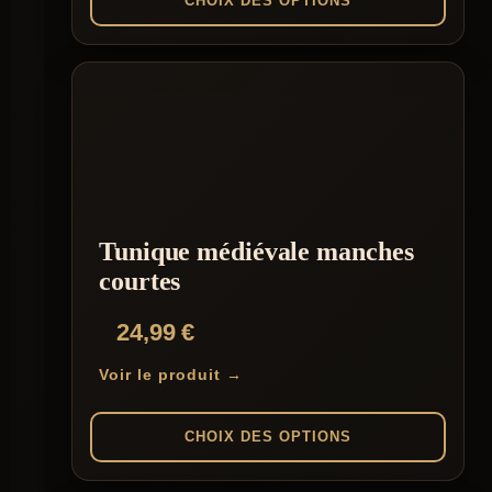
CHOIX DES OPTIONS
Ce
produit
a
plusieurs
variations.
Les
options
peuvent
être
choisies
Tunique médiévale manches
sur
la
courtes
page
du
24,99
€
produit
Voir le produit →
CHOIX DES OPTIONS
Ce