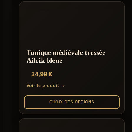
produit
a
plusieurs
variations.
Les
options
peuvent
être
choisies
Tunique médiévale tressée
sur
la
Ailrik bleue
page
du
34,99
€
produit
Voir le produit →
CHOIX DES OPTIONS
Ce
produit
a
plusieurs