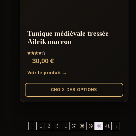
variations.
Les
options
peuvent
être
Tunique médiévale tressée
choisies
sur
Ailrik marron
la
page
du
Note
30,00
€
produit
4.00
sur 5
Voir le produit →
CHOIX DES OPTIONS
Ce
produit
a
plusieurs
variations.
←
1
2
3
…
37
38
39
40
41
→
Les