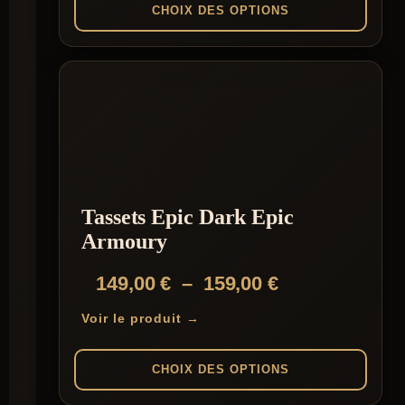
149,00 €
CHOIX DES OPTIONS
à
Ce
159,00 €
produit
a
plusieurs
variations.
Les
options
peuvent
être
choisies
Tassets Epic Dark Epic
sur
la
Armoury
page
du
Plage
149,00
€
–
159,00
€
produit
de
Voir le produit →
prix :
149,00 €
CHOIX DES OPTIONS
à