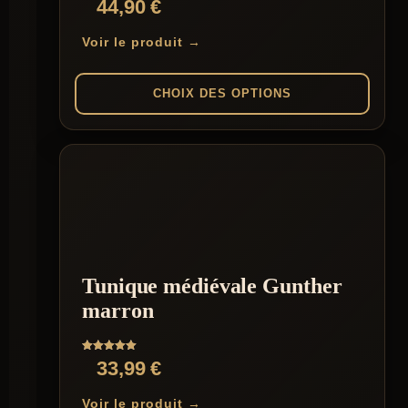
44,90
€
produit
Voir le produit →
CHOIX DES OPTIONS
Ce
produit
a
plusieurs
variations.
Les
options
peuvent
être
Tunique médiévale Gunther
choisies
sur
marron
la
page
du
Note
33,99
€
produit
5.00
sur 5
Voir le produit →