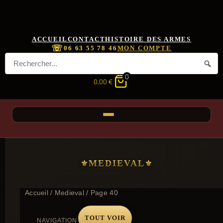
ACCUEIL
CONTACT
HISTOIRE DES ARMES
☏
06 63 55 78 46
MON COMPTE
0
0,00
€
MEDIEVAL
Accueil
/
Medieval
/ Page 40
TOUT VOIR
NAVIGATION