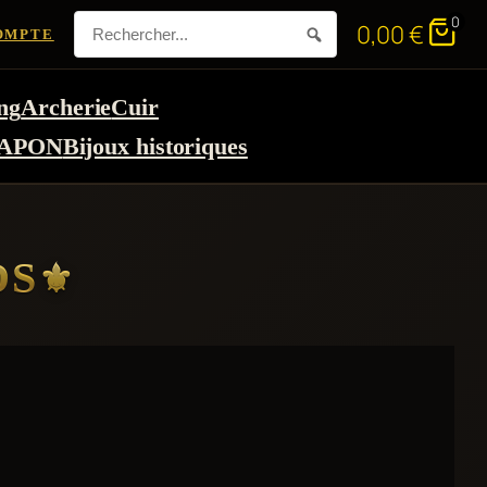
0
0,00
€
OMPTE
ng
Archerie
Cuir
APON
Bijoux historiques
DS