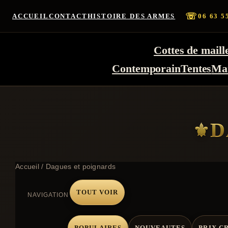
☏
ACCUEIL
CONTACT
HISTOIRE DES ARMES
06 63 5
Cottes de maill
Contemporain
Tentes
Ma
D
Accueil
/ Dagues et poignards
TOUT VOIR
NAVIGATION
POPULAIRES
NOUVEAUTES
PRIX C