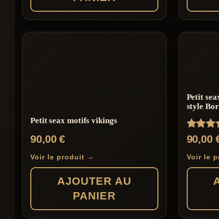
Petit sea
style Bo
Petit seax motifs vikings
Note
90,00
€
90,00
5.00
sur 5
Voir le produit →
Voir le 
AJOUTER AU
PANIER