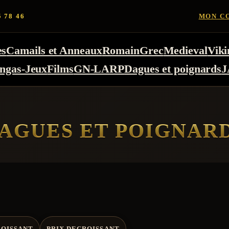
5 78 46
MON C
es
Camails et Anneaux
Romain
Grec
Medieval
Viki
ngas-Jeux
Films
GN-LARP
Dagues et poignards
J
AGUES ET POIGNAR
ROISSANT
PRIX DECROISSANT