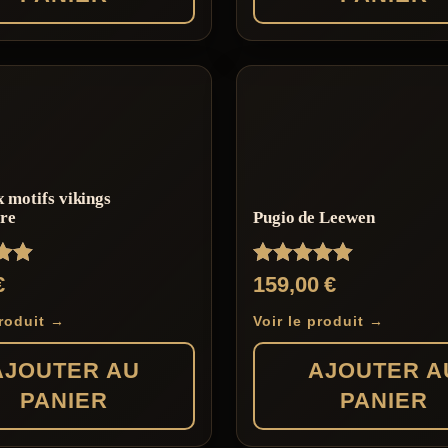
x motifs vikings
rre
Pugio de Leewen
Note
€
159,00
€
5.00
sur 5
produit →
Voir le produit →
AJOUTER AU
AJOUTER A
PANIER
PANIER