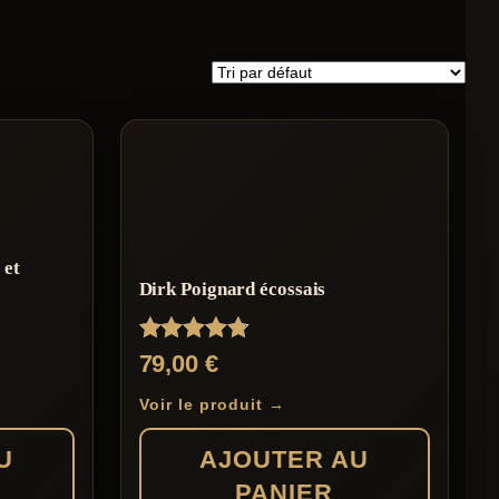
 et
Dirk Poignard écossais
Note
79,00
€
4.67
sur 5
Voir le produit →
U
AJOUTER AU
PANIER