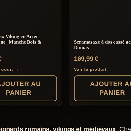
x Viking en Acier
ne | Manche Bois &
Scramasaxe à dos cassé ac
Damas
€
169,99
€
produit →
Voir le produit →
AJOUTER AU
AJOUTER A
PANIER
PANIER
ignards romains, vikings et médiévaux
. Cha