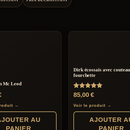
Dirk écossais avec couteau
fourchette
n Mc Leod
Note
€
85,00
€
5.00
sur 5
produit →
Voir le produit →
AJOUTER AU
AJOUTER A
PANIER
PANIER