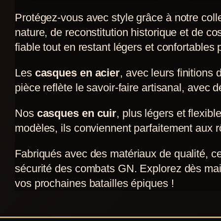
a
a
Protégez-vous avec style grâce à notre coll
plusieurs
plusieur
nature, de reconstitution historique et de co
variations.
variation
fiable tout en restant légers et confortables
Les
Les
Les
casques en acier
, avec leurs finitions
options
options
pièce reflète le savoir-faire artisanal, ave
peuvent
peuvent
être
être
Nos
casques en cuir
, plus légers et flexib
choisies
choisies
modèles, ils conviennent parfaitement aux r
sur
sur
la
la
Fabriqués avec des matériaux de qualité, ces
page
page
sécurité des combats GN. Explorez dès maint
du
du
vos prochaines batailles épiques !
produit
produit