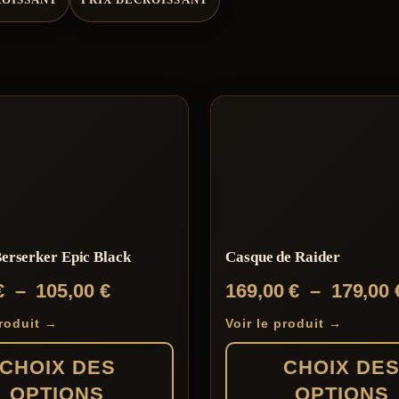
erserker Epic Black
Casque de Raider
Plage
€
–
105,00
€
169,00
€
–
179,00
de
produit →
Voir le produit →
prix :
CHOIX DES
CHOIX DE
99,00 €
OPTIONS
OPTIONS
à