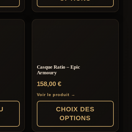
179,00 €
185,00 €
Ce
produit
a
plusieurs
variations.
Les
Casque Ratio – Epic
options
Armoury
peuvent
158,00
€
être
choisies
Voir le produit →
sur
U
CHOIX DES
la
OPTIONS
page
du