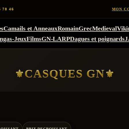
5 78 46
MON C
es
Camails et Anneaux
Romain
Grec
Medieval
Viki
ngas-Jeux
Films
GN-LARP
Dagues et poignards
J
CASQUES GN
ROISSANT
PRIX DECROISSANT