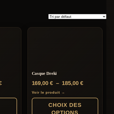
Casque Dreki
Plage
Plage
€
169,00
€
–
185,00
€
de
de
Voir le produit →
prix :
prix :
S
CHOIX DES
169,00 €
169,00 €
OPTIONS
à
à