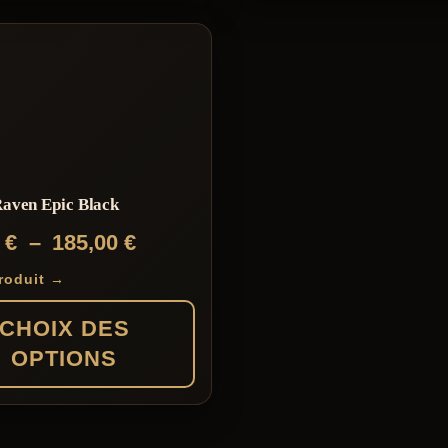
produit
aven Epic Black
Plage
0
€
–
185,00
€
de
produit →
prix :
CHOIX DES
169,00 €
OPTIONS
à
185,00 €