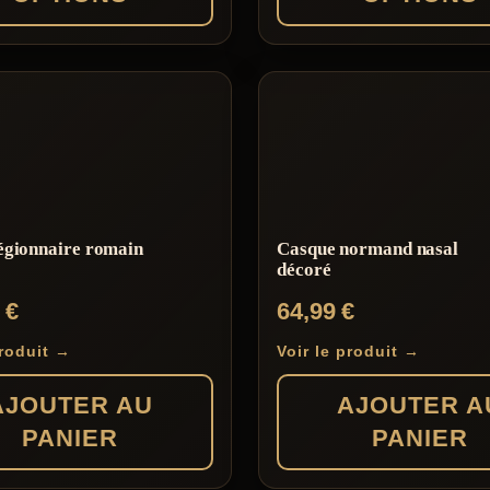
105,00 €
Ce
produit
a
s
plusieurs
s.
variations.
Les
égionnaire romain
Casque normand nasal
options
décoré
peuvent
0
€
64,99
€
être
choisies
produit →
Voir le produit →
sur
AJOUTER AU
AJOUTER A
la
PANIER
PANIER
page
du