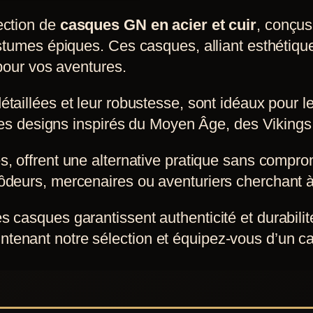
ection de
casques GN en acier et cuir
, conçus
s
stumes épiques. Ces casques, alliant esthétique 
s.
 pour vos aventures.
 détaillées et leur robustesse, sont idéaux pour 
c des designs inspirés du Moyen Âge, des Vikings
les, offrent une alternative pratique sans compro
ôdeurs, mercenaires ou aventuriers cherchant à
 casques garantissent authenticité et durabilit
enant notre sélection et équipez-vous d’un cas