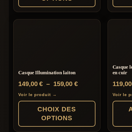
Ce
Ce
produit
produit
a
a
plusieurs
plusieur
variations.
variation
Les
Les
Casque l
options
options
Casque Illumination laiton
en cuir
peuvent
peuvent
Plage
149,00
€
–
159,00
€
119,0
être
être
de
choisies
choisies
Voir le produit →
Voir le 
prix :
sur
sur
CHOIX DES
149,00 €
la
la
OPTIONS
à
page
page
159,00 €
du
du