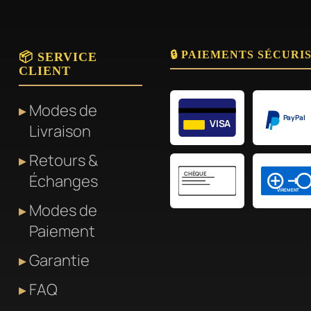
🔒 PAIEMENTS SÉCURI
📦 SERVICE
CLIENT
Modes de
PayPal
VISA
Livraison
Retours &
CHÈQUE
Échanges
VIREMENT
Modes de
Paiement
Garantie
FAQ