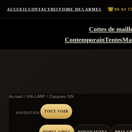
☏
ACCUEIL
CONTACT
HISTOIRE DES ARMES
06 63 5
Cottes de maill
Contemporain
Tentes
Ma
Accueil
/
GN-LARP
/ Casques GN
TOUT VOIR
NAVIGATION
POPULAIRES
NOUVEAUTES
PRIX C