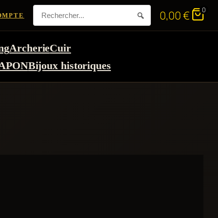
0
0,00
€
OMPTE
ng
Archerie
Cuir
APON
Bijoux historiques