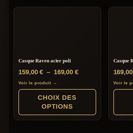
Ce
produit
produit
produit
a
plusieurs
variations.
Les
options
Casque Raven acier poli
Casque R
peuvent
Plage
159,00
€
–
169,00
€
169,0
être
de
choisies
Voir le produit →
Voir le 
prix :
sur
CHOIX DES
159,00 €
la
OPTIONS
à
page
169,00 €
du
Ce
Ce
produit
produit
produit