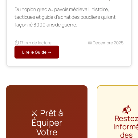
Du hoplon grec au pavois médiéval : histoire,
tactiques et guide d'achat des boucliers qui ont
façonné 3000 ans de guerre.
⏱️ 17 min de lecture
📅 Décembre 2025
Lire le Guide →
📬
⚔️ Prêt à
Reste
Équiper
Inform
Votre
des