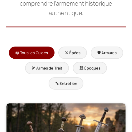
comprendre l'armement historique
authentique.
📖 Tous les Guides
⚔️ Épées
🛡️ Armures
🏹 Armes de Trait
🏛️ Époques
🔧 Entretien