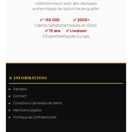
collectionneurs avec des répliques
authentiques de la plus haute qualité.
✅ +50 000
✅ 2000+
Clients Satisfaits
Produits en Stock
✅ 15 ans
✅ Livraison
D'Expertise
Rapide Europe
⚔️ INFORMATIONS
À propos
Contact
Conditions Générales de Vente
Mentions Légales
Politique de Confidentialité