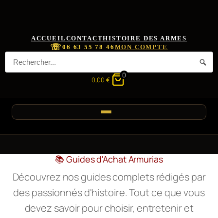
ACCUEIL
CONTACT
HISTOIRE DES ARMES
☏
06 63 55 78 46
MON COMPTE
0
0,00
€
📚 Guides d'Achat Armurias
Découvrez nos guides complets rédigés par
des passionnés d'histoire. Tout ce que vous
devez savoir pour choisir, entretenir et