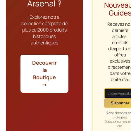
Arsenal ?
Nouvea
Guide
Explorez notre
collection complète de
Recevez no
plus de 2000 produits
derniers
historiques
articles,
authentiques
conseils
d'experts e
offres
exclusives
Découvrir
directemen
la
dans votre
Boutique
boîte mail
→
S'abonner
🔒 Vos données so
protégées.
Désabonnement en
clic.