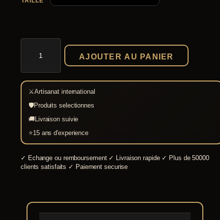
TAILLE
quantité
de
AJOUTER AU PANIER
Robe
médiévale
Katerina
⚔
Artisanat international
🛡
Produits selectionnes
🚚
Livraison suivie
⭐
15 ans d'experience
✓
Echange ou remboursement
✓
Livraison rapide
✓
Plus de 50000
clients satisfaits
✓
Paiement securise