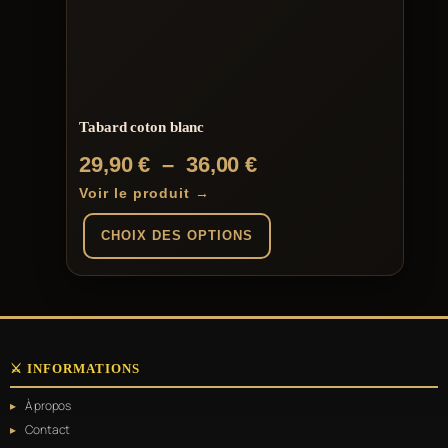
peuvent
être
choisies
sur
la
page
du
Tabard coton blanc
produit
Plage
29,90
€
–
36,00
€
de
Voir le produit →
prix :
CHOIX DES OPTIONS
29,90 €
à
Ce
produit
36,00 €
a
plusieurs
variations.
⚔️ INFORMATIONS
Les
options
À propos
peuvent
être
Contact
choisies