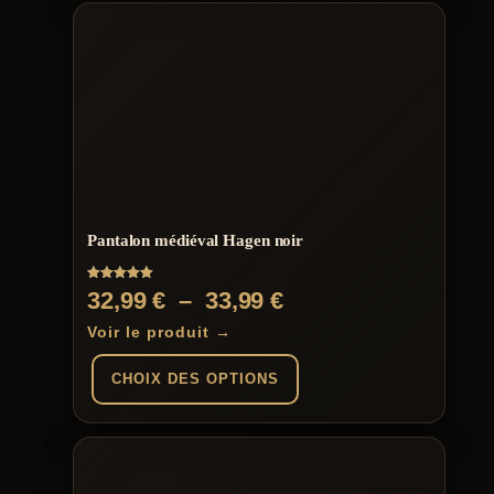
produit
a
plusieurs
variations.
Les
options
peuvent
être
choisies
sur
la
page
Pantalon médiéval Hagen noir
du
produit
Note
Plage
32,99
€
–
33,99
€
5.00
sur 5
de
Voir le produit →
prix :
CHOIX DES OPTIONS
32,99 €
à
Ce
produit
33,99 €
a
plusieurs