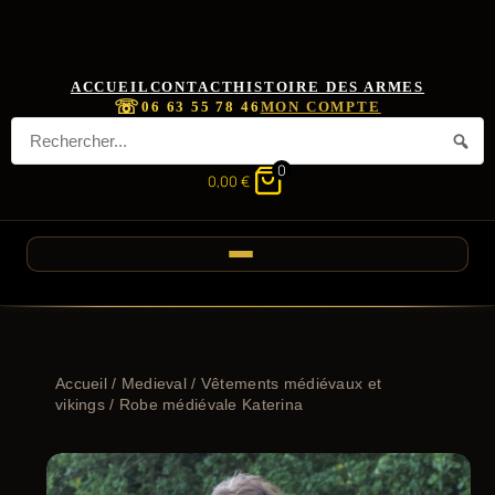
ACCUEIL
CONTACT
HISTOIRE DES ARMES
☏
06 63 55 78 46
MON COMPTE
0
0,00
€
Accueil
/
Medieval
/
Vêtements médiévaux et
vikings
/ Robe médiévale Katerina