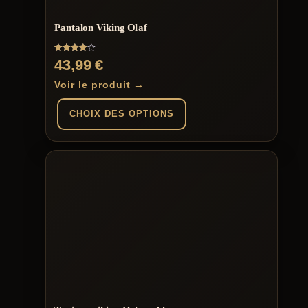
Pantalon Viking Olaf
Note
43,99
€
4.00
sur 5
Voir le produit →
CHOIX DES OPTIONS
Ce
produit
a
plusieurs
variations.
Les
options
peuvent
être
choisies
sur
la
page
du