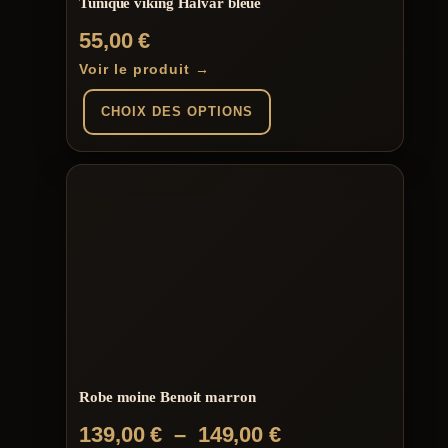
Tunique viking Halvar bleue
produit
55,00
€
Voir le produit →
CHOIX DES OPTIONS
Ce
produit
a
plusieurs
variations.
Les
options
peuvent
être
choisies
sur
la
page
du
Robe moine Benoit marron
produit
Plage
139,00
€
–
149,00
€