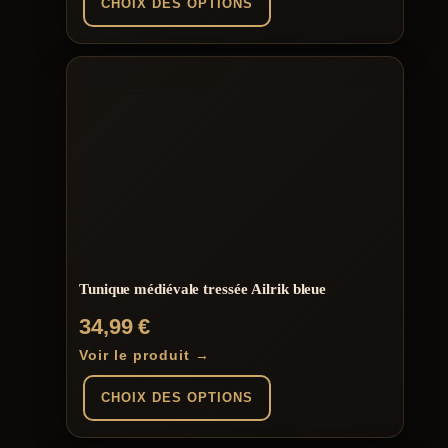
CHOIX DES OPTIONS
Ce
produit
a
plusieurs
variations.
Les
options
peuvent
être
choisies
sur
la
page
du
Tunique médiévale tressée Ailrik bleue
produit
34,99
€
Voir le produit →
CHOIX DES OPTIONS
Ce