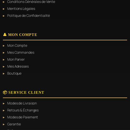
Conditions Générales de Vente
sur
Mentions Légales
la
page
Politique de Confidentialité
du
produit
👤 MON COMPTE
Mon Compte
Mes Commandes
Mon Panier
Mes Adresses
Boutique
📦 SERVICE CLIENT
Modes de Livraison
Retours & Échanges
Modes de Paiement
Garantie