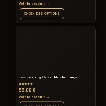
de
Voir le produit →
prix :
CHOIX DES OPTIONS
139,00 €
à
Ce
produit
149,00 €
a
plusieurs
variations.
Les
options
peuvent
être
choisies
sur
la
page
Tunique viking Halvar blanche / rouge
du
produit
Note
55,00
€
5.00
sur 5
Voir le produit →