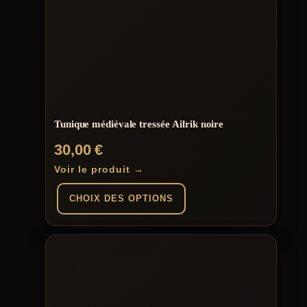
variations.
Les
options
peuvent
être
choisies
sur
la
page
du
Tunique médiévale tressée Ailrik noire
produit
30,00
€
Voir le produit →
CHOIX DES OPTIONS
Ce
produit
a
plusieurs
variations.
Les
options