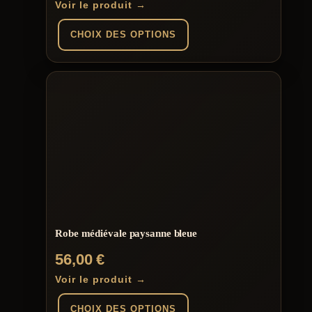
Voir le produit →
CHOIX DES OPTIONS
Ce
produit
a
plusieurs
variations.
Les
options
peuvent
être
choisies
sur
la
page
du
Robe médiévale paysanne bleue
produit
56,00
€
Voir le produit →
CHOIX DES OPTIONS