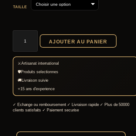
p
TAILLE
r
i
x
quantité
de
AJOUTER AU PANIER
Pantalon
:
médiéval
Hagen
3
noir
⚔
Artisanat international
2
🛡
Produits selectionnes
,
🚚
Livraison suivie
9
⭐
15 ans d'experience
9
✓
Echange ou remboursement
✓
Livraison rapide
✓
Plus de 50000
€
clients satisfaits
✓
Paiement securise
à
3
3