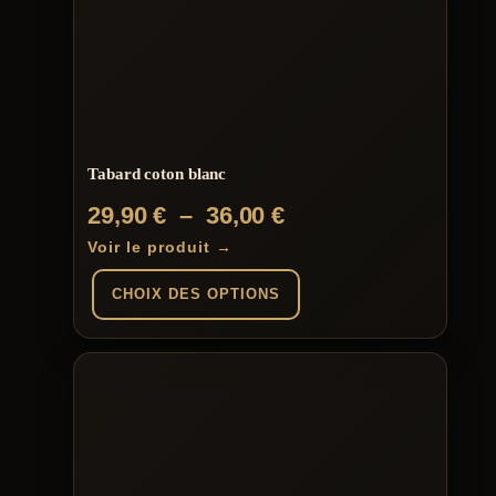
Tabard coton blanc
Plage
29,90
€
–
36,00
€
de
Voir le produit →
prix :
CHOIX DES OPTIONS
29,90 €
à
Ce
produit
36,00 €
a
plusieurs
variations.
Les
options
peuvent