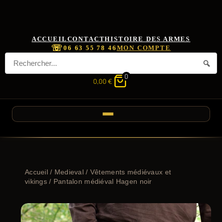
ACCUEIL
CONTACT
HISTOIRE DES ARMES
☏
06 63 55 78 46
MON COMPTE
0
0,00
€
Accueil
/
Medieval
/
Vêtements médiévaux et
vikings
/ Pantalon médiéval Hagen noir