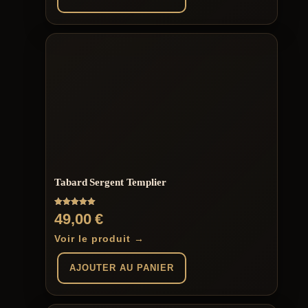
Ce
produit
a
plusieurs
variations.
Les
options
peuvent
être
choisies
sur
la
page
Tabard Sergent Templier
du
produit
Note
49,00
€
5.00
sur 5
Voir le produit →
AJOUTER AU PANIER