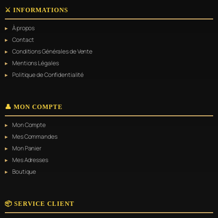
variations.
⚔️ INFORMATIONS
Les
options
À propos
peuvent
être
Contact
choisies
Conditions Générales de Vente
sur
Mentions Légales
la
page
Politique de Confidentialité
du
produit
👤 MON COMPTE
Mon Compte
Mes Commandes
Mon Panier
Mes Adresses
Boutique
📦 SERVICE CLIENT