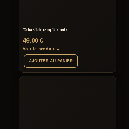
être
choisies
sur
la
page
du
Tabard de templier noir
produit
49,00
€
Voir le produit →
AJOUTER AU PANIER