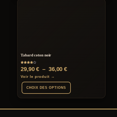
Tabard coton noir
Note
Plage
29,90
€
–
36,00
€
4.00
sur 5
de
Voir le produit →
prix :
CHOIX DES OPTIONS
29,90 €
à
Ce
produit
36,00 €
a
plusieurs