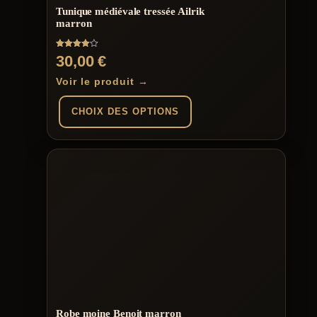
Tunique médiévale tressée Ailrik
marron
Note
30,00
€
4.00
sur 5
Voir le produit →
CHOIX DES OPTIONS
Ce
produit
a
plusieurs
variations.
Les
options
peuvent
être
choisies
sur
la
page
du
Robe moine Benoit marron