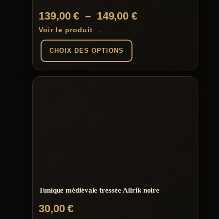
produit
Plage
139,00
€
–
149,00
€
de
Voir le produit →
prix :
CHOIX DES OPTIONS
139,00 €
à
Ce
produit
149,00 €
a
plusieurs
variations.
Les
options
peuvent
être
choisies
sur
la
page
du
Tunique médiévale tressée Ailrik noire
produit
30,00
€