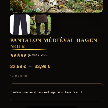
PANTALON MÉDIÉVAL HAGEN
NOIR
(
4
avis client)
Noté
4
5.00
sur 5
P
32,99
€
–
33,99
€
basé sur
notations
l
client
1280000620
a
g
e
Pantalon médiéval basique Hagen noir. Taile: S à 3XL
d
e