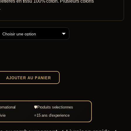
etières en tissu 100% coton. Plusieurs coloris
.
AJOUTER AU PANIER
s
ernational
🛡
Produits selectionnes
ivie
⭐
15 ans d'experience