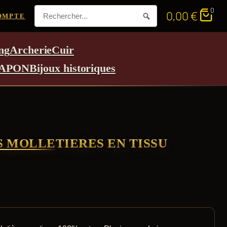
0
0,00
€
OMPTE
ng
Archerie
Cuir
APON
Bijoux historiques
 MOLLETIERES EN TISSU