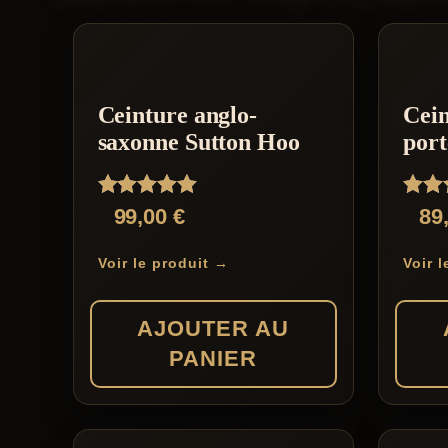
Ceinture anglo-
Cein
saxonne Sutton Hoo
port
Note
Note
99,00
€
89
5.00
5.00
sur 5
sur 
Voir le produit →
Voir 
AJOUTER AU
PANIER