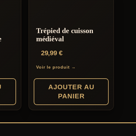
Trépied de cuisson
e
médiéval
29,99
€
Voir le produit →
U
AJOUTER AU
PANIER