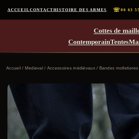
☏
ACCUEIL
CONTACT
HISTOIRE DES ARMES
06 63 5
Cottes de maill
Contemporain
Tentes
Ma
Accueil
/
Medieval
/
Accessoires médiévaux
/ Bandes molletieres 