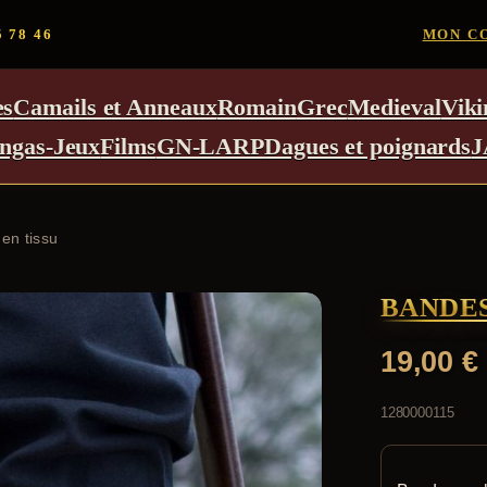
5 78 46
MON C
es
Camails et Anneaux
Romain
Grec
Medieval
Viki
ngas-Jeux
Films
GN-LARP
Dagues et poignards
J
en tissu
BANDES
19,00
€
1280000115