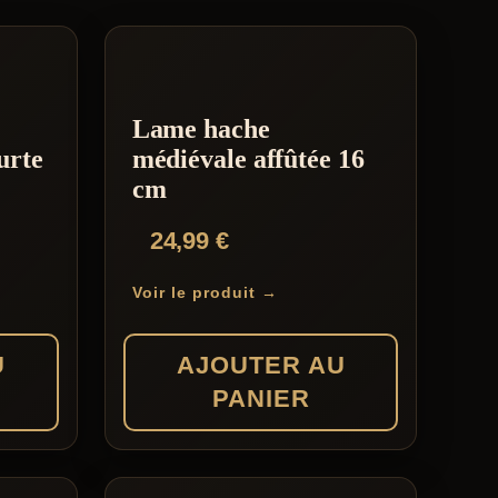
Lame hache
urte
médiévale affûtée 16
cm
24,99
€
Voir le produit →
U
AJOUTER AU
PANIER