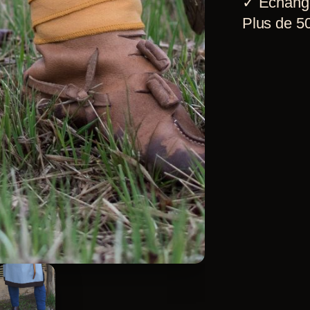
✓
Echang
Plus de 50