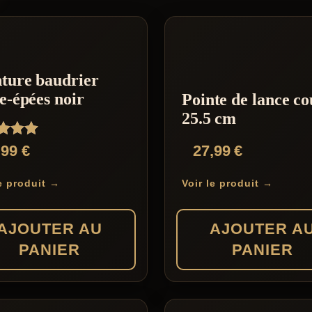
ture baudrier
e-épées noir
Pointe de lance co
25.5 cm
,99
€
27,99
€
5
le produit →
Voir le produit →
AJOUTER AU
AJOUTER A
PANIER
PANIER