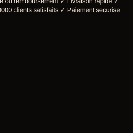
e ou remboursement
✓
Livraison rapide
✓
000 clients satisfaits
✓
Paiement securise