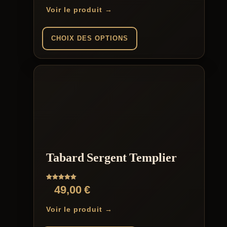
de
Voir le produit →
prix :
85,00 €
CHOIX DES OPTIONS
à
Ce
94,00 €
produit
a
plusieurs
variations.
Les
options
peuvent
être
choisies
sur
Tabard Sergent Templier
la
page
du
Note
49,00
€
produit
5.00
sur 5
Voir le produit →