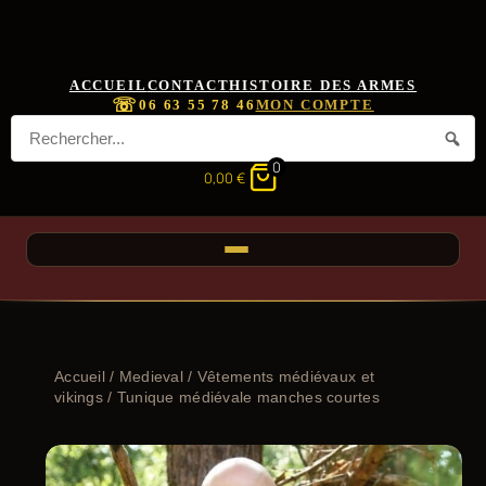
ACCUEIL
CONTACT
HISTOIRE DES ARMES
☏
06 63 55 78 46
MON COMPTE
0
0,00
€
Accueil
/
Medieval
/
Vêtements médiévaux et
vikings
/ Tunique médiévale manches courtes