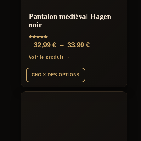
Pantalon médiéval Hagen
noir
Note
Plage
32,99
€
–
33,99
€
5.00
sur 5
de
Voir le produit →
prix :
32,99 €
CHOIX DES OPTIONS
à
Ce
33,99 €
produit
a
plusieurs
variations.
Les
options
peuvent
être
choisies