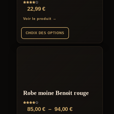
du
Note
22,99
€
produit
4.00
sur 5
Voir le produit →
CHOIX DES OPTIONS
Ce
produit
a
plusieurs
variations.
Les
options
peuvent
être
choisies
sur
Robe moine Benoit rouge
la
page
du
Note
Plage
85,00
€
–
94,00
€
produit
4.00
sur 5