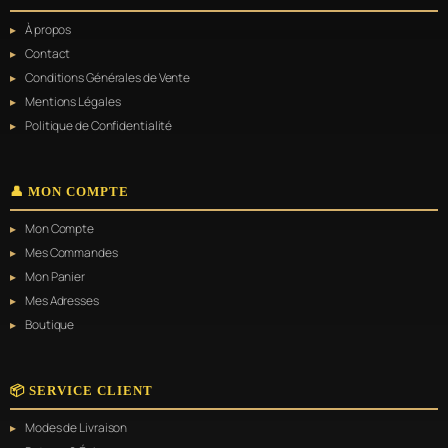
options
À propos
peuvent
être
Contact
choisies
Conditions Générales de Vente
sur
Mentions Légales
la
page
Politique de Confidentialité
du
produit
👤 MON COMPTE
Mon Compte
Mes Commandes
Mon Panier
Mes Adresses
Boutique
📦 SERVICE CLIENT
Modes de Livraison