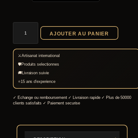
quantité
de
AJOUTER AU PANIER
Tunique
médiévale
manches
courtes
⚔
Artisanat international
🛡
Produits selectionnes
🚚
Livraison suivie
⭐
15 ans d'experience
✓
Echange ou remboursement
✓
Livraison rapide
✓
Plus de 50000
clients satisfaits
✓
Paiement securise