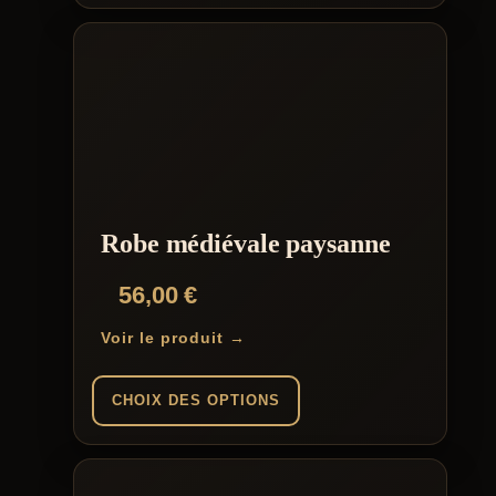
Ce
produit
a
plusieurs
variations.
Les
options
peuvent
être
choisies
sur
la
Robe médiévale paysanne
page
du
56,00
€
produit
Voir le produit →
CHOIX DES OPTIONS
Ce
produit
a