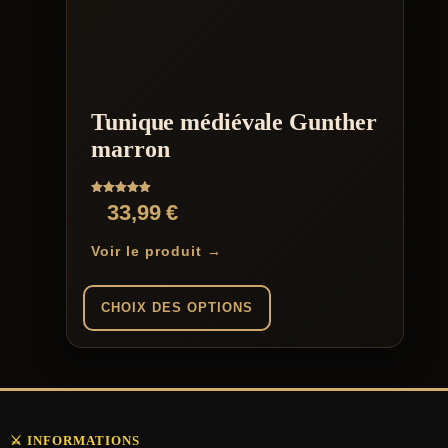
plusieurs
variations.
Les
options
peuvent
être
Tunique médiévale Gunther
choisies
sur
marron
la
page
du
Note
33,99
€
produit
5.00
sur 5
Voir le produit →
CHOIX DES OPTIONS
Ce
produit
a
plusieurs
variations.
⚔️ INFORMATIONS
Les