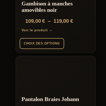
Gambison à manches
sur
la
amovibles noir
page
du
Plage
109,00
€
–
119,00
€
produit
de
Voir le produit →
prix :
109,00 €
CHOIX DES OPTIONS
à
Ce
119,00 €
produit
a
plusieurs
variations.
Les
options
peuvent
être
choisies
sur
Pantalon Braies Johann
la
page