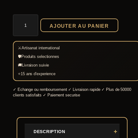
quantité
de
AJOUTER AU PANIER
Bandes
molletières
vikings
en
⚔
Artisanat international
twill
7
🛡
Produits selectionnes
m
🚚
Livraison suivie
⭐
15 ans d'experience
✓
Echange ou remboursement
✓
Livraison rapide
✓
Plus de 50000
clients satisfaits
✓
Paiement securise
DESCRIPTION