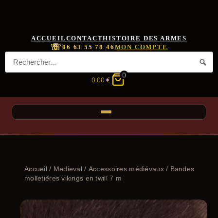
ACCUEIL
CONTACT
HISTOIRE DES ARMES
☏
06 63 55 78 46
MON COMPTE
0
0,00
€
Accueil
/
Medieval
/
Accessoires médiévaux
/ Bandes
molletières vikings en twill 7 m