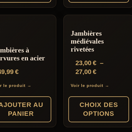
it
Jambières
eurs
médiévales
tions.
rivetées
mbières à
rvures en acier
23,00
€
–
ons
Plage
49,99
€
27,00
€
ent
de
r le produit →
Voir le produit →
prix :
ies
23,00 €
AJOUTER AU
CHOIX DES
à
PANIER
OPTIONS
27,00 €
Ce