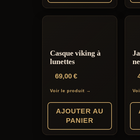
Ce
produ
a
plusi
varia
Casque viking à
Ja
Les
lunettes
ne
opti
69,00
€
peuv
être
Voir le produit →
Voi
chois
sur
AJOUTER AU
la
PANIER
page
du