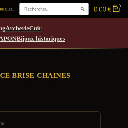
0
0,00
€
OMPTE
ng
Archerie
Cuir
APON
Bijoux historiques
CE BRISE-CHAINES
îne