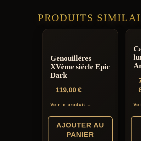
PRODUITS SIMILA
Ca
lu
Genouillères
A
XVème siécle Epic
Dark
119,00
€
Voir le produit →
Voi
AJOUTER AU
PANIER