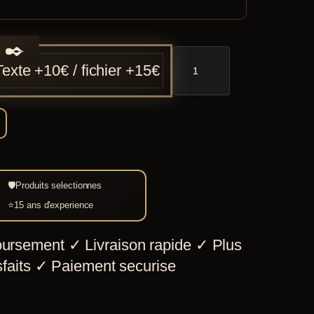
quantité
Texte +10€ / fichier +15€
de
Pointe
de
lance
Brise-
chaines
🛡
Produits selectionnes
⭐
15 ans d'experience
ursement
✓
Livraison rapide
✓
Plus
faits
✓
Paiement securise