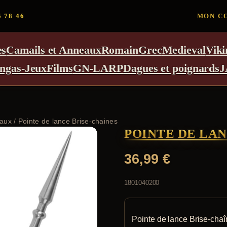
5 78 46
MON C
es
Camails et Anneaux
Romain
Grec
Medieval
Viki
ngas-Jeux
Films
GN-LARP
Dagues et poignards
J
vaux
/ Pointe de lance Brise-chaines
POINTE DE LAN
36,99
€
1801040200
Pointe de lance Brise-cha