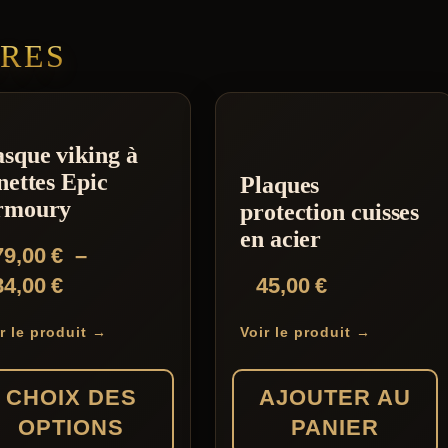
IRES
sque viking à
nettes Epic
Plaques
rmoury
protection cuisses
en acier
79,00
€
–
Plage
84,00
€
45,00
€
de
r le produit →
Voir le produit →
prix :
79,00 €
CHOIX DES
AJOUTER AU
à
OPTIONS
PANIER
84,00 €