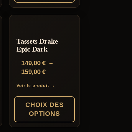
Ce
produit
a
plusieurs
Tassets Drake
variations.
Epic Dark
Les
149,00
€
–
options
Plage
159,00
€
peuvent
de
être
Voir le produit →
prix :
choisies
149,00 €
sur
CHOIX DES
à
la
OPTIONS
159,00 €
page
du
Ce