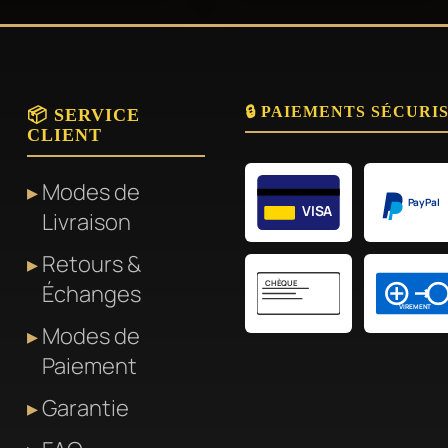
it
produit
a
plusieurs
🔒 PAIEMENTS SÉCURI
variations.
📦 SERVICE
CLIENT
Les
options
Modes de
peuvent
PayPal
VISA
Livraison
être
Retours &
choisies
CHÈQUE
Échanges
sur
VIREMENT
la
Modes de
page
Paiement
du
Garantie
produit