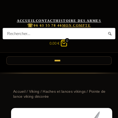
ACCUEIL
CONTACT
HISTOIRE DES ARMES
☏
06 63 55 78 46
MON COMPTE
0
0,00
€
Accueil
/
Viking
/
Haches et lances vikings
/ Pointe de
lance viking décorée