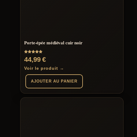
Porte-épée médiéval cuir noir
Note
44,99
€
5.00
sur 5
Voir le produit →
AJOUTER AU PANIER