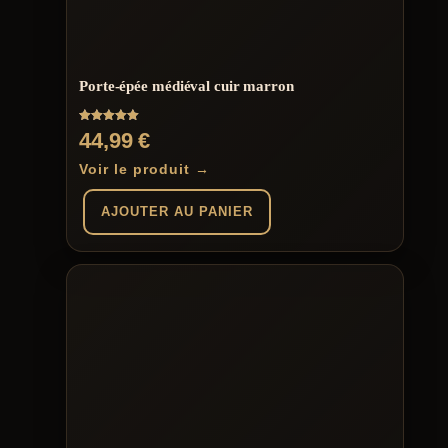
Porte-épée médiéval cuir marron
Note
44,99
€
5.00
sur 5
Voir le produit →
AJOUTER AU PANIER