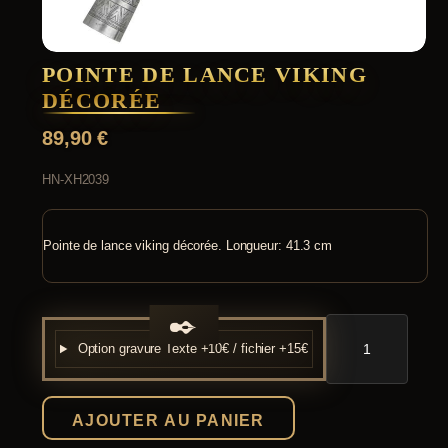
POINTE DE LANCE VIKING
DÉCORÉE
89,90
€
HN-XH2039
Pointe de lance viking décorée. Longueur: 41.3 cm
quantité
de
Option gravure
Texte +10€ / fichier +15€
Pointe
de
lance
viking
AJOUTER AU PANIER
décorée