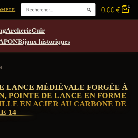
0
0,00
€
OMPTE
ng
Archerie
Cuir
APON
Bijoux historiques
14
E LANCE MÉDIÉVALE FORGÉE À
N, POINTE DE LANCE EN FORME
ILLE EN ACIER AU CARBONE DE
E 14