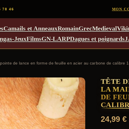
5 78 46
MON C
es
Camails et Anneaux
Romain
Grec
Medieval
Viki
ngas-Jeux
Films
GN-LARP
Dagues et poignards
J
pointe de lance en forme de feuille en acier au carbone de calibre 
TÊTE D
LA MAI
DE FEU
CALIBR
24,99
€