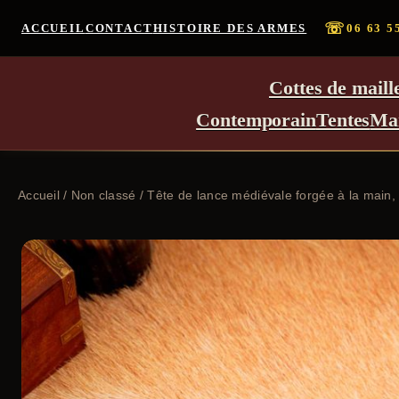
☏
ACCUEIL
CONTACT
HISTOIRE DES ARMES
06 63 5
Cottes de maill
Contemporain
Tentes
Ma
Accueil
/
Non classé
/ Tête de lance médiévale forgée à la main, 