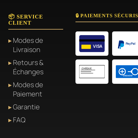
🔒 PAIEMENTS SÉCURI
📦 SERVICE
CLIENT
Modes de
PayPal
VISA
Livraison
Retours &
CHÈQUE
Échanges
VIREMENT
Modes de
Paiement
Garantie
FAQ