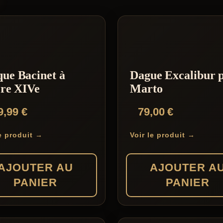
calibre
14
ue Bacinet à
Dague Excalibur 
ère XIVe
Marto
9,99
€
79,00
€
le produit →
Voir le produit →
AJOUTER AU
AJOUTER A
PANIER
PANIER