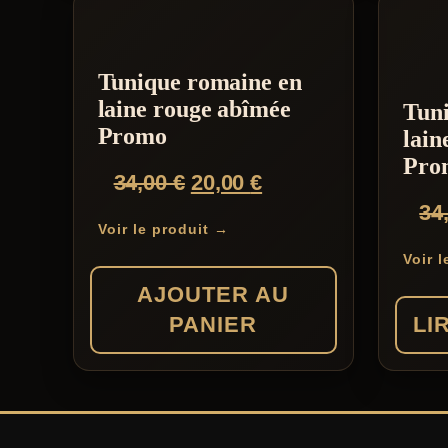
Tunique romaine en
laine rouge abîmée
Tun
Promo
lain
Pro
Le
Le
34,00
€
20,00
€
prix
prix
34
Voir le produit →
initial
actuel
Voir 
était :
est :
AJOUTER AU
34,00 €.
20,00 €.
PANIER
LI