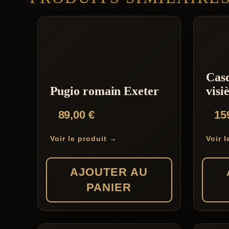
Casq
Pugio romain Exeter
visi
89,00
€
15
Voir le produit →
Voir 
AJOUTER AU
PANIER