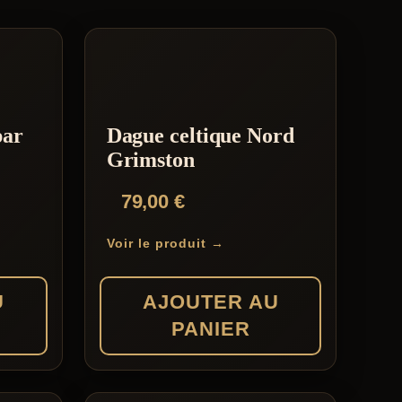
par
Dague celtique Nord
Grimston
79,00
€
Voir le produit →
U
AJOUTER AU
PANIER