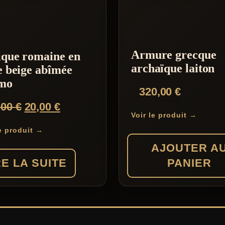
Armure grecque
ique romaine en
archaïque laiton
e beige abîmée
mo
320,00
€
Le
Le
,00
€
20,00
€
Voir le produit →
prix
prix
le produit →
initial
actuel
AJOUTER A
était :
est :
RE LA SUITE
PANIER
34,00 €.
20,00 €.