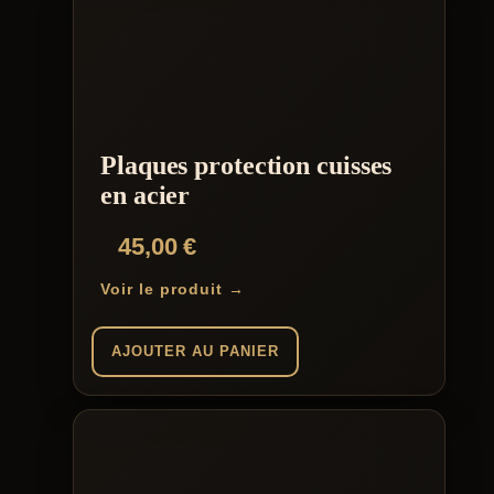
a
plusieurs
variations.
Les
options
peuvent
être
choisies
Plaques protection cuisses
sur
la
en acier
page
du
45,00
€
produit
Voir le produit →
AJOUTER AU PANIER