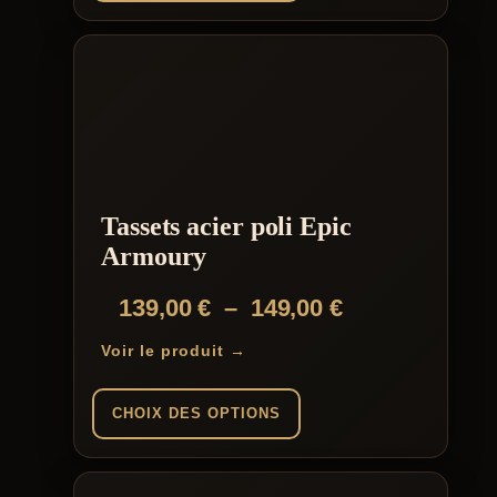
Ce
produit
a
plusieurs
variations.
Les
options
peuvent
être
choisies
Tassets acier poli Epic
sur
la
Armoury
page
du
Plage
139,00
€
–
149,00
€
produit
de
Voir le produit →
prix :
139,00 €
CHOIX DES OPTIONS
à
Ce
149,00 €
produit