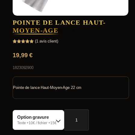
POINTE DE LANCE HAUT-
MOYEN-AGE
(
1
avis client)
Noté
1
5.00
sur 5
19,99
€
basé sur
notation
client
1823092900
Pointe de lance Haut-Moyen-Age 22 cm
quantité
Option gravure
de
Pointe
Texte +10€ / fichier +15€
de
lance