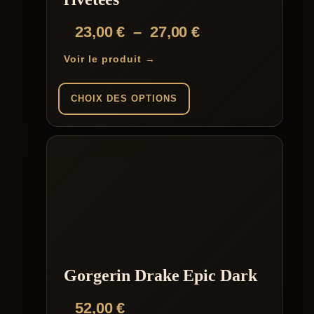
Plage
23,00
€
–
27,00
€
de
Voir le produit →
prix :
23,00 €
CHOIX DES OPTIONS
à
Ce
27,00 €
produit
a
plusieurs
variations.
Les
options
peuvent
être
choisies
sur
la
Gorgerin Drake Epic Dark
page
du
52,00
€
produit