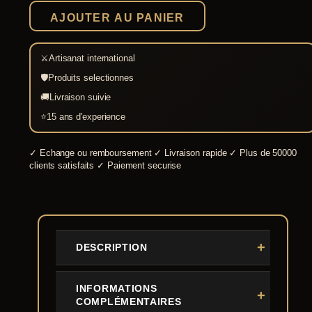
Haut-
AJOUTER AU PANIER
Moyen-
Age
⚔
Artisanat international
🛡
Produits selectionnes
🚚
Livraison suivie
⭐
15 ans d'experience
✓
Echange ou remboursement
✓
Livraison rapide
✓
Plus de 50000
clients satisfaits
✓
Paiement securise
DESCRIPTION
INFORMATIONS
COMPLÉMENTAIRES