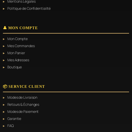
Mentions Légales
la
page
Politique de Confidentialité
du
produit
👤 MON COMPTE
Mon Compte
Mes Commandes
Mon Panier
Mes Adresses
Boutique
📦 SERVICE CLIENT
Modes de Livraison
Retours & Échanges
Modes de Paiement
Garantie
FAQ