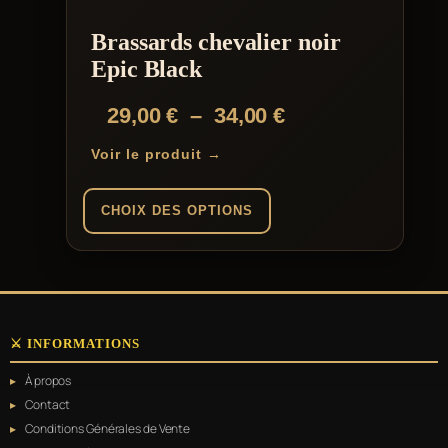
être
choisies
Brassards chevalier noir
sur
la
Epic Black
page
du
Plage
29,00
€
–
34,00
€
produit
de
Voir le produit →
prix :
29,00 €
CHOIX DES OPTIONS
à
Ce
34,00 €
produit
a
plusieurs
variations.
⚔️ INFORMATIONS
Les
options
À propos
peuvent
être
Contact
choisies
Conditions Générales de Vente
sur