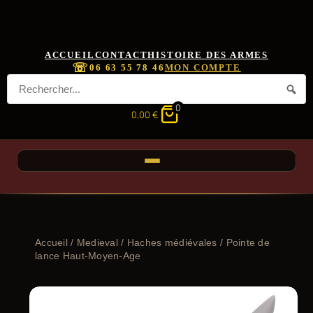
ACCUEIL
CONTACT
HISTOIRE DES ARMES
☏
06 63 55 78 46
MON COMPTE
0
0,00
€
Accueil
/
Medieval
/
Haches médiévales
/ Pointe de
lance Haut-Moyen-Age