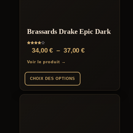
Brassards Drake Epic Dark
Note
Plage
34,00
€
–
37,00
€
4.00
sur 5
de
Voir le produit →
prix :
34,00 €
CHOIX DES OPTIONS
à
Ce
37,00 €
produit
a
plusieurs
variations.
Les
options
peuvent