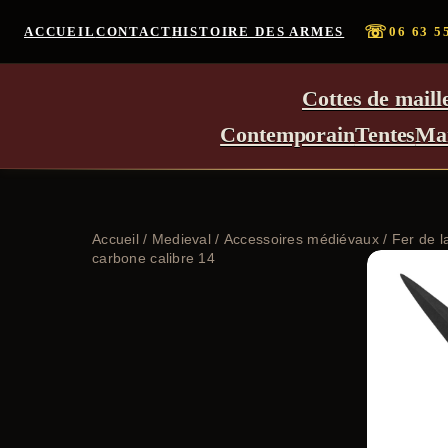
☏
ACCUEIL
CONTACT
HISTOIRE DES ARMES
06 63 5
Cottes de maill
Contemporain
Tentes
Ma
Accueil
/
Medieval
/
Accessoires médiévaux
/ Fer de l
carbone calibre 14