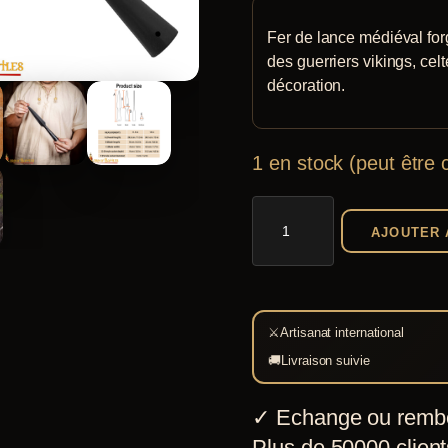
client
Fer de lance médiéval forg
des guerriers vikings, cel
décoration.
1 en stock (peut êtr
quantité
AJOUTER 
de
Fer
de
lance
⚔
Artisanat international
médiéval
🚚
Livraison suivie
forgé
✓
Echange ou remb
main
Plus de 50000 clients