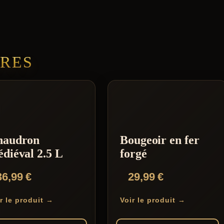
IRES
haudron
Bougeoir en fer
diéval 2.5 L
forgé
36,99
€
29,99
€
r le produit →
Voir le produit →