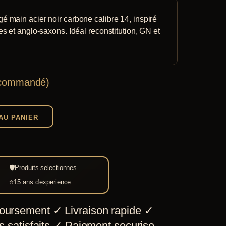
é main acier noir carbone calibre 14, inspiré
tes et anglo-saxons. Idéal reconstitution, GN et
e commandé)
AU PANIER
🛡
Produits selectionnes
⭐
15 ans d'experience
oursement
✓
Livraison rapide
✓
 satisfaits
✓
Paiement securise