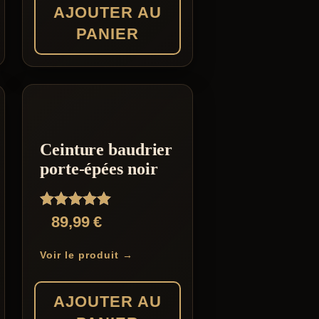
AJOUTER AU
PANIER
Ceinture baudrier
porte-épées noir
Note
89,99
€
5.00
sur 5
Voir le produit →
AJOUTER AU