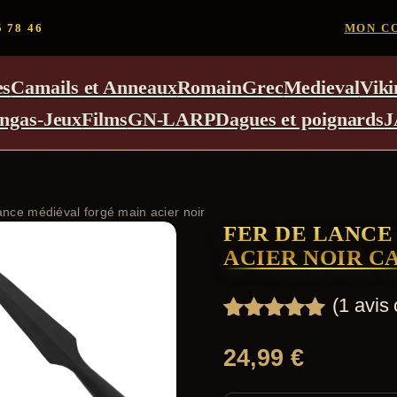
5 78 46
MON C
es
Camails et Anneaux
Romain
Grec
Medieval
Viki
ngas-Jeux
Films
GN-LARP
Dagues et poignards
J
ance médiéval forgé main acier noir
FER DE LANCE
ACIER NOIR C
(
1
avis c
Noté
1
5.00
sur 5
24,99
€
basé sur
notation