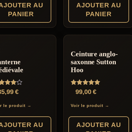
AJOUTER AU
AJOUTER AU
PANIER
PANIER
Ceinture anglo-
nterne
saxonne Sutton
diévale
Hoo
te
Note
35,99
€
99,00
€
00
5.00
r 5
sur 5
r le produit →
Voir le produit →
AJOUTER AU
AJOUTER AU