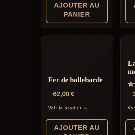
AJOUTER AU
PANIER
La
mé
Fer de hallebarde
No
62,00
€
4.
su
Voir le produit →
Voi
AJOUTER AU