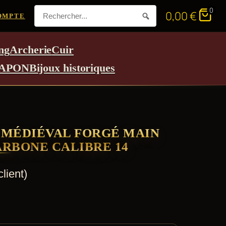
0
0,00
€
OMPTE
ng
Archerie
Cuir
APON
Bijoux historiques
 MÉDIÉVAL FORGÉ MAIN
ARBONE CALIBRE 14
lient)