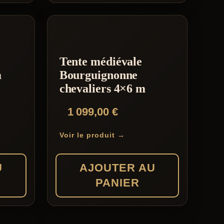
Ce
produit
a
plusieurs
Tente médiévale
variations.
m
Bourguignonne
Les
chevaliers 4×6 m
options
1 099,00
€
peuvent
être
Voir le produit →
choisies
sur
U
AJOUTER AU
la
PANIER
page
du
produit