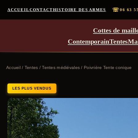
☏
ACCUEIL
CONTACT
HISTOIRE DES ARMES
06 63 5
Cottes de maill
Contemporain
Tentes
Ma
Accueil
/
Tentes
/
Tentes médiévales
/ Poivrière Tente conique
LES PLUS VENDUS