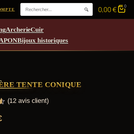
0
0,00
€
OMPTE
ng
Archerie
Cuir
APON
Bijoux historiques
ÈRE TENTE CONIQUE
(
12
avis client)
€