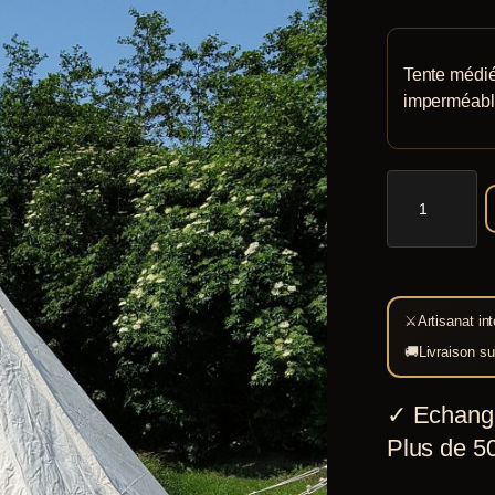
notations
client
Tente médié
imperméable
quantité
de
Poivrière
Tente
conique
⚔
Artisanat int
🚚
Livraison su
✓
Echang
Plus de 50