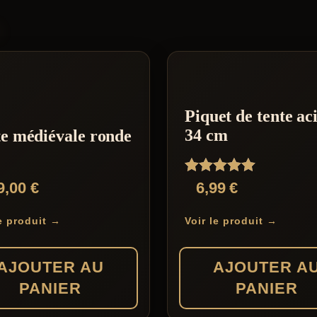
S
Piquet de tente ac
34 cm
e médiévale ronde
Note
9,00
€
6,99
€
5.00
sur 5
le produit →
Voir le produit →
AJOUTER AU
AJOUTER A
PANIER
PANIER