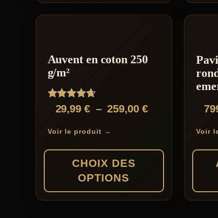
Ce
590,00 €
produit
a
plusieurs
Auvent en coton 250
Pavi
variations.
g/m²
rond
Les
eme
options
Note
Plage
29,99
€
–
259,00
€
79
peuvent
4.57
de
sur 5
être
Voir le produit →
Voir 
prix :
choisies
29,99 €
sur
CHOIX DES
à
la
OPTIONS
259,00 €
page
du
Ce
produit