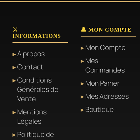
produit
a
plusieurs
variations.
⚔️
👤 MON COMPTE
INFORMATIONS
Les
Mon Compte
options
À propos
peuvent
Mes
Contact
être
Commandes
choisies
Conditions
Mon Panier
sur
Générales de
Mes Adresses
la
Vente
page
Boutique
Mentions
du
Légales
produit
Politique de