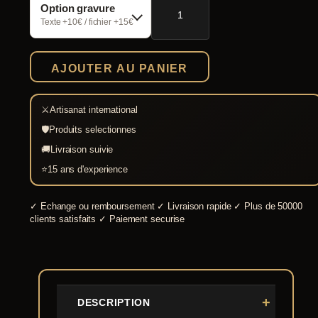
Option gravure
de
Rapière
Texte +10€ / fichier +15€
XVIIe
siècle
AJOUTER AU PANIER
⚔
Artisanat international
🛡
Produits selectionnes
🚚
Livraison suivie
⭐
15 ans d'experience
✓
Echange ou remboursement
✓
Livraison rapide
✓
Plus de 50000
clients satisfaits
✓
Paiement securise
DESCRIPTION