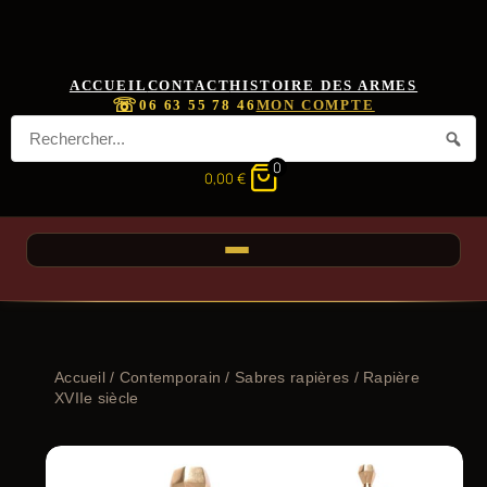
ACCUEIL
CONTACT
HISTOIRE DES ARMES
☏
06 63 55 78 46
MON COMPTE
0
0,00
€
Accueil
/
Contemporain
/
Sabres rapières
/ Rapière
XVIIe siècle