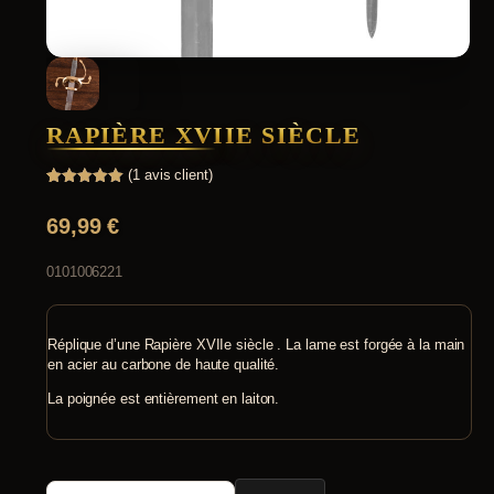
RAPIÈRE XVIIE SIÈCLE
(
1
avis client)
Noté
1
5.00
sur 5
69,99
€
basé sur
notation
client
0101006221
Réplique d’une Rapière XVIIe siècle . La lame est forgée à la main
en acier au carbone de haute qualité.
La poignée est entièrement en laiton.
quantité