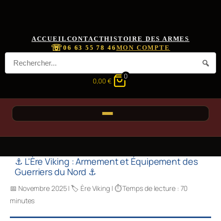
ACCUEIL
CONTACT
HISTOIRE DES ARMES
☏
06 63 55 78 46
MON COMPTE
0
0,00
€
⚓ L'Ère Viking : Armement et Équipement des
Guerriers du Nord ⚓
📅 Novembre 2025 | 🏷️ Ère Viking | ⏱️ Temps de lecture : 70
minutes