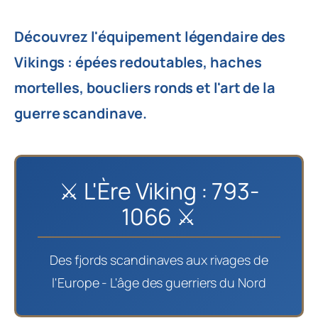
Découvrez l'équipement légendaire des
Vikings : épées redoutables, haches
mortelles, boucliers ronds et l'art de la
guerre scandinave.
⚔️ L'Ère Viking : 793-
1066 ⚔️
Des fjords scandinaves aux rivages de
l'Europe - L'âge des guerriers du Nord