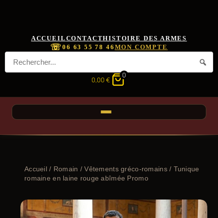
ACCUEIL
CONTACT
HISTOIRE DES ARMES
☏
06 63 55 78 46
MON COMPTE
0
0,00
€
Accueil
/
Romain
/
Vêtements gréco-romains
/ Tunique
romaine en laine rouge abîmée Promo