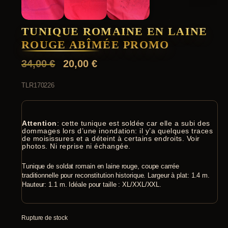
TUNIQUE ROMAINE EN LAINE
ROUGE ABÎMÉE PROMO
L
L
34,00
€
20,00
€
e
e
TLR170226
p
p
r
r
i
i
Attention
: cette tunique est soldée car elle a subi des
dommages lors d’une inondation: il y’a quelques traces
x
x
de moisissures et a déteint à certains endroits. Voir
photos. Ni reprise ni échangée.
i
a
n
c
Tunique de soldat romain en laine rouge, coupe carrée
traditionnelle pour reconstitution historique. Largeur à plat: 1.4 m.
i
t
Hauteur: 1.1 m. Idéale pour taille : XL/XXL/XXL.
t
u
i
e
Rupture de stock
a
l