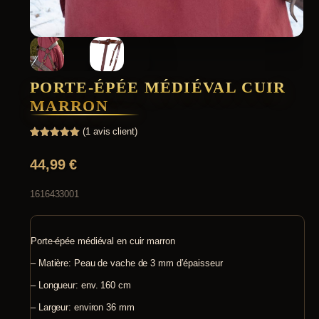
PORTE-ÉPÉE MÉDIÉVAL CUIR
MARRON
(
1
avis client)
Noté
1
5.00
sur 5
44,99
€
basé sur
notation
client
1616433001
Porte-épée médiéval en cuir marron
– Matière: Peau de vache de 3 mm d’épaisseur
– Longueur: env. 160 cm
– Largeur: environ 36 mm