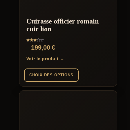
Cuirasse officier romain
cuir lion
Note
199,00
€
3.00
sur 5
Voir le produit →
CHOIX DES OPTIONS
Ce
produit
a
plusieurs
variations.
Les
options
peuvent