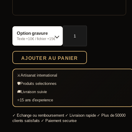
quantité
Option gravure
de
Porte-
Texte +10€ / fichier +15€
épée
médiéval
cuir
AJOUTER AU PANIER
marron
⚔
Artisanat international
🛡
Produits selectionnes
🚚
Livraison suivie
⭐
15 ans d'experience
✓
Echange ou remboursement
✓
Livraison rapide
✓
Plus de 50000
clients satisfaits
✓
Paiement securise