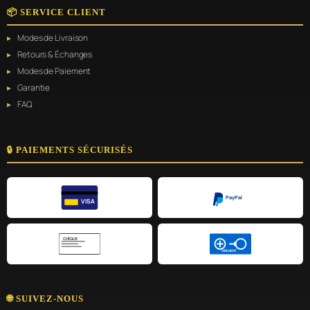
📦 SERVICE CLIENT
Modes de Livraison
Retours & Échanges
Modes de Paiement
Garantie
FAQ
🔒 PAIEMENTS SÉCURISÉS
PayPal
VISA
CHÈQUE
VIREMENT
🌐 SUIVEZ-NOUS