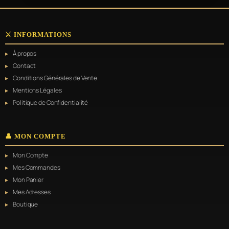
a
plusieurs
variations.
⚔️ INFORMATIONS
Les
options
À propos
peuvent
être
Contact
choisies
Conditions Générales de Vente
sur
Mentions Légales
la
page
Politique de Confidentialité
du
produit
👤 MON COMPTE
Mon Compte
Mes Commandes
Mon Panier
Mes Adresses
Boutique