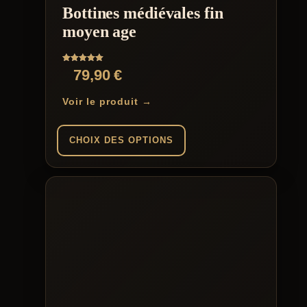
être
Bottines médiévales fin
choisies
sur
moyen age
la
page
du
Note
79,90
€
produit
5.00
sur 5
Voir le produit →
CHOIX DES OPTIONS
Ce
produit
a
plusieurs
variations.
Les
options
peuvent
être
choisies
sur