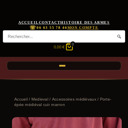
ACCUEIL
CONTACT
HISTOIRE DES ARMES
☏
06 63 55 78 46
MON COMPTE
0
0,00
€
Accueil
/
Medieval
/
Accessoires médiévaux
/ Porte-
épée médiéval cuir marron