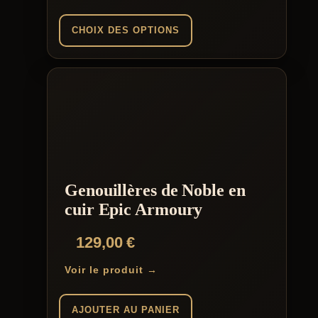
CHOIX DES OPTIONS
Ce
produit
a
plusieurs
variations.
Les
options
peuvent
être
choisies
Genouillères de Noble en
sur
la
cuir Epic Armoury
page
du
129,00
€
produit
Voir le produit →
AJOUTER AU PANIER