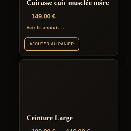
la
Cuirasse cuir musclée noire
page
du
149,00
€
produit
Voir le produit →
AJOUTER AU PANIER
Ceinture Large