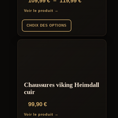
Plage
109,99
€
–
119,99
€
de
Voir le produit →
prix :
109,99 €
CHOIX DES OPTIONS
à
Ce
119,99 €
produit
a
plusieurs
variations.
Les
options
peuvent
être
choisies
Chaussures viking Heimdall
sur
la
cuir
page
du
99,90
€
produit
Voir le produit →