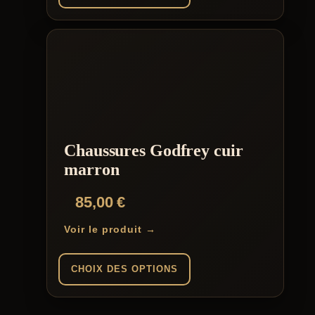
Chaussures Godfrey cuir
marron
85,00
€
Voir le produit →
CHOIX DES OPTIONS
Ce
produit