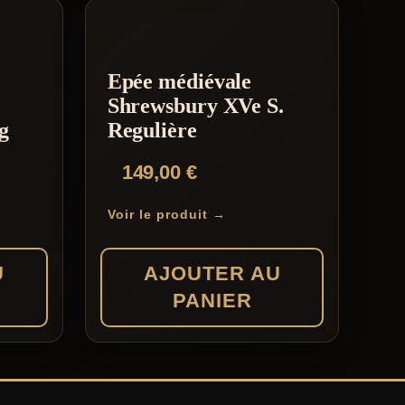
Epée médiévale
Shrewsbury XVe S.
g
Regulière
149,00
€
Voir le produit →
U
AJOUTER AU
PANIER