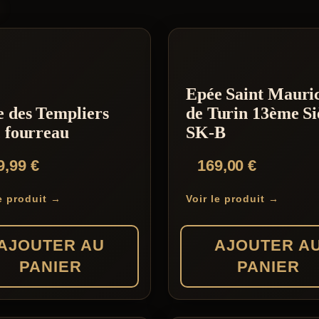
S
Epée Saint Mauri
 des Templiers
de Turin 13ème Si
 fourreau
SK-B
9,99
€
169,00
€
le produit →
Voir le produit →
AJOUTER AU
AJOUTER A
PANIER
PANIER