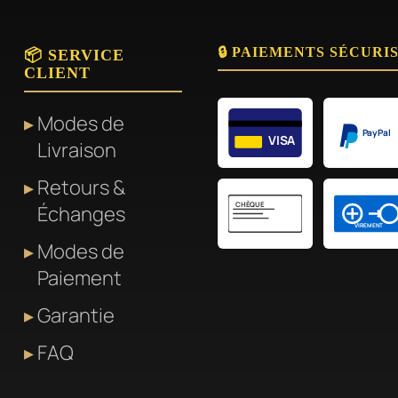
🔒 PAIEMENTS SÉCURI
📦 SERVICE
CLIENT
Modes de
PayPal
VISA
Livraison
Retours &
CHÈQUE
Échanges
VIREMENT
Modes de
Paiement
Garantie
FAQ