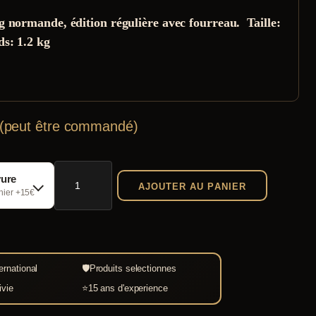
g normande, édition régulière avec fourreau. Taille:
ds: 1.2 kg
 (peut être commandé)
quantité
vure
AJOUTER AU PANIER
de
chier +15€
Epée
viking
normande
ernational
🛡
Produits selectionnes
Ed.
ivie
⭐
15 ans d'experience
Régulière