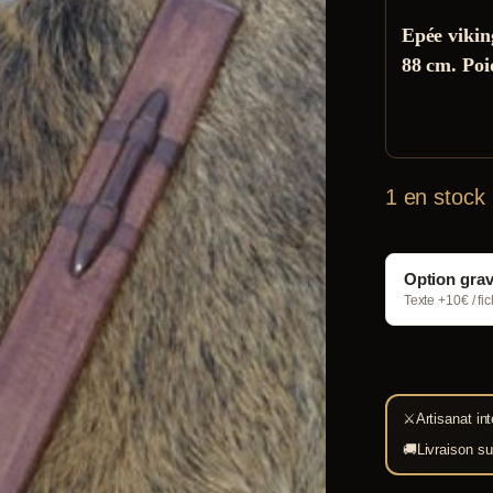
Epée vikin
88 cm. Poi
1 en stock
Option gra
Texte +10€ / fi
⚔
Artisanat int
🚚
Livraison su