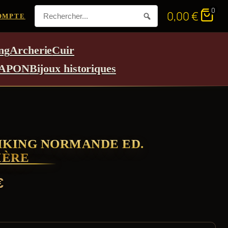
0
0,00
€
OMPTE
ng
Archerie
Cuir
APON
Bijoux historiques
IKING NORMANDE ED.
IÈRE
€