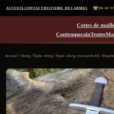
☏
ACCUEIL
CONTACT
HISTOIRE DES ARMES
06 63 5
Cottes de maill
Contemporain
Tentes
Ma
Accueil
/
Viking
/
Épée viking
/ Epée viking normande Ed. Réguli