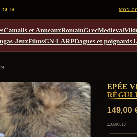
5 78 46
MON C
es
Camails et Anneaux
Romain
Grec
Medieval
Viki
ngas-Jeux
Films
GN-LARP
Dagues et poignards
J
ère
EPÉE V
RÉGUL
149,00
116696818