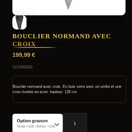
BOUCLIER NORMAND AVEC
CROIX
199,99
€
1101062600
Bouclier normand avec croix. En bois verni avec un umbo et une
croix rivetée en acier. hauteur: 129 cm
quantité
Option gravure
de
Bouclier
Texte +10€ / fichier +15€
normand