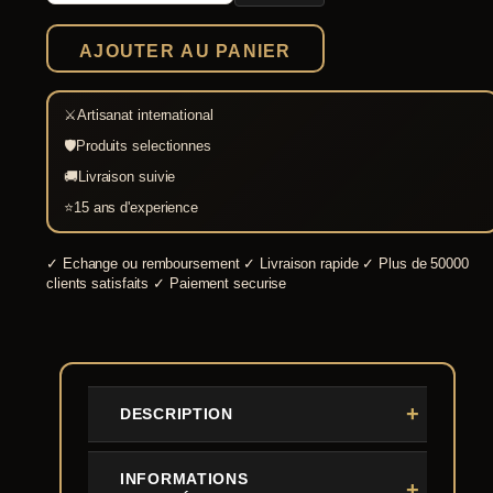
avec
croix
AJOUTER AU PANIER
⚔
Artisanat international
🛡
Produits selectionnes
🚚
Livraison suivie
⭐
15 ans d'experience
✓
Echange ou remboursement
✓
Livraison rapide
✓
Plus de 50000
clients satisfaits
✓
Paiement securise
DESCRIPTION
INFORMATIONS