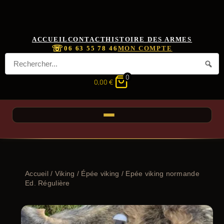
ACCUEIL
CONTACT
HISTOIRE DES ARMES
☏
06 63 55 78 46
MON COMPTE
0
0,00
€
Accueil
/
Viking
/
Épée viking
/ Epée viking normande
Ed. Régulière