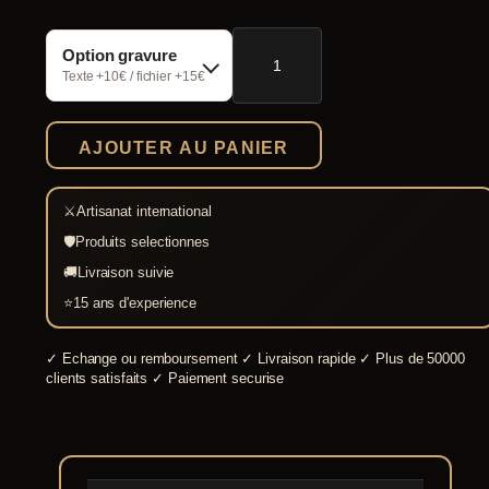
quantité
Option gravure
de
Epée
Texte +10€ / fichier +15€
viking
normande
Ed.
AJOUTER AU PANIER
Régulière
⚔
Artisanat international
🛡
Produits selectionnes
🚚
Livraison suivie
⭐
15 ans d'experience
✓
Echange ou remboursement
✓
Livraison rapide
✓
Plus de 50000
clients satisfaits
✓
Paiement securise