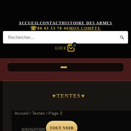
ACCUEIL
CONTACT
HISTOIRE DES ARMES
☏
06 63 55 78 46
MON COMPTE
0
0,00
€
TENTES
Accueil
/
Tentes
/ Page 2
TOUT VOIR
NAVIGATION