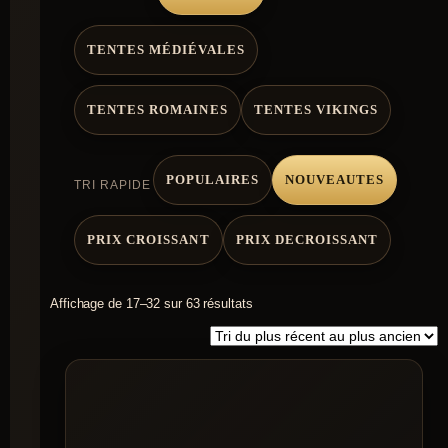
TENTES MÉDIÉVALES
TENTES ROMAINES
TENTES VIKINGS
POPULAIRES
NOUVEAUTES
TRI RAPIDE
PRIX CROISSANT
PRIX DECROISSANT
Trié
Affichage de 17–32 sur 63 résultats
du
plus
récent
au
plus
ancien