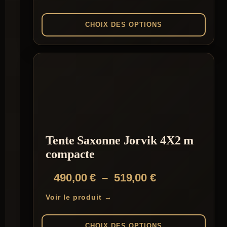
prix :
2
CHOIX DES OPTIONS
190,00 €
Ce
à
produit
2
a
plusieurs
386,00 €
variations.
Les
options
peuvent
être
choisies
Tente Saxonne Jorvik 4X2 m
sur
la
compacte
page
du
Plage
490,00
€
–
519,00
€
produit
de
Voir le produit →
prix :
490,00 €
CHOIX DES OPTIONS