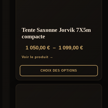
variations.
Les
options
peuvent
être
choisies
Tente Saxonne Jorvik 7X5m
sur
la
compacte
page
du
Plage
1 050,00
€
–
1 099,00
€
produit
de
Voir le produit →
prix :
1
CHOIX DES OPTIONS
050,00 €
Ce
à
produit
1
a
plusieurs
099,00 €
variations.
Les
options