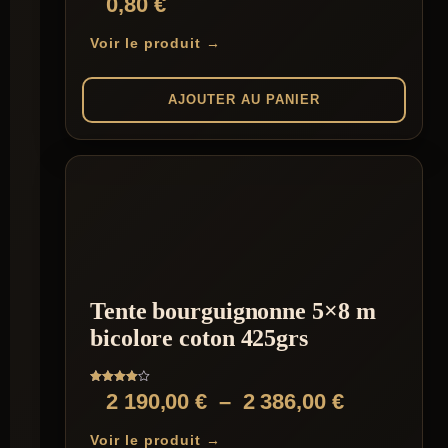
0,80
€
produit
5.00
sur 5
Voir le produit →
AJOUTER AU PANIER
Tente bourguignonne 5×8 m
bicolore coton 425grs
Note
Plage
2 190,00
€
–
2 386,00
€
4.00
sur 5
de
Voir le produit →