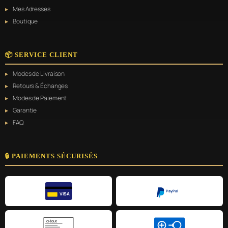
Mes Adresses
Boutique
📦 SERVICE CLIENT
Modes de Livraison
Retours & Échanges
Modes de Paiement
Garantie
FAQ
🔒 PAIEMENTS SÉCURISÉS
PayPal
VISA
CHÈQUE