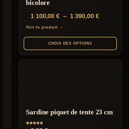
bicolore
page
du
Plage
1 100,00
€
–
1 390,00
€
produit
de
Voir le produit →
prix :
1
CHOIX DES OPTIONS
100,00 €
Ce
à
produit
1
a
plusieurs
390,00 €
variations.
Les
options
peuvent
être
choisies
sur
Sardine piquet de tente 23 cm
la
page
du
Note