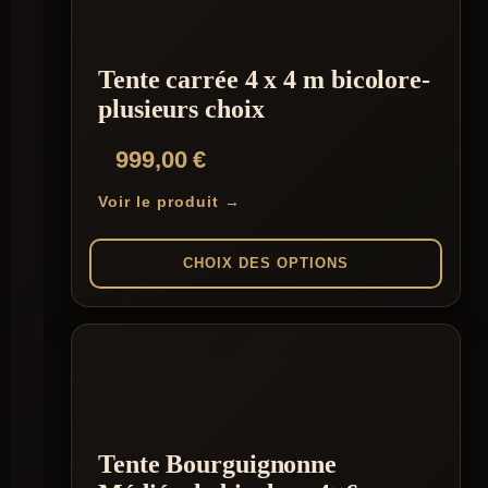
peuvent
être
choisies
Tente carrée 4 x 4 m bicolore-
sur
la
plusieurs choix
page
du
999,00
€
produit
Voir le produit →
CHOIX DES OPTIONS
Ce
produit
a
plusieurs
variations.
Les
options
peuvent
Tente Bourguignonne
être