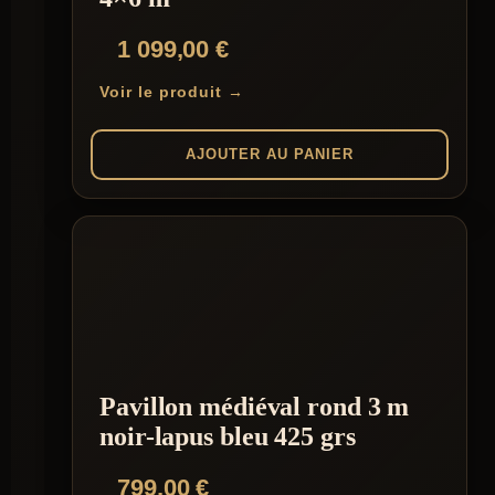
page
du
1 099,00
€
produit
Voir le produit →
AJOUTER AU PANIER
Pavillon médiéval rond 3 m
noir-lapus bleu 425 grs
799,00
€