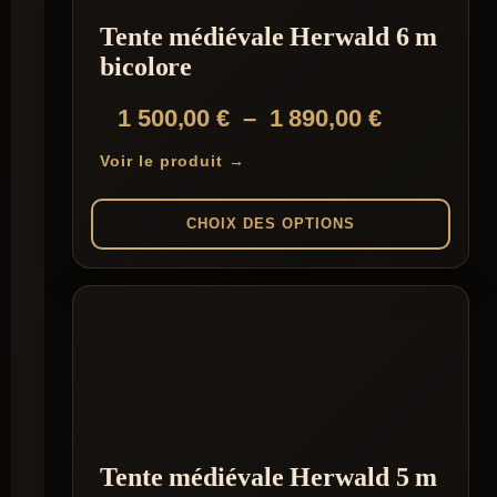
Tente médiévale Herwald 6 m
bicolore
Plage
1 500,00
€
–
1 890,00
€
de
Voir le produit →
prix :
1
CHOIX DES OPTIONS
500,00 €
Ce
à
produit
1
a
plusieurs
890,00 €
variations.
Les
options
peuvent
être
choisies
Tente médiévale Herwald 5 m
sur
la