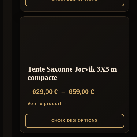
à
Ce
519,00 €
produit
a
plusieurs
variations.
Les
options
peuvent
être
choisies
Tente Saxonne Jorvik 3X5 m
sur
la
compacte
page
du
Plage
629,00
€
–
659,00
€
produit
de
Voir le produit →
prix :
629,00 €
CHOIX DES OPTIONS
à
Ce