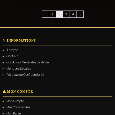
←
1
2
3
4
→
⚔️ INFORMATIONS
À propos
Contact
Conditions Générales de Vente
Mentions Légales
Politique de Confidentialité
👤 MON COMPTE
Mon Compte
Mes Commandes
Mon Panier