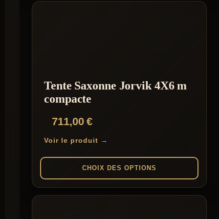
659,00 €
produit
a
plusieurs
variations.
Les
options
peuvent
être
choisies
Tente Saxonne Jorvik 4X6 m
sur
la
compacte
page
du
711,00
€
produit
Voir le produit →
CHOIX DES OPTIONS
Ce
produit
a
plusieurs