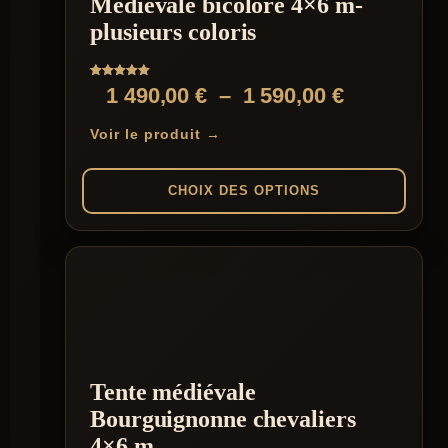
Médiévale bicolore 4×6 m-
choisies
sur
plusieurs coloris
la
page
du
Note
Plage
1 490,00
€
–
1 590,00
€
produit
5.00
sur 5
de
Voir le produit →
prix :
1
CHOIX DES OPTIONS
490,00 €
Ce
à
produit
1
a
plusieurs
590,00 €
variations.
Les
options
peuvent
être
Tente médiévale
choisies
Bourguignonne chevaliers
sur
la
4×6 m