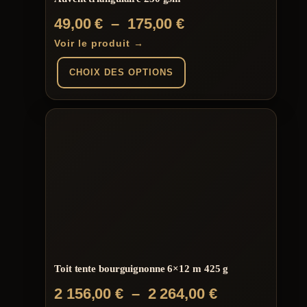
Plage
49,00
€
–
175,00
€
de
Voir le produit →
prix :
CHOIX DES OPTIONS
49,00 €
à
Ce
produit
175,00 €
a
plusieurs
variations.
Les
options
peuvent
être
choisies
sur
la
page
du
Toit tente bourguignonne 6×12 m 425 g
produit
Plage
2 156,00
€
–
2 264,00
€