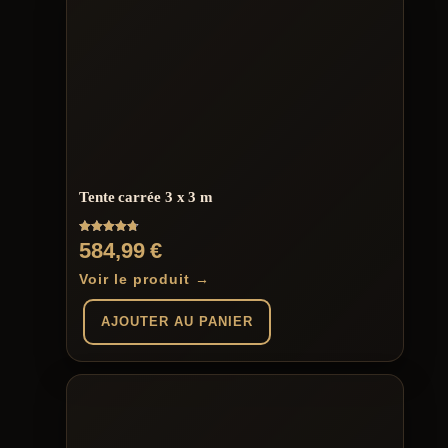
Tente carrée 3 x 3 m
Note
584,99
€
4.75
sur 5
Voir le produit →
AJOUTER AU PANIER