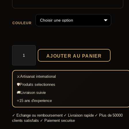
COULEUR
quantité
de
AJOUTER AU PANIER
Tente carrée
4
x
4
⚔
Artisanat international
m
bicolore-
🛡
Produits selectionnes
plusieurs
🚚
Livraison suivie
choix
⭐
15 ans d'experience
✓
Echange ou remboursement
✓
Livraison rapide
✓
Plus de 50000
clients satisfaits
✓
Paiement securise