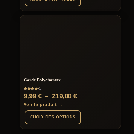
Corde Polychanvre
Note
Plage
9,99
€
–
219,00
€
4.25
sur 5
de
Voir le produit →
prix :
CHOIX DES OPTIONS
9,99 €
à
Ce