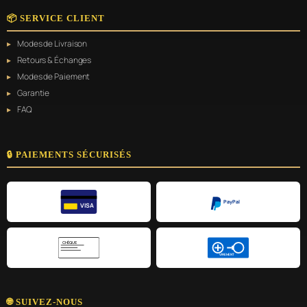
📦 SERVICE CLIENT
Modes de Livraison
Retours & Échanges
Modes de Paiement
Garantie
FAQ
🔒 PAIEMENTS SÉCURISÉS
PayPal
VISA
CHÈQUE
VIREMENT
🌐 SUIVEZ-NOUS