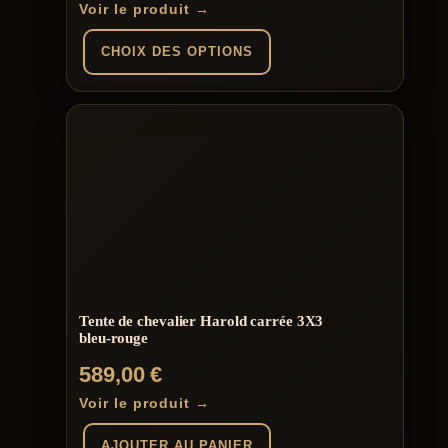
de
Voir le produit →
prix :
CHOIX DES OPTIONS
2
156,00 €
Ce
produit
à
a
plusieurs
2
variations.
264,00 €
Les
options
peuvent
être
choisies
sur
la
page
Tente de chevalier Harold carrée 3X3
du
bleu-rouge
produit
589,00
€
Voir le produit →
AJOUTER AU PANIER