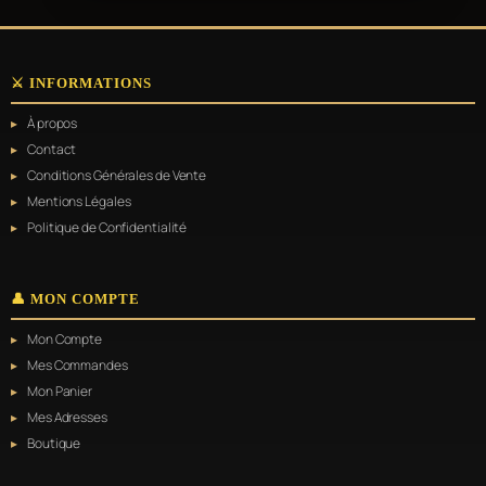
produit
219,00 €
a
plusieurs
variations.
⚔️ INFORMATIONS
Les
options
À propos
peuvent
être
Contact
choisies
Conditions Générales de Vente
sur
Mentions Légales
la
page
Politique de Confidentialité
du
produit
👤 MON COMPTE
Mon Compte
Mes Commandes
Mon Panier
Mes Adresses
Boutique