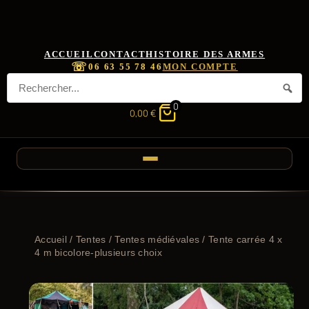
ACCUEIL
CONTACT
HISTOIRE DES ARMES
☏
06 63 55 78 46
MON COMPTE
0
0,00
€
Accueil
/
Tentes
/
Tentes médiévales
/ Tente carrée 4 x
4 m bicolore-plusieurs choix