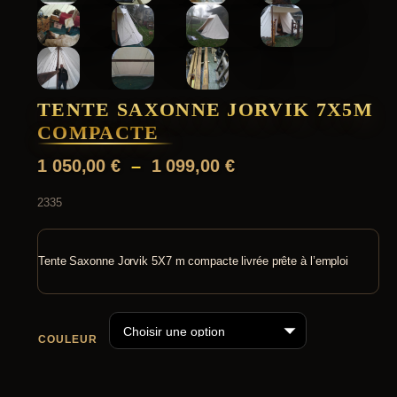
TENTE SAXONNE JORVIK 7X5M
COMPACTE
P
1 050,00
€
–
1 099,00
€
l
2335
a
g
e
Tente Saxonne Jorvik 5X7 m compacte livrée prête à l’emploi
d
e
p
COULEUR
r
i