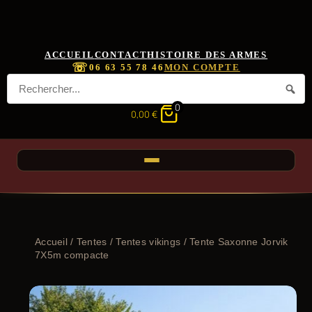
ACCUEIL
CONTACT
HISTOIRE DES ARMES
☏
06 63 55 78 46
MON COMPTE
0
0,00
€
Accueil
/
Tentes
/
Tentes vikings
/ Tente Saxonne Jorvik
7X5m compacte