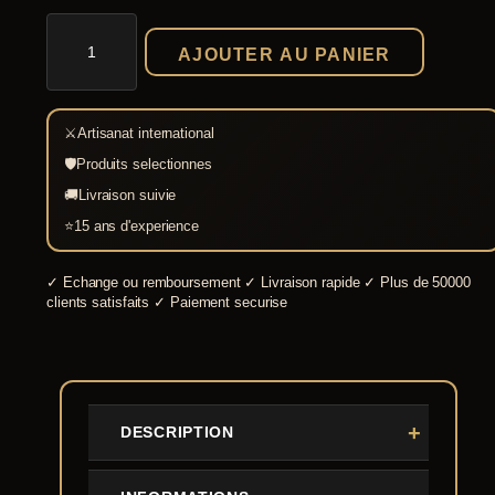
x
quantité
de
AJOUTER AU PANIER
Tente
:
Saxonne
Jorvik
1
7X5m
⚔
Artisanat international
0
compacte
🛡
Produits selectionnes
5
🚚
Livraison suivie
0
⭐
15 ans d'experience
,
0
✓
Echange ou remboursement
✓
Livraison rapide
✓
Plus de 50000
0
clients satisfaits
✓
Paiement securise
€
à
1
DESCRIPTION
0
9