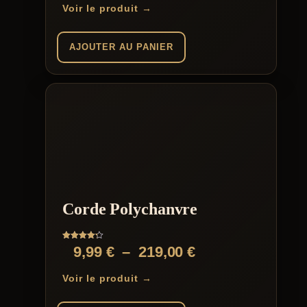
Voir le produit →
AJOUTER AU PANIER
Corde Polychanvre
Note
Plage
9,99
€
–
219,00
€
4.25
sur 5
de
Voir le produit →
prix :