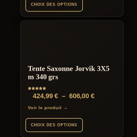
9,99 €
CHOIX DES OPTIONS
à
Ce
219,00 €
produit
a
plusieurs
variations.
Les
options
peuvent
être
Tente Saxonne Jorvik 3X5
choisies
sur
m 340 grs
la
page
du
Note
Plage
424,99
€
–
606,00
€
produit
5.00
sur 5
de
Voir le produit →
prix :
424,99 €
CHOIX DES OPTIONS
à