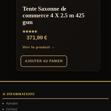
Tente Saxonne de
commerce 4 X 2.5 m 425
gsm
Note
371,99
€
4.67
sur 5
Voir le produit →
AJOUTER AU PANIER
⚔️ INFORMATIONS
À propos
Contact