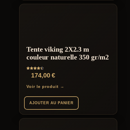
Ce
606,00 €
produit
a
plusieurs
variations.
Les
options
peuvent
être
Tente viking 2X2.3 m
choisies
sur
couleur naturelle 350 gr/m2
la
page
du
Note
174,00
€
produit
4.40
sur 5
Voir le produit →
AJOUTER AU PANIER