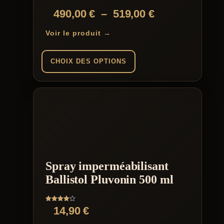
Plage
490,00
€
–
519,00
€
de
Voir le produit →
prix :
490,00 €
CHOIX DES OPTIONS
à
Ce
519,00 €
produit
a
plusieurs
variations.
Les
options
peuvent
être
Spray imperméabilisant
choisies
sur
Ballistol Pluvonin 500 ml
la
page
du
Note
14,90
€
produit
4.00
sur 5