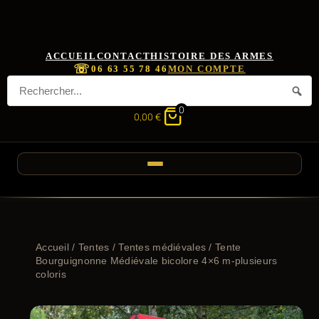
ACCUEIL
CONTACT
HISTOIRE DES ARMES
☏
06 63 55 78 46
MON COMPTE
0
0,00
€
Accueil
/
Tentes
/
Tentes médiévales
/ Tente
Bourguignonne Médiévale bicolore 4×6 m-plusieurs
coloris