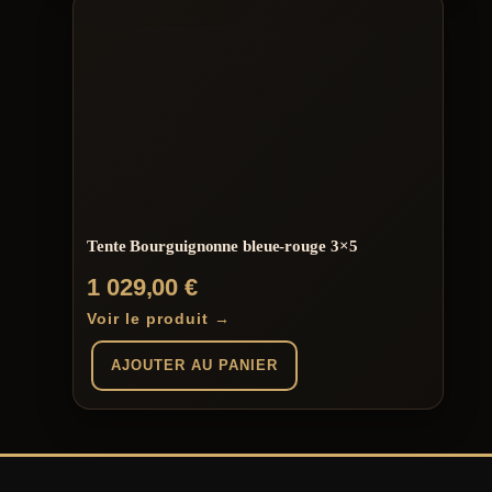
produit
219,00 €
a
plusieurs
variations.
Les
options
peuvent
être
choisies
sur
la
page
du
Tente Bourguignonne bleue-rouge 3×5
produit
1 029,00
€
Voir le produit →
AJOUTER AU PANIER