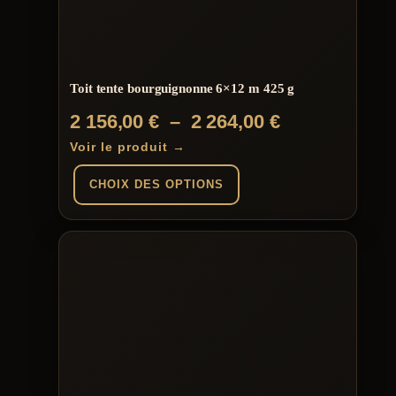
Toit tente bourguignonne 6×12 m 425 g
Plage
2 156,00
€
–
2 264,00
€
de
Voir le produit →
prix :
CHOIX DES OPTIONS
2
156,00 €
Ce
produit
à
a
plusieurs
2
variations.
264,00 €
Les
options
peuvent
être
choisies
sur