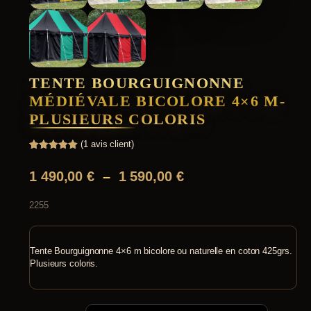
TENTE BOURGUIGNONNE
MÉDIÉVALE BICOLORE 4×6 M-
PLUSIEURS COLORIS
(
1
avis client)
Noté
1
5.00
sur 5
P
1 490,00
€
–
1 590,00
€
basé sur
notation
l
client
2255
a
g
e
Tente Bourguignonne 4×6 m bicolore ou naturelle en coton 425grs.
Plusieurs coloris.
d
e