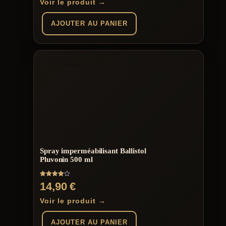
Voir le produit →
AJOUTER AU PANIER
Spray imperméabilisant Ballistol
Pluvonin 500 ml
Note
14,90
€
4.00
sur 5
Voir le produit →
AJOUTER AU PANIER