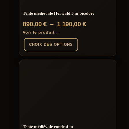
la
page
du
Tente médiévale Herwald 3 m bicolore
produit
Plage
890,00
€
–
1 190,00
€
de
Voir le produit →
prix :
CHOIX DES OPTIONS
890,00 €
à
Ce
produit
1
a
plusieurs
190,00 €
variations.
Les
options
peuvent
être
choisies
sur
la
page
du
Tente médiévale ronde 4 m