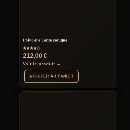
Poivrière Tente conique
Note
212,00
€
4.42
sur 5
Voir le produit →
AJOUTER AU PANIER