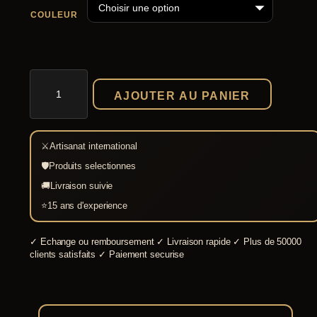
p
COULEUR
r
i
x
quantité
de
AJOUTER AU PANIER
:
Tente
Bourguignonne
1
Médiévale
4
bicolore
⚔
Artisanat international
4x6
9
m-
🛡
Produits selectionnes
plusieurs
0
🚚
Livraison suivie
coloris
,
⭐
15 ans d'experience
0
0
✓
Echange ou remboursement
✓
Livraison rapide
✓
Plus de 50000
clients satisfaits
✓
Paiement securise
€
à