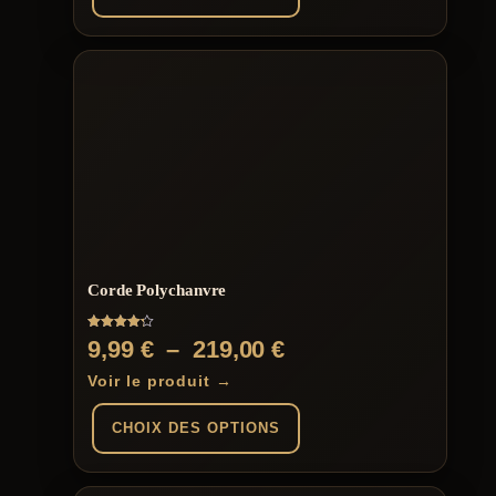
Corde Polychanvre
Note
Plage
9,99
€
–
219,00
€
4.25
sur 5
de
Voir le produit →
prix :
CHOIX DES OPTIONS
9,99 €
à
Ce