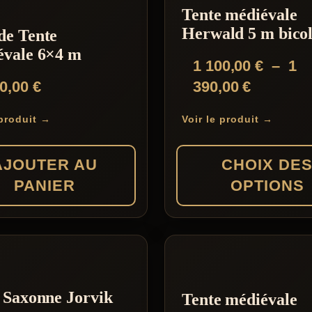
Tente médiévale
Herwald 5 m bico
de Tente
vale 6×4 m
1 100,00
€
–
1
Plage
90,00
€
390,00
€
de
 produit →
Voir le produit →
prix :
1
AJOUTER AU
CHOIX DE
100,00 €
PANIER
OPTIONS
à
1
Ce
390,00 €
produit
a
plusieurs
 Saxonne Jorvik
Tente médiévale
variations.