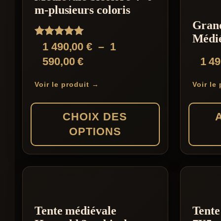
plusieurs
m-plusieurs coloris
variations.
Gran
Les
Médié
Note
1 490,00
€
–
1
options
5.00
Plage
590,00
€
1 4
sur 5
peuvent
de
être
Voir le produit →
Voir le
prix :
choisies
1
sur
CHOIX DES
490,00 €
la
OPTIONS
à
page
1
du
Ce
590,00 €
produit
produit
a
plusieurs
Tente médiévale
Tente
variations.