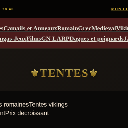
5 78 46
MON C
es
Camails et Anneaux
Romain
Grec
Medieval
Viki
ngas-Jeux
Films
GN-LARP
Dagues et poignards
J
TENTES
s romaines
Tentes vikings
nt
Prix decroissant