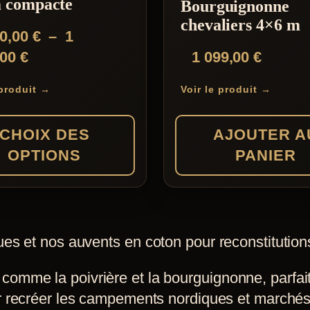
 compacte
Bourguignonne
Les
chevaliers 4×6 m
50,00
€
–
1
options
Plage
,00
€
1 099,00
€
peuvent
de
être
 produit →
Voir le produit →
prix :
choisies
1
sur
CHOIX DES
AJOUTER A
050,00 €
la
OPTIONS
PANIER
à
page
1
du
099,00 €
produit
es et nos auvents en coton pour reconstitution
s
mme la poivrière et la bourguignonne, parfaits
s.
r recréer les campements nordiques et marché