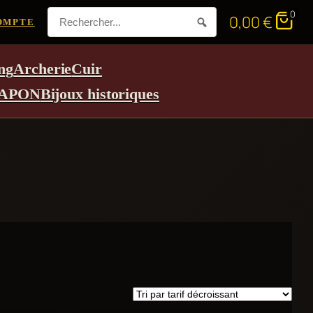
0
0,00
€
OMPTE
ng
Archerie
Cuir
APON
Bijoux historiques