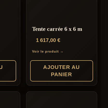
a
plusieurs
variations.
Les
Tente carrée 6 x 6 m
options
1 617,00
€
peuvent
être
Voir le produit →
choisies
sur
U
AJOUTER AU
la
PANIER
page
du
produit