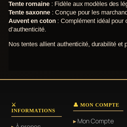
Tente romaine
: Fidèle aux modèles des lég
options
options
Tente saxonne
: Conçue pour les marchands
peuvent
peuvent
Auvent en coton
: Complément idéal pour of
être
être
d’authenticité.
choisies
choisies
sur
sur
Nos tentes allient authenticité, durabilité et 
la
la
page
page
du
du
produit
produit
⚔️
👤 MON COMPTE
INFORMATIONS
Mon Compte
À propos