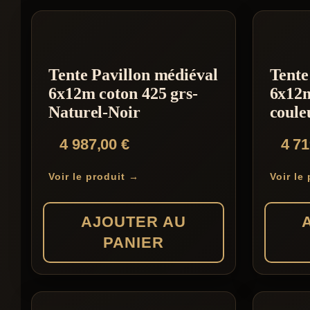
par
prix
décroissa
Tente Pavillon médiéval
Tente
6x12m coton 425 grs-
6x12m
Naturel-Noir
coule
4 987,00
€
4 7
Voir le produit →
Voir le
AJOUTER AU
PANIER