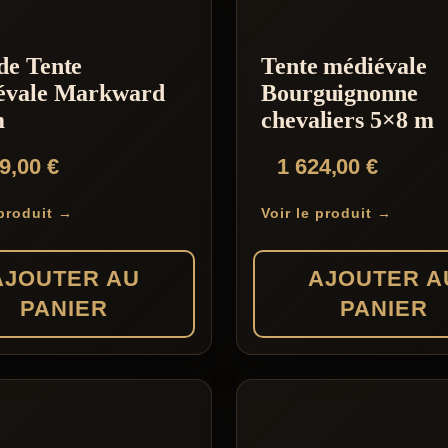
a
plusieurs
de Tente
Tente médiévale
variations.
évale Markward
Bourguignonne
Les
m
chevaliers 5×8 m
options
69,00
€
1 624,00
€
peuvent
être
 produit →
Voir le produit →
choisies
sur
AJOUTER AU
AJOUTER A
la
PANIER
PANIER
page
du
produit