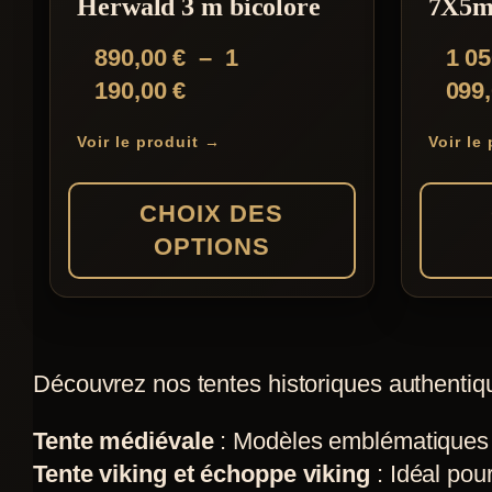
Herwald 3 m bicolore
7X5m
Les
890,00
€
–
1
1 0
options
Plage
190,00
€
099
peuvent
de
être
Voir le produit →
Voir le
prix :
choisies
890,00 €
sur
CHOIX DES
à
la
OPTIONS
1
page
190,00 €
du
Ce
Ce
produit
produit
produit
a
a
Découvrez nos tentes historiques authentiqu
plusieurs
plusieur
Tente médiévale
: Modèles emblématiques co
variations.
variation
Tente viking et échoppe viking
: Idéal pou
Les
Les