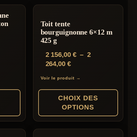
nne
ton
Toit tente
bourguignonne 6×12 m
425 g
2 156,00
€
–
2
Plage
264,00
€
de
Voir le produit →
prix :
2
S
CHOIX DES
156,00 €
OPTIONS
à
2
Ce
264,00 €
produit