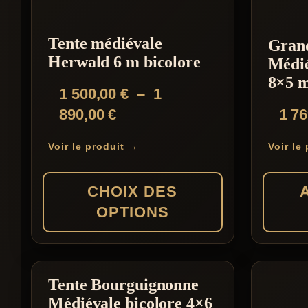
Tente médiévale
Gran
Herwald 6 m bicolore
Médi
8×5 
1 500,00
€
–
1
Plage
890,00
€
1 7
de
Voir le produit →
Voir le
prix :
1
CHOIX DES
500,00 €
OPTIONS
à
1
Ce
890,00 €
produit
Tente Bourguignonne
a
Médiévale bicolore 4×6