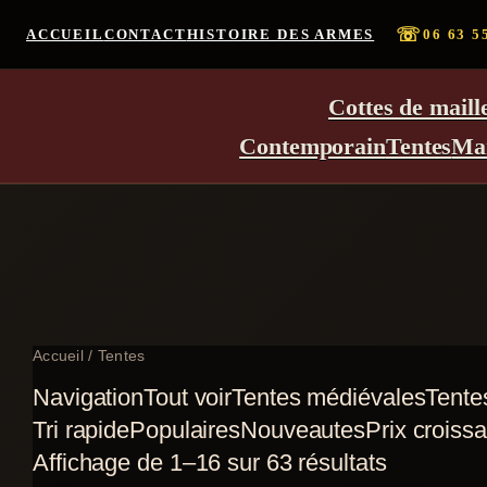
☏
ACCUEIL
CONTACT
HISTOIRE DES ARMES
06 63 5
Cottes de maill
Contemporain
Tentes
Ma
Accueil
/ Tentes
Navigation
Tout voir
Tentes médiévales
Tente
Tri rapide
Populaires
Nouveautes
Prix croissa
Trié
Affichage de 1–16 sur 63 résultats