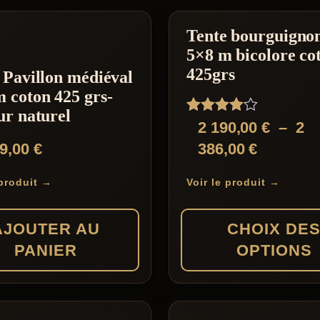
Tente bourguigno
nt
5×8 m bicolore co
425grs
 Pavillon médiéval
 coton 425 grs-
ur naturel
Note
2 190,00
€
–
2
4.00
Plage
19,00
€
386,00
€
sur 5
de
 produit →
Voir le produit →
prix :
2
AJOUTER AU
CHOIX DE
190,00 €
PANIER
OPTIONS
à
2
Ce
386,00 €
produit