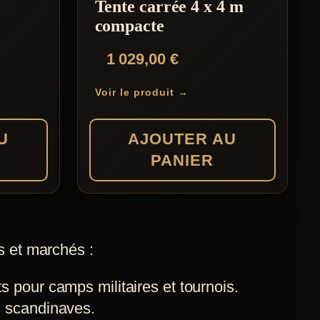
Tente carrée 4 x 4 m
compacte
1 029,00
€
Voir le produit →
U
AJOUTER AU
PANIER
s et marchés :
 pour camps militaires et tournois.
s scandinaves.