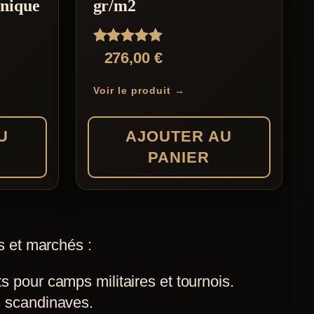
onique
gr/m2
Les
options
Note
276,00
€
peuvent
5.00
sur 5
être
Voir le produit →
choisies
sur
U
AJOUTER AU
la
PANIER
page
du
produit
s et marchés :
 pour camps militaires et tournois.
s scandinaves.