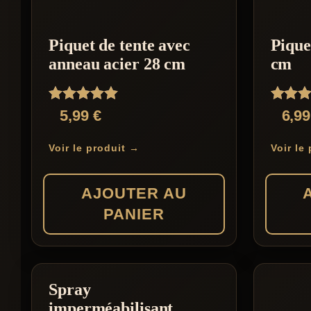
Piquet de tente avec
Pique
anneau acier 28 cm
cm
Note
Note
5,99
€
6,9
5.00
5.00
sur 5
sur 5
Voir le produit →
Voir le
AJOUTER AU
PANIER
Spray
imperméabilisant