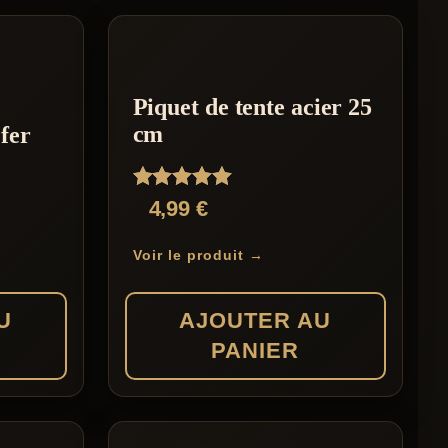
Piquet de tente acier 25
cm
 fer
Note
4,99
€
5.00
sur 5
Voir le produit →
U
AJOUTER AU
PANIER