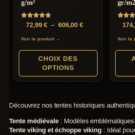
g/m²
gr/m
Les
options
Note
Note
Plage
72,99
€
–
606,00
€
174
peuvent
4.67
4.40
de
sur 5
sur 5
être
Voir le produit →
Voir le
prix :
choisies
72,99 €
sur
CHOIX DES
à
la
OPTIONS
606,00 €
page
du
Ce
produit
produit
a
Découvrez nos tentes historiques authentiqu
plusieurs
Tente médiévale
: Modèles emblématiques co
variations.
Tente viking et échoppe viking
: Idéal pou
Les