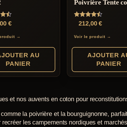
2
Poivrière Tente c
Les
options
Note
,00
€
212,00
€
peuvent
4.42
sur 5
être
 produit →
Voir le produit →
choisies
sur
AJOUTER AU
AJOUTER A
la
PANIER
PANIER
page
du
produit
es et nos auvents en coton pour reconstitution
mme la poivrière et la bourguignonne, parfaits
r recréer les campements nordiques et marché