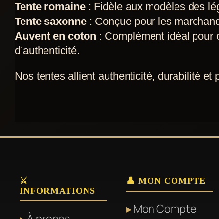
Tente romaine
: Fidèle aux modèles des lég
options
Tente saxonne
: Conçue pour les marchands
peuvent
Auvent en coton
: Complément idéal pour of
être
d’authenticité.
choisies
sur
Nos tentes allient authenticité, durabilité et 
la
page
du
produit
⚔️
👤 MON COMPTE
INFORMATIONS
Mon Compte
À propos