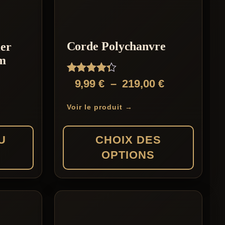
Corde Polychanvre
ier
cm
Note
Plage
9,99
€
–
219,00
€
4.25
de
sur 5
Voir le produit →
prix :
9,99 €
U
CHOIX DES
à
OPTIONS
219,00 €
Ce
produit
a