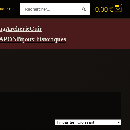
0
0,00
€
OMPTE
ng
Archerie
Cuir
APON
Bijoux historiques