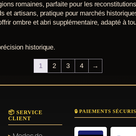
ions romaines, parfaite pour les reconstitutions
 et artisans, pratique pour marchés historique
frir ombre et abri supplémentaire, adapté à tou
précision historique.
1
2
3
4
→
🔒 PAIEMENTS SÉCURI
📦 SERVICE
CLIENT
Modes de