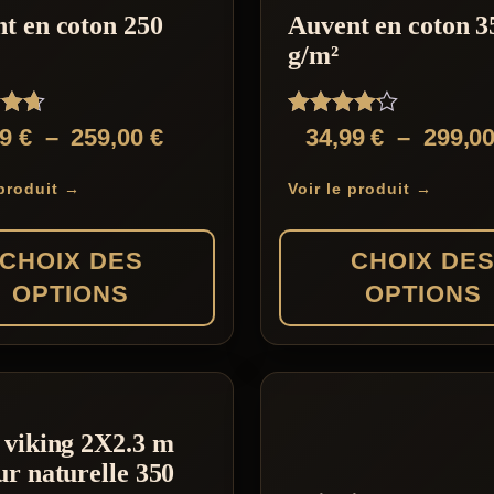
t en coton 250
Auvent en coton 3
g/m²
Note
Plage
99
€
–
259,00
€
34,99
€
–
299,0
4.14
de
sur 5
 produit →
Voir le produit →
prix :
29,99 €
CHOIX DES
CHOIX DE
à
OPTIONS
OPTIONS
259,00 €
Ce
produit
a
 viking 2X2.3 m
s
plusieurs
ur naturelle 350
s.
variations.