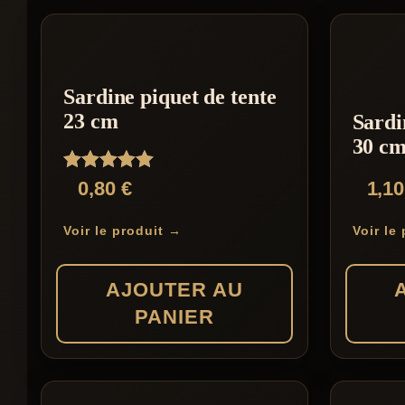
par
prix
croissant
Sardine piquet de tente
23 cm
Sardi
30 c
Note
0,80
€
1,1
5.00
sur 5
Voir le produit →
Voir le
AJOUTER AU
PANIER