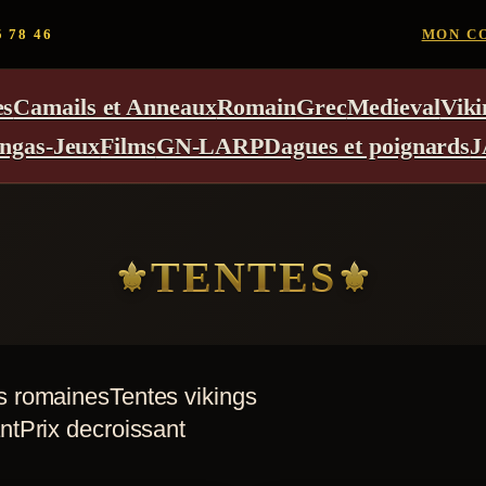
5 78 46
MON C
es
Camails et Anneaux
Romain
Grec
Medieval
Viki
ngas-Jeux
Films
GN-LARP
Dagues et poignards
J
TENTES
s romaines
Tentes vikings
nt
Prix decroissant