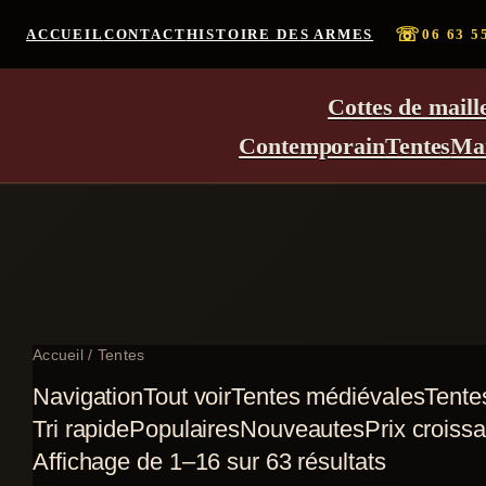
☏
ACCUEIL
CONTACT
HISTOIRE DES ARMES
06 63 5
Cottes de maill
Contemporain
Tentes
Ma
Accueil
/ Tentes
Navigation
Tout voir
Tentes médiévales
Tente
Tri rapide
Populaires
Nouveautes
Prix croissa
Trié
Affichage de 1–16 sur 63 résultats