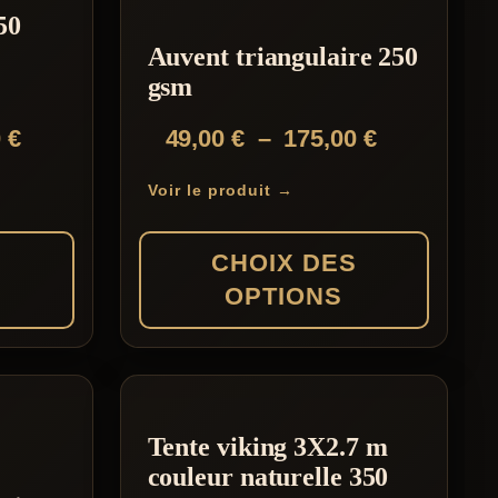
plusieurs
50
variations.
Auvent triangulaire 250
Les
gsm
options
Plage
Plage
0
€
49,00
€
–
175,00
€
peuvent
de
de
être
Voir le produit →
prix :
prix :
choisies
34,99 €
49,00 €
sur
S
CHOIX DES
à
à
la
OPTIONS
299,00 €
175,00 €
page
du
Ce
produit
produit
a
Tente viking 3X2.7 m
plusieurs
couleur naturelle 350
variations.