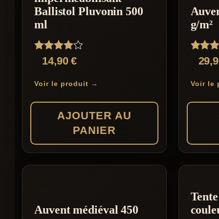
Ballistol Pluvonin 500
Auven
ml
g/m²
Note
Note
14,90
€
29,
4.00
4.57
sur 5
sur 5
Voir le produit →
Voir le
AJOUTER AU
PANIER
Ce
produit
a
Tente
plusieur
Auvent médiéval 450
coule
variation