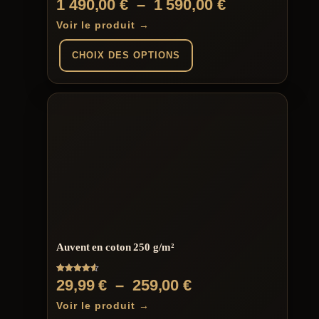
Plage
1 490,00
€
–
1 590,00
€
5.00
sur 5
de
Voir le produit →
prix :
CHOIX DES OPTIONS
1
490,00 €
Ce
produit
à
a
plusieurs
1
variations.
590,00 €
Les
options
peuvent
être
choisies
sur
la
page
Auvent en coton 250 g/m²
du
produit
Note
Plage
29,99
€
–
259,00
€
4.57
sur 5
de
Voir le produit →