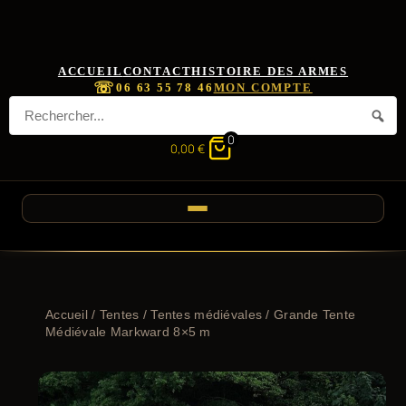
ACCUEIL
CONTACT
HISTOIRE DES ARMES
☏
06 63 55 78 46
MON COMPTE
0
0,00
€
Accueil
/
Tentes
/
Tentes médiévales
/ Grande Tente
Médiévale Markward 8×5 m