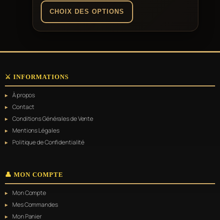
prix :
CHOIX DES OPTIONS
29,99 €
à
Ce
produit
259,00 €
a
plusieurs
variations.
⚔️ INFORMATIONS
Les
options
À propos
peuvent
être
Contact
choisies
Conditions Générales de Vente
sur
Mentions Légales
la
page
Politique de Confidentialité
du
produit
👤 MON COMPTE
Mon Compte
Mes Commandes
Mon Panier