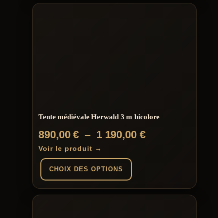
Tente médiévale Herwald 3 m bicolore
Plage
890,00
€
–
1 190,00
€
de
Voir le produit →
prix :
CHOIX DES OPTIONS
890,00 €
à
Ce
produit
1
a