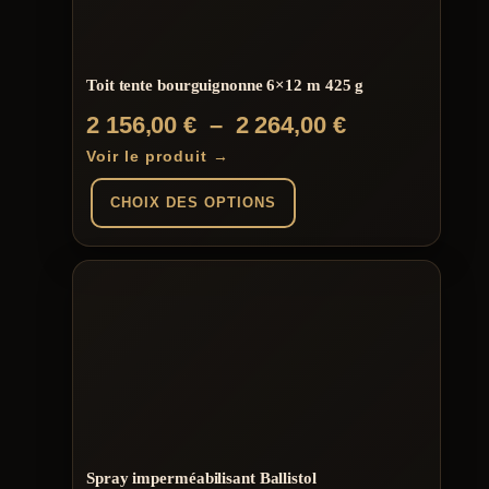
Toit tente bourguignonne 6×12 m 425 g
Plage
2 156,00
€
–
2 264,00
€
de
Voir le produit →
prix :
CHOIX DES OPTIONS
2
156,00 €
Ce
produit
à
a
plusieurs
2
variations.
264,00 €
Les
options
peuvent
être
choisies
sur
la
Spray imperméabilisant Ballistol