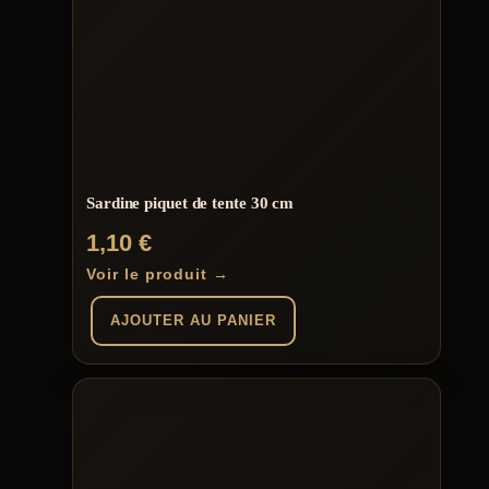
plusieurs
190,00 €
variations.
Les
options
peuvent
être
choisies
sur
la
page
du
Sardine piquet de tente 30 cm
produit
1,10
€
Voir le produit →
AJOUTER AU PANIER