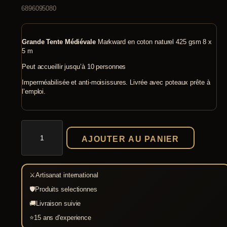
6896095080
Grande Tente Médiévale
Markward en coton naturel 425 gsm 8 x
5 m
Peut accueillir jusqu’à 10 personnes
Imperméabilisée et anti-moisissures. Livrée avec poteaux prête à
l’emploi.
quantité
de
AJOUTER AU PANIER
Grande
Tente
Médiévale
Markward
⚔
Artisanat international
8x5
m
🛡
Produits selectionnes
🚚
Livraison suivie
⭐
15 ans d'experience