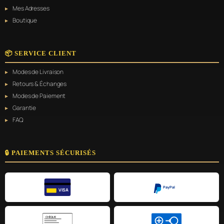
Mes Adresses
Boutique
📦 SERVICE CLIENT
Modes de Livraison
Retours & Échanges
Modes de Paiement
Garantie
FAQ
🔒 PAIEMENTS SÉCURISÉS
PayPal
VISA
CHÈQUE