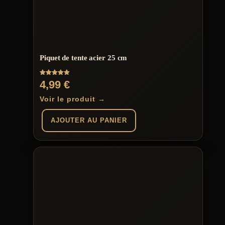
Piquet de tente acier 25 cm
Note
4,99
€
5.00
sur 5
Voir le produit →
AJOUTER AU PANIER