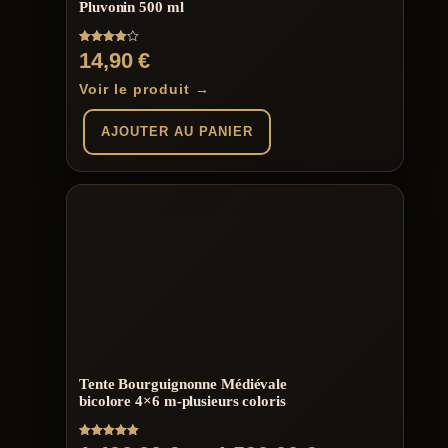
page
Pluvonin 500 ml
du
produit
Note
14,90
€
4.00
sur 5
Voir le produit →
AJOUTER AU PANIER
Tente Bourguignonne Médiévale
bicolore 4×6 m-plusieurs coloris
Note