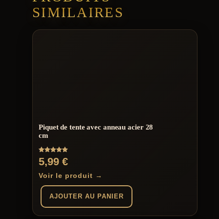
SIMILAIRES
Piquet de tente avec anneau acier 28
cm
Note
5,99
€
5.00
sur 5
Voir le produit →
AJOUTER AU PANIER