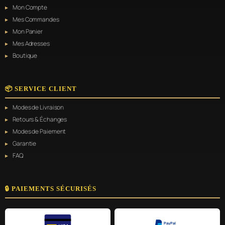
Mon Compte
Mes Commandes
Mon Panier
Mes Adresses
Boutique
📦 SERVICE CLIENT
Modes de Livraison
Retours & Échanges
Modes de Paiement
Garantie
FAQ
🔒 PAIEMENTS SÉCURISÉS
PayPal