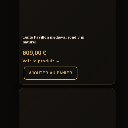
options
peuvent
être
choisies
sur
la
page
Tente Pavillon médiéval rond 3 m
du
naturel
produit
609,00
€
Voir le produit →
AJOUTER AU PANIER