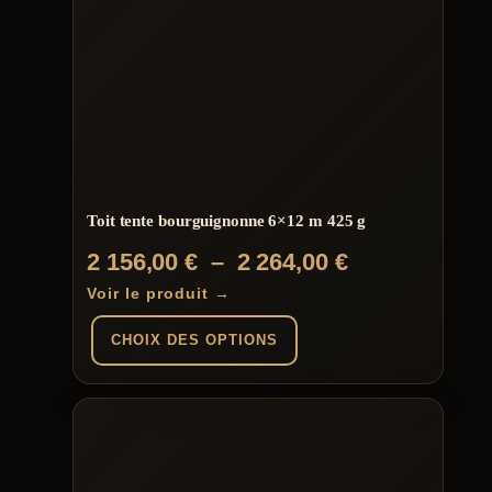
Toit tente bourguignonne 6×12 m 425 g
Plage
2 156,00
€
–
2 264,00
€
de
Voir le produit →
prix :
CHOIX DES OPTIONS
2
156,00 €
Ce
produit
à
a
plusieurs
2
variations.
264,00 €
Les