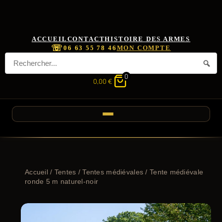
ACCUEIL
CONTACT
HISTOIRE DES ARMES
☏
06 63 55 78 46
MON COMPTE
0
0,00
€
Accueil
/
Tentes
/
Tentes médiévales
/ Tente médiévale
ronde 5 m naturel-noir