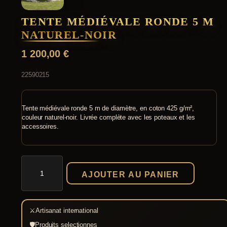
TENTE MÉDIÉVALE RONDE 5 M
NATUREL-NOIR
1 200,00
€
22590215
Tente médiévale ronde 5 m de diamètre, en coton 425 g/m²,
couleur naturel-noir. Livrée complète avec les poteaux et les
accessoires.
quantité
de
AJOUTER AU PANIER
Tente
médiévale
ronde
5
⚔
Artisanat international
m
naturel-
🛡
Produits selectionnes