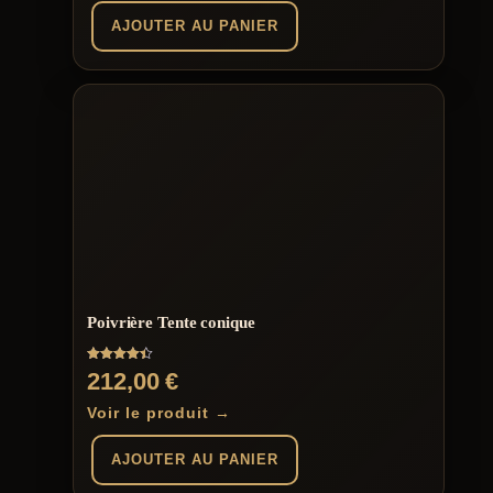
AJOUTER AU PANIER
Poivrière Tente conique
Note
212,00
€
4.42
sur 5
Voir le produit →
AJOUTER AU PANIER