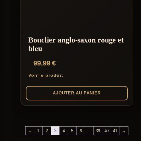
Bouclier anglo-saxon rouge et
bleu
99,99
€
Voir le produit →
AJOUTER AU PANIER
←
1
2
3
4
5
6
…
39
40
41
→