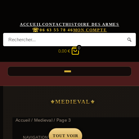
ACCUEIL
CONTACT
HISTOIRE DES ARMES
☏
06 63 55 78 46
MON COMPTE
0
0,00
€
MEDIEVAL
Accueil
/
Medieval
/ Page 3
TOUT VOIR
NAVIGATION