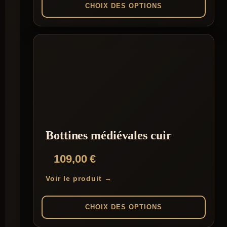
CHOIX DES OPTIONS
Ce
produit
a
plusieurs
variations.
Les
options
peuvent
être
choisies
sur
la
Bottines médiévales cuir
page
du
109,00
€
produit
Voir le produit →
CHOIX DES OPTIONS