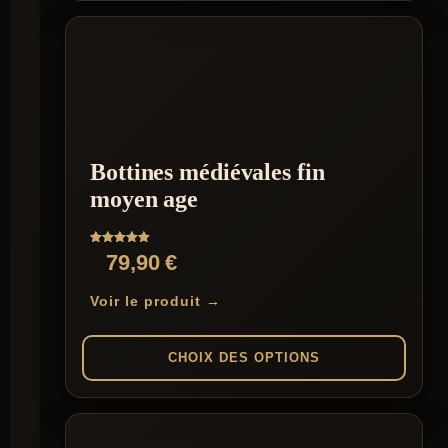
Ce
produit
a
plusieurs
variations.
Les
options
peuvent
être
Bottines médiévales fin
choisies
sur
moyen age
la
page
du
Note
79,90
€
produit
5.00
sur 5
Voir le produit →
CHOIX DES OPTIONS
Ce
produit
a