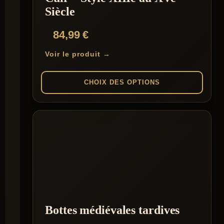
Siècle
84,99
€
Voir le produit →
CHOIX DES OPTIONS
Ce
produit
a
plusieurs
variations.
Les
options
peuvent
être
choisies
sur
la
Bottes médiévales tardives
page
du