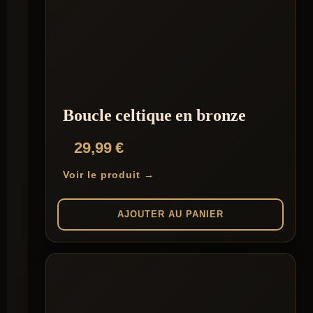
plusieurs
variations.
Les
options
peuvent
être
choisies
sur
la
Boucle celtique en bronze
page
du
29,99
€
produit
Voir le produit →
AJOUTER AU PANIER