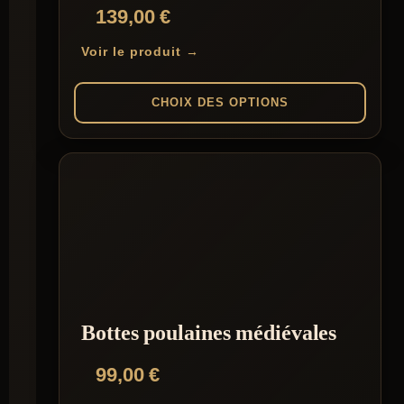
139,00
€
produit
Voir le produit →
CHOIX DES OPTIONS
Ce
produit
a
plusieurs
variations.
Les
options
peuvent
être
choisies
sur
la
Bottes poulaines médiévales
page
du
99,00
€
produit