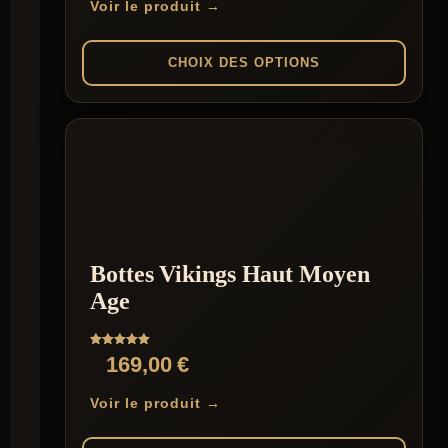
Voir le produit →
CHOIX DES OPTIONS
Ce
produit
a
plusieurs
variations.
Les
options
peuvent
être
Bottes Vikings Haut Moyen
choisies
sur
Age
la
page
du
Note
169,00
€
produit
5.00
sur 5
Voir le produit →