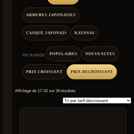
ARMURES JAPONAISES
CASQUE JAPONAIS
KATANAS
POPULAIRES
NOUVEAUTES
TRI RAPIDE
PRIX CROISSANT
PRIX DECROISSANT
Trié
Affichage de 17–32 sur 34 résultats
par
prix
décroissant