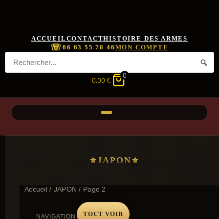
ACCUEIL
CONTACT
HISTOIRE DES ARMES
☏
06 63 55 78 46
MON COMPTE
0
0,00
€
JAPON
Accueil
/
JAPON
/ Page 2
TOUT VOIR
NAVIGATION