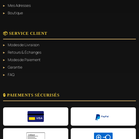
Mes Adresses
Boutique
📦 SERVICE CLIENT
Modes de Livraison
Retours & Échanges
Modes de Paiement
Garantie
FAQ
🔒 PAIEMENTS SÉCURISÉS
PayPal
VISA
CHÈQUE