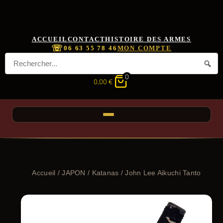
ACCUEIL
CONTACT
HISTOIRE DES ARMES
☏
06 63 55 78 46
MON COMPTE
0
0,00
€
Accueil
/
JAPON
/
Katanas
/ John Lee Aikuchi Tanto