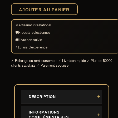
Aikuchi
Tanto
AJOUTER AU PANIER
⚔
Artisanat international
🛡
Produits selectionnes
🚚
Livraison suivie
⭐
15 ans d'experience
✓
Echange ou remboursement
✓
Livraison rapide
✓
Plus de 50000
clients satisfaits
✓
Paiement securise
DESCRIPTION
INFORMATIONS
COMPLÉMENTAIRES