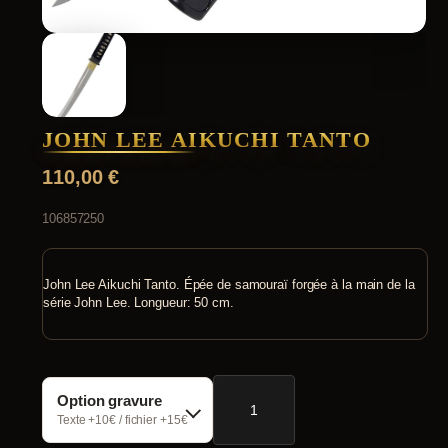
JOHN LEE AIKUCHI TANTO
110,00
€
106857250
John Lee Aikuchi Tanto. Épée de samouraï forgée à la main de la
série John Lee. Longueur: 50 cm.
quantité
Option gravure
de
John
Texte +10€ / fichier +15€
Lee