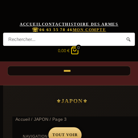
ACCUEIL
CONTACT
HISTOIRE DES ARMES
☏
06 63 55 78 46
MON COMPTE
0
0,00
€
JAPON
Accueil
/
JAPON
/ Page 3
TOUT VOIR
NAVIGATION