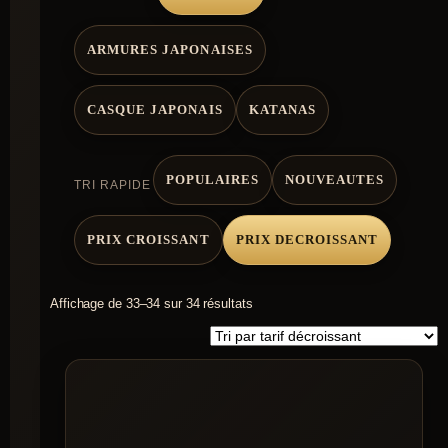
ARMURES JAPONAISES
CASQUE JAPONAIS
KATANAS
POPULAIRES
NOUVEAUTES
TRI RAPIDE
PRIX CROISSANT
PRIX DECROISSANT
Trié
Affichage de 33–34 sur 34 résultats
par
prix
décroissant