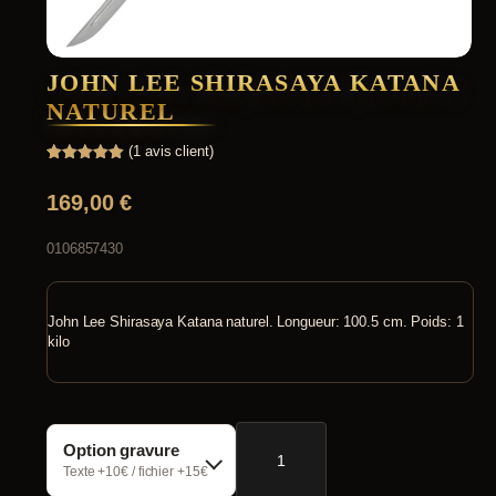
JOHN LEE SHIRASAYA KATANA
NATUREL
(
1
avis client)
Noté
1
5.00
sur 5
169,00
€
basé sur
notation
client
0106857430
John Lee Shirasaya Katana naturel. Longueur: 100.5 cm. Poids: 1
kilo
quantité
Option gravure
de
John
Texte +10€ / fichier +15€
Lee