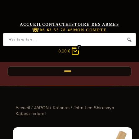
ACCUEIL
CONTACT
HISTOIRE DES ARMES
☏
06 63 55 78 46
MON COMPTE
0
0,00
€
Accueil
/
JAPON
/
Katanas
/ John Lee Shirasaya
Katana naturel