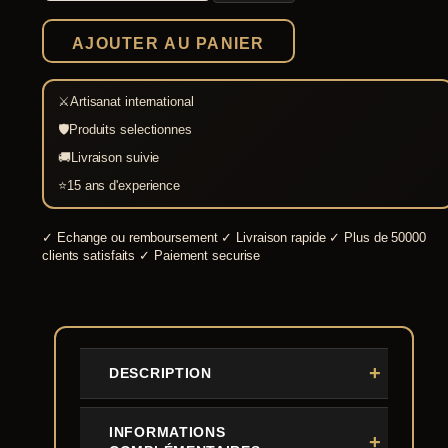
Shirasaya
Katana
AJOUTER AU PANIER
naturel
⚔
Artisanat international
🛡
Produits selectionnes
🚚
Livraison suivie
⭐
15 ans d'experience
✓
Echange ou remboursement
✓
Livraison rapide
✓
Plus de 50000
clients satisfaits
✓
Paiement securise
DESCRIPTION
INFORMATIONS