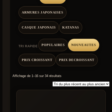
ARMURES JAPONAISES
CASQUE JAPONAIS
KATANAS
POPULAIRES
NOUVEAUTES
TRI RAPIDE
PRIX CROISSANT
PRIX DECROISSANT
Trié
Affichage de 1–16 sur 34 résultats
du
plus
récent
au
plus
ancien