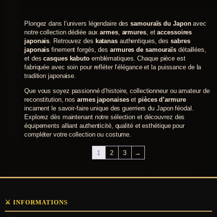
Plongez dans l’univers légendaire des
samouraïs du Japon
avec
notre collection dédiée aux
armes
,
armures
, et
accessoires
japonais
. Retrouvez des
katanas
authentiques, des
sabres
japonais
finement forgés, des
armures de samouraïs
détaillées,
et des
casques kabuto
emblématiques. Chaque pièce est
fabriquée avec soin pour refléter l’élégance et la puissance de la
tradition japonaise.
Que vous soyez passionné d’histoire, collectionneur ou amateur de
reconstitution, nos
armes japonaises
et
pièces d’armure
incarnent le savoir-faire unique des guerriers du Japon féodal.
Explorez dès maintenant notre sélection et découvrez des
équipements alliant authenticité, qualité et esthétique pour
compléter votre collection ou costume.
1
2
3
→
⚔️ INFORMATIONS