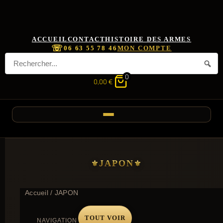
ACCUEIL
CONTACT
HISTOIRE DES ARMES
☏
06 63 55 78 46
MON COMPTE
0
0,00
€
JAPON
Accueil
/ JAPON
TOUT VOIR
NAVIGATION