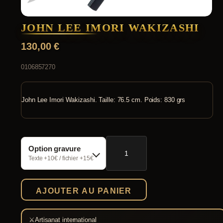
JOHN LEE IMORI WAKIZASHI
130,00
€
0106857270
John Lee Imori Wakizashi. Taille: 76.5 cm. Poids: 830 grs
quantité
Option gravure
de
John
Texte +10€ / fichier +15€
Lee
Imori
Wakizashi
AJOUTER AU PANIER
⚔
Artisanat international