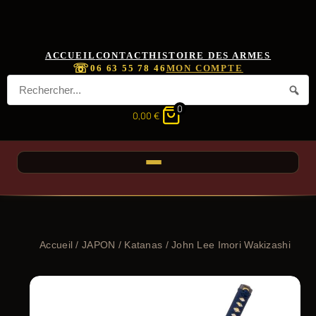
ACCUEIL
CONTACT
HISTOIRE DES ARMES
☏
06 63 55 78 46
MON COMPTE
0
0,00
€
Accueil
/
JAPON
/
Katanas
/ John Lee Imori Wakizashi