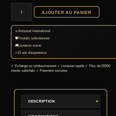
quantité
de
AJOUTER AU PANIER
Tunique
viking
Halvar
bleue
⚔
Artisanat international
🛡
Produits selectionnes
🚚
Livraison suivie
⭐
15 ans d'experience
✓
Echange ou remboursement
✓
Livraison rapide
✓
Plus de 50000
clients satisfaits
✓
Paiement securise
DESCRIPTION