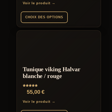
de
Voir le produit →
prix :
139,00 €
CHOIX DES OPTIONS
à
Ce
149,00 €
produit
a
plusieurs
variations.
Les
options
peuvent
être
Tunique viking Halvar
choisies
sur
blanche / rouge
la
page
du
Note
55,00
€
produit
5.00
sur 5
Voir le produit →