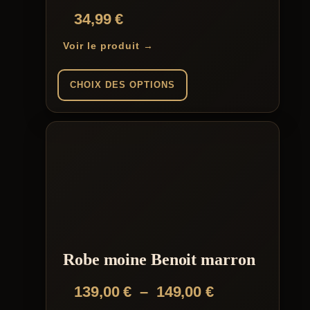
du
34,99
€
produit
Voir le produit →
CHOIX DES OPTIONS
Ce
produit
a
plusieurs
variations.
Les
options
peuvent
être
choisies
sur
la
Robe moine Benoit marron
page
du
Plage
139,00
€
–
149,00
€
produit