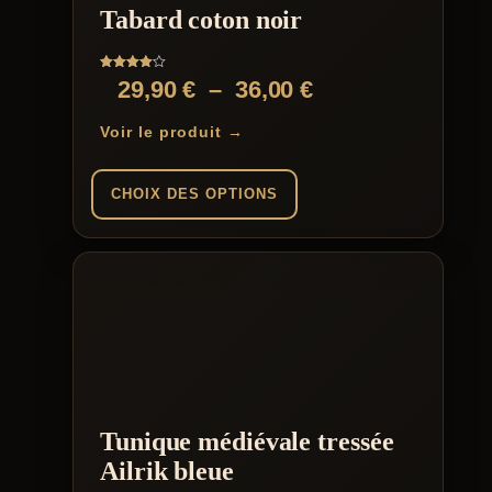
Tabard coton noir
Note
Plage
29,90
€
–
36,00
€
4.00
sur 5
de
Voir le produit →
prix :
29,90 €
CHOIX DES OPTIONS
à
Ce
36,00 €
produit
a
plusieurs
variations.
Les
options
peuvent
être
choisies
Tunique médiévale tressée
sur
la
Ailrik bleue
page