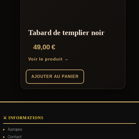
options
peuvent
être
choisies
sur
la
Tabard de templier noir
page
du
49,00
€
produit
Voir le produit →
AJOUTER AU PANIER
⚔️ INFORMATIONS
À propos
Contact