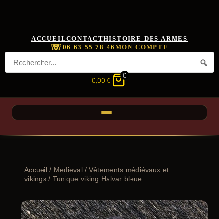
ACCUEIL
CONTACT
HISTOIRE DES ARMES
☏
06 63 55 78 46
MON COMPTE
0
0,00
€
Accueil
/
Medieval
/
Vêtements médiévaux et
vikings
/ Tunique viking Halvar bleue