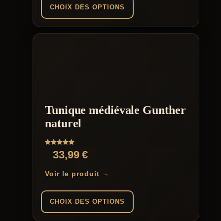
CHOIX DES OPTIONS
Ce
produit
a
plusieurs
variations.
Les
options
peuvent
être
Tunique médiévale Gunther
choisies
sur
naturel
la
page
du
Note
33,99
€
produit
5.00
sur 5
Voir le produit →
CHOIX DES OPTIONS