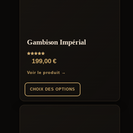
plusieurs
variations.
Les
options
peuvent
être
choisies
sur
Gambison Impérial
la
page
du
Note
199,00
€
produit
5.00
sur 5
Voir le produit →
CHOIX DES OPTIONS
Ce
produit
a
plusieurs
variations.
Les