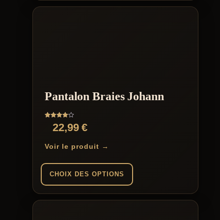
Ce
produit
a
plusieurs
variations.
Les
options
peuvent
être
choisies
sur
Pantalon Braies Johann
la
page
du
Note
22,99
€
produit
4.00
sur 5
Voir le produit →
CHOIX DES OPTIONS
Ce
produit
a