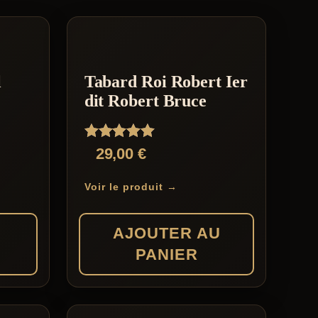
l
Tabard Roi Robert Ier
dit Robert Bruce
Note
29,00
€
5.00
sur 5
Voir le produit →
AJOUTER AU
PANIER