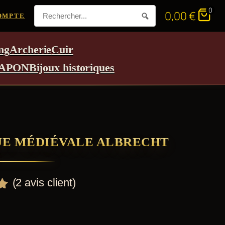
0
0,00
€
OMPTE
ng
Archerie
Cuir
APON
Bijoux historiques
UE MÉDIÉVALE ALBRECHT
(
2
avis client)
r