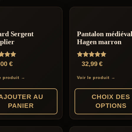
ard Sergent
Pantalon médiéva
plier
Hagen marron
Note
,00
€
32,99
€
5.00
5
sur 5
le produit →
Voir le produit →
AJOUTER AU
CHOIX DES
PANIER
OPTIONS
Ce
produit