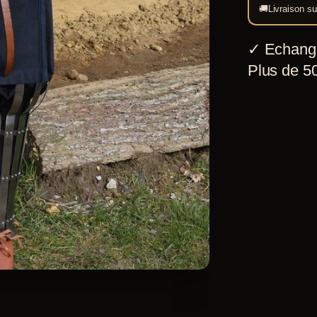
bleue
🚚
Livraison su
✓
Echang
Plus de 50