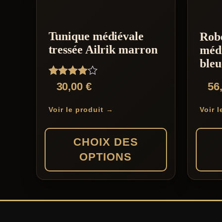
Tunique médiévale
Rob
tressée Ailrik marron
méd
bleu
Note
30,00
€
56
4.00
sur 5
Voir le produit →
Voir 
CHOIX DES
OPTIONS
Ce
Ce
produit
produit
a
a