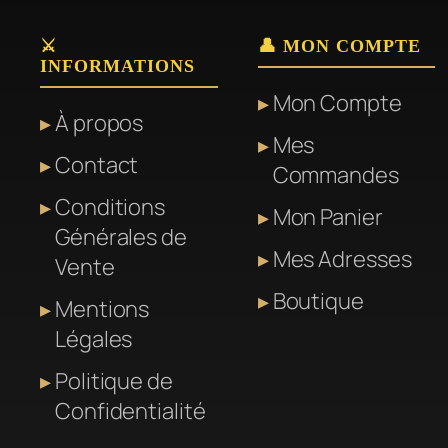
plusieurs
plusieu
variations.
variati
⚔️
👤 MON COMPTE
INFORMATIONS
Les
Les
Mon Compte
options
options
À propos
peuvent
peuven
Mes
Contact
être
être
Commandes
choisies
choisie
Conditions
Mon Panier
sur
sur
Générales de
Mes Adresses
la
la
Vente
page
page
Boutique
Mentions
du
du
Légales
produit
produit
Politique de
Confidentialité