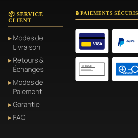
rs
plusieurs
🔒 PAIEMENTS SÉCURI
ons.
variations.
📦 SERVICE
CLIENT
Les
options
Modes de
t
peuvent
PayPal
VISA
Livraison
être
Retours &
s
choisies
CHÈQUE
Échanges
sur
VIREMENT
la
Modes de
page
Paiement
du
Garantie
produit
FAQ