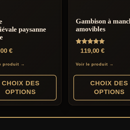
a
plusieurs
Gambison à manc
e
variations.
amovibles
iévale paysanne
Les
e
options
Note
,00
€
119,00
€
peuvent
5.00
sur 5
être
le produit →
Voir le produit →
choisies
sur
CHOIX DES
CHOIX DES
la
OPTIONS
OPTIONS
page
du
Ce
produit
produit
a