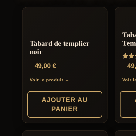
Tab
Tem
Tabard de templier
noir
Note
49,00
€
49
5.00
sur 
Voir le produit →
Voir 
AJOUTER AU
PANIER