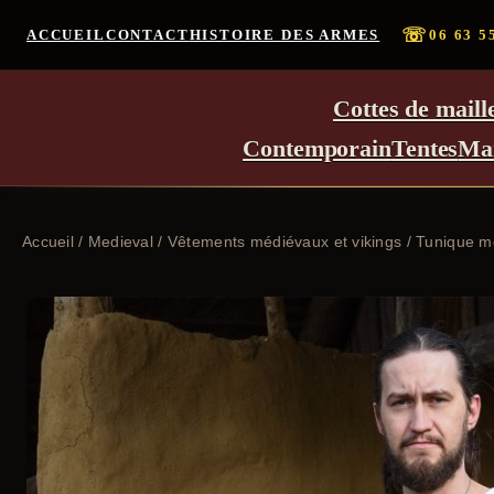
☏
ACCUEIL
CONTACT
HISTOIRE DES ARMES
06 63 5
Cottes de maill
Contemporain
Tentes
Ma
Accueil
/
Medieval
/
Vêtements médiévaux et vikings
/ Tunique mé