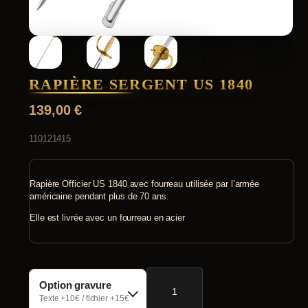
RAPIÈRE SERGENT US 1840
139,00
€
110121415
Rapière Officier US 1840 avec fourreau utilisée par l’armée
américaine pendant plus de 70 ans.
Elle est livrée avec un fourreau en acier
quantité
Option gravure
de
Rapière
Texte +10€ / fichier +15€