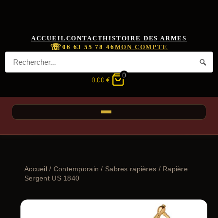
ACCUEIL
CONTACT
HISTOIRE DES ARMES
☏
06 63 55 78 46
MON COMPTE
0
0,00
€
Accueil
/
Contemporain
/
Sabres rapières
/ Rapière
Sergent US 1840