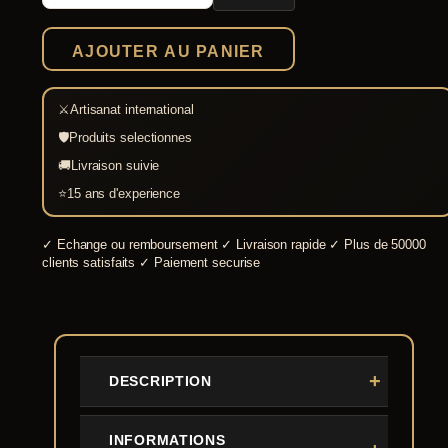
Sergent
US
1840
AJOUTER AU PANIER
⚔
Artisanat international
🛡
Produits selectionnes
🚚
Livraison suivie
⭐
15 ans d'experience
✓
Echange ou remboursement
✓
Livraison rapide
✓
Plus de 50000
clients satisfaits
✓
Paiement securise
DESCRIPTION
INFORMATIONS