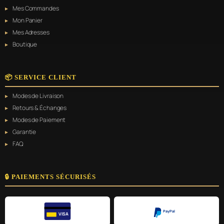
Mes Commandes
Mon Panier
Mes Adresses
Boutique
📦 SERVICE CLIENT
Modes de Livraison
Retours & Échanges
Modes de Paiement
Garantie
FAQ
🔒 PAIEMENTS SÉCURISÉS
PayPal
VISA