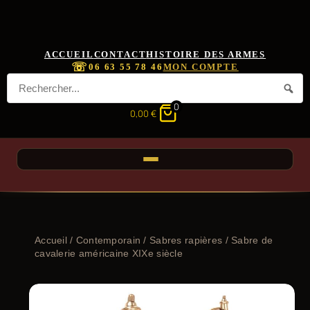
ACCUEIL
CONTACT
HISTOIRE DES ARMES
☏
06 63 55 78 46
MON COMPTE
0
0,00
€
Accueil
/
Contemporain
/
Sabres rapières
/ Sabre de
cavalerie américaine XIXe siècle