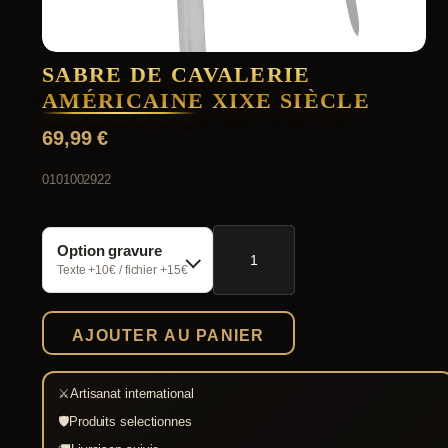
SABRE DE CAVALERIE
AMÉRICAINE XIXE SIÈCLE
69,99
€
0101002922
quantité
Option gravure
de
Sabre
Texte +10€ / fichier +15€
de
cavalerie
américaine
AJOUTER AU PANIER
XIXe
siècle
⚔
Artisanat international
🛡
Produits selectionnes